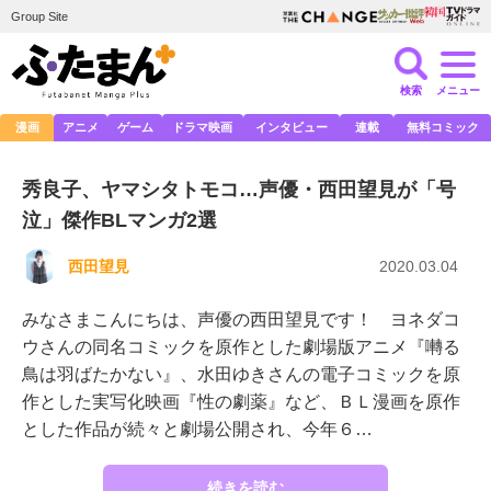
Group Site
検索
メニュー
漫画
アニメ
ゲーム
ドラマ映画
インタビュー
連載
無料コミック
秀良子、ヤマシタトモコ…声優・西田望見が「号
泣」傑作BLマンガ2選
西田望見
2020.03.04
みなさまこんにちは、声優の西田望見です！ ヨネダコ
ウさんの同名コミックを原作とした劇場版アニメ『囀る
鳥は羽ばたかない』、水田ゆきさんの電子コミックを原
作とした実写化映画『性の劇薬』など、ＢＬ漫画を原作
とした作品が続々と劇場公開され、今年６…
続きを読む