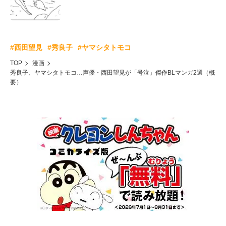
#西田望見
#秀良子
#ヤマシタトモコ
TOP
漫画
秀良子、ヤマシタトモコ…声優・西田望見が「号泣」傑作BLマンガ2選（概
要）