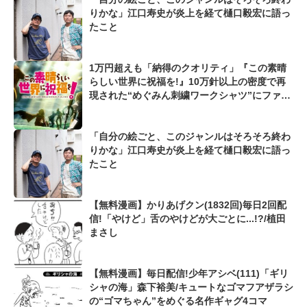
りかな」江口寿史が炎上を経て樋口毅宏に語っ
たこと
1万円超えも「納得のクオリティ」『この素晴
らしい世界に祝福を!』10万針以上の密度で再
現された“めぐみん刺繍ワークシャツ”にファン
も感動
「自分の絵ごと、このジャンルはそろそろ終わ
りかな」江口寿史が炎上を経て樋口毅宏に語っ
たこと
【無料漫画】かりあげクン(1832回)毎日2回配
信!「やけど」舌のやけどが大ごとに...!?/植田
まさし
【無料漫画】毎日配信!少年アシベ(111)「ギリ
シャの海」森下裕美/キュートなゴマフアザラシ
の“ゴマちゃん”をめぐる名作ギャグ4コマ