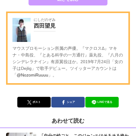
にしだのぞみ
西田望見
マウスプロモーション所属の声優。『マクロスΔ』マキ
ナ・中島役、『とある科学の一方通行』薬丸役、『八月の
シンデレラナイン』有原翼役ほか。2019年7月24日「女の
子はDejlig」で歌手デビュー。ツイッターアカウントは
「
@NozomiRuuuu
」。
ポスト
シェア
LINEで送る
あわせて読む
「自分の絵ごと、このジャンルはそろそろ終わ