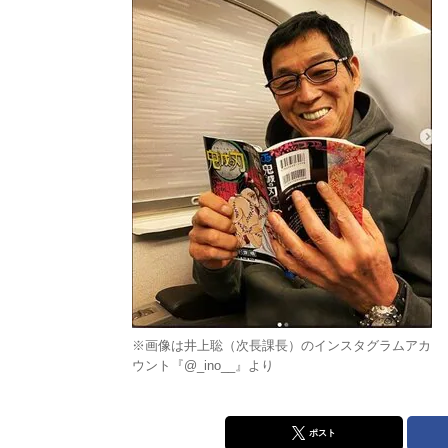
※画像は井上聡（次長課長）のインスタグラムアカ
ウント『@_ino__』より
ポスト