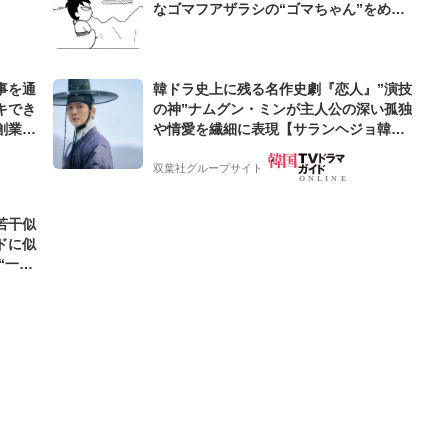
なゴマフアザラシの“ゴマちゃん”をめぐ
る名作ギャグ4コマ
事を通
韓ドラ史上に残る名作史劇『恋人』”演技
キでき
の神”ナムグン・ミンが主人公の深い孤独
創業来
や情愛を繊細に表現【サランヘジョ韓ド
ケティン
ラ】
双葉社グループサイト
若干似
ドに似
“一人
元気を