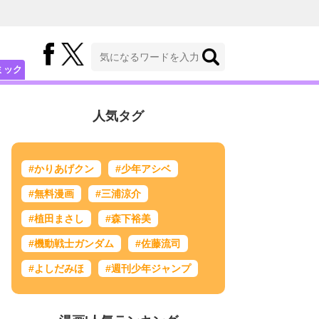
ミック
人気タグ
#かりあげクン
#少年アシベ
#無料漫画
#三浦涼介
#植田まさし
#森下裕美
#機動戦士ガンダム
#佐藤流司
#よしだみほ
#週刊少年ジャンプ