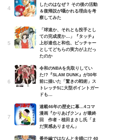
したのはなぜ？ その後の活動
南
＆復帰説が囁かれる理由を考
ッ
察してみた
ち
「球速か、それとも投手とし
ての完成度か…」『タッチ』
『
上杉達也と和也、ピッチャー
残
としてどちらの実力が上だっ
ー
たのか
な
イ
令和のNBAを先取りしてい
た!?『SLAM DUNK』が30年
『
前に描いた「驚きの戦術」ス
に
トレッチ5に大型ポイントガー
も
ドも…
を
役
連載46年の歴史に幕…4コマ
漫画『かりあげクン』が最終
ア
回 作者・植田まさし氏「ま
ー
だ実感ありません」
場
ァ
番外編ではなんと夫婦に!? 40