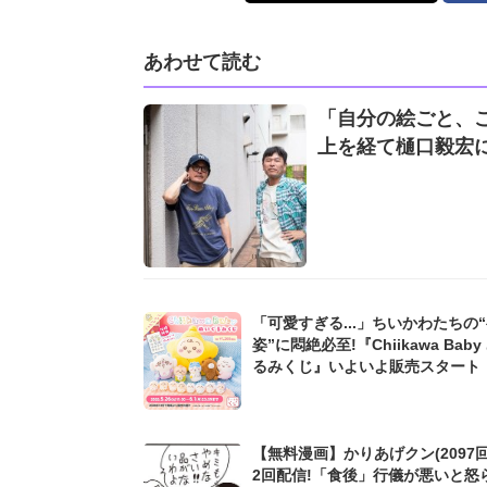
あわせて読む
「自分の絵ごと、
上を経て樋口毅宏
「可愛すぎる...」ちいかわたちの
姿”に悶絶必至!『Chiikawa Bab
るみくじ』いよいよ販売スタート
【無料漫画】かりあげクン(2097回
2回配信!「食後」行儀が悪いと怒