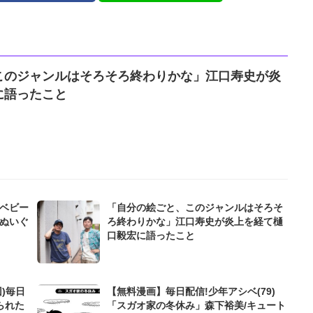
このジャンルはそろそろ終わりかな」江口寿史が炎
に語ったこと
“ベビー
「自分の絵ごと、このジャンルはそろそ
y ぬいぐ
ろ終わりかな」江口寿史が炎上を経て樋
口毅宏に語ったこと
)毎日
【無料漫画】毎日配信!少年アシベ(79)
られた
「スガオ家の冬休み」森下裕美/キュート