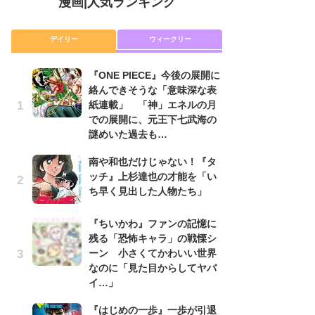
漫画
|
人気ランキング
デイリー
ウィークリー
『ONE PIECE』今後の展開に
舞
絡んできそうな「意味深な表
編
紙連載」 「神」エネルの月
禁
での展開に、元王下七武海の
「
謎めいた過去も…
連
南や和也だけじゃない！『タ
『O
ッチ』上杉達也の才能を「い
絡
ち早く見出した人物たち」
紙
で
謎
『ちいかわ』ファンの記憶に
残る「恐怖キャラ」の戦慄シ
令
ーン 小さくてかわいい世界
た!
なのに「見た目からしてヤバ
前
イ…」
ト
ド
『はじめの一歩』一歩が引退