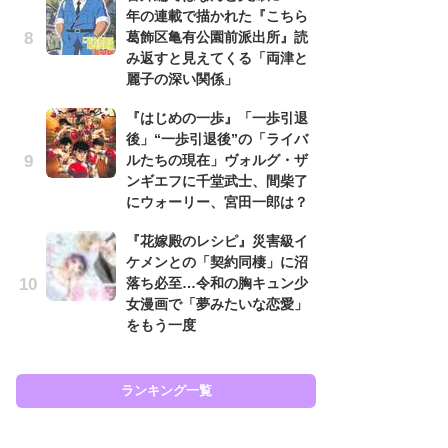
年の連載で描かれた『こちら
努
葛飾区亀有公園前派出所』読
ジ
み返すと見えてくる「両津と
鬼
麗子の深い関係」
の
『はじめの一歩』「一歩引退
怖
後」“一歩引退後”の「ライバ
代
ルたちの現在」ヴォルグ・ザ
加
ンギエフに千堂武士、間柴了
思
にウォーリー、宮田一郎は？
「
『花嫁殿のレシピ』災害級イ
て
ケメンとの「契約同棲」に沼
上
落ち必至…令和の胸キュン少
と
女漫画で「夢みたいな恋愛」
た
をもう一度
ラン
ランキング一覧