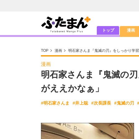
トップ
漫画
TOP
漫画
明石家さんま『鬼滅の刃』をしっかり学習
漫画
明石家さんま『鬼滅の刃
がええかなぁ」
#明石家さんま
#井上聡
#次長課長
#鬼滅の刃