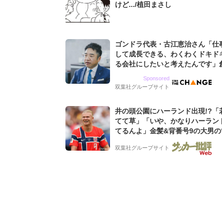
けど.../植田まさし
ゴンドラ代表・古江恵治さん「仕
して成長できる、わくわくドキド
る会社にしたいと考えたんです」
9期増収&増益を続けるWebマー
Sponsored
グ会社のアイデンティティ
双葉社グループサイト
井の頭公園にハーランド出現!?「
てて草」「いや、かなりハーラン
てるんよ」金髪&背番号9の大男の
バイキング・ロー”映像が話題!「
双葉社グループサイト
もらった」