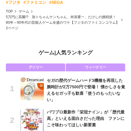
#フジタ
#ファミコン
#SEGA
TOP
ゲーム
5万円に高騰!? 加トちゃんケンちゃん、舛添要一、たけしの挑戦状！
80年～90年代の芸能人ゲーム全盛のワケ【フジタのファミコンコラム】
2ページ
ゲーム
|
人気ランキング
デイリー
ウィークリー
セガの歴代ゲームハード3機種を再現した
腕時計が2万7500円で登場！ 懐かしさを覚
えるセガっ子も歓喜「使うのもったいな
い」
パワプロ最新作「栄冠ナイン」が「歴代最
高」といえる面白さだった理由 ファンに
こそ味わってほしい新要素