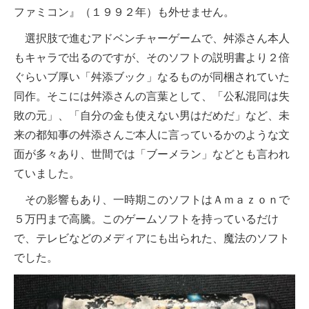
ファミコン』（１９９２年）も外せません。
選択肢で進むアドベンチャーゲームで、舛添さん本人
もキャラで出るのですが、そのソフトの説明書より２倍
ぐらいブ厚い「舛添ブック」なるものが同梱されていた
同作。そこには舛添さんの言葉として、「公私混同は失
敗の元」、「自分の金も使えない男はだめだ」など、未
来の都知事の舛添さんご本人に言っているかのような文
面が多々あり、世間では「ブーメラン」などとも言われ
ていました。
その影響もあり、一時期このソフトはＡｍａｚｏｎで
５万円まで高騰。このゲームソフトを持っているだけ
で、テレビなどのメディアにも出られた、魔法のソフト
でした。