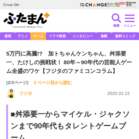
Group Site
検索
メニュー
漫画
アニメ
ゲーム
ドラマ映画
インタビュー
連載
無料コミック
5万円に高騰!? 加トちゃんケンちゃん、舛添要
一、たけしの挑戦状！ 80年～90年代の芸能人ゲー
ム全盛のワケ【フジタのファミコンコラム】
(2/3ページ)
１ページ目から読む
フジタ
2020.02.23
■舛添要一からマイケル・ジャクソ
ンまで90年代もタレントゲームブ
ーム