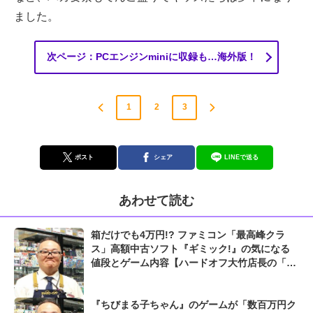
ました。
次ページ：PCエンジンminiに収録も…海外版！
1
2
3
ポスト
シェア
LINEで送る
あわせて読む
箱だけでも4万円!? ファミコン「最高峰クラ
ス」高額中古ソフト『ギミック!』の気になる
値段とゲーム内容【ハードオフ大竹店長の「レ
トロゲームちょっといい話」】
『ちびまる子ちゃん』のゲームが「数百万円ク