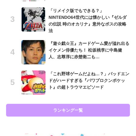
「リメイク版でもできる？」
NINTENDO64世代には懐かしい『ゼルダ
の伝説 時のオカリナ』意外なボスの攻略
法
『遊☆戯☆王』カードゲーム愛が溢れ出る
イケメン俳優たち！ 松坂桃李に中島健
人、志尊淳に赤楚衛二も…
「これ野球ゲームだよね…？」バッドエン
ドがハードすぎる『パワプロクンポケッ
ト』の超トラウマエピソード
ランキング一覧