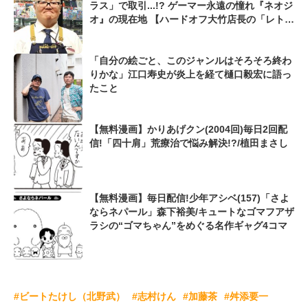
ラス」で取引...!? ゲーマー永遠の憧れ『ネオジ
オ』の現在地 【ハードオフ大竹店長の「レトロ
ゲームちょっといい話」】
「自分の絵ごと、このジャンルはそろそろ終わ
りかな」江口寿史が炎上を経て樋口毅宏に語っ
たこと
【無料漫画】かりあげクン(2004回)毎日2回配
信!「四十肩」荒療治で悩み解決!?/植田まさし
【無料漫画】毎日配信!少年アシベ(157)「さよ
ならネパール」森下裕美/キュートなゴマフアザ
ラシの“ゴマちゃん”をめぐる名作ギャグ4コマ
#ビートたけし（北野武）
#志村けん
#加藤茶
#舛添要一