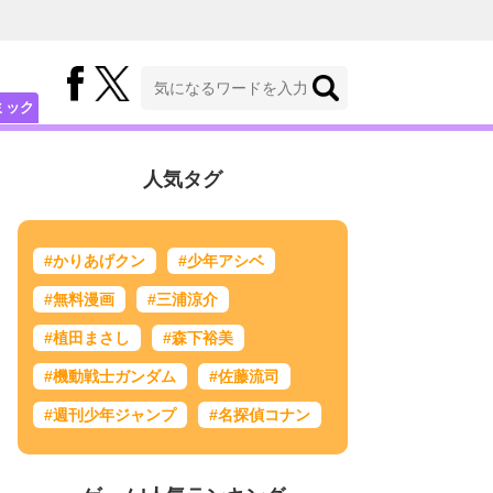
ミック
人気タグ
#かりあげクン
#少年アシベ
#無料漫画
#三浦涼介
#植田まさし
#森下裕美
#機動戦士ガンダム
#佐藤流司
#週刊少年ジャンプ
#名探偵コナン