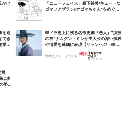
見かけ
「ニューフェイス」森下裕美/キュートな
ゴマフアザラシの“ゴマちゃん”をめぐる
名作ギャグ4コマ
事を通
韓ドラ史上に残る名作史劇『恋人』”演技
キでき
の神”ナムグン・ミンが主人公の深い孤独
創業来
や情愛を繊細に表現【サランヘジョ韓ド
ケティン
ラ】
双葉社グループサイト
前展
潟は攻
の勢い
カタ】