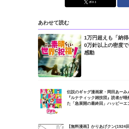
ポスト
あわせて読む
1万円超えも「納得
0万針以上の密度で
感動
伝説のギャグ漫画家・岡田あーみ
『ルナティック雑技団』読者が唖
た「急展開の最終回」ハッピーエ
ゃないの...!?
【無料漫画】かりあげクン(1924回