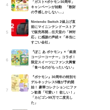
「ガスト×ポケモン30周年」
う
キャンペーンが始動 「散財
ボ
の予感しかしない…」
「
マ
Nintendo Switch 2値上げ直
フ
前にマイニンテンドーストア
で販売再開…任天堂の「神対
『
応」に感謝の声続々「本当に
オ
すごい会社」
く
熱
『ぽこ あ ポケモン』×「銀座
出
コージーコーナー」コラボ！
限定スイーツにファン大興奮
「
「食べるのがもったいない」
ね
ド
『ポケモン』30周年の特別モ
ッ
デルネックレス5種が予約開
ド
始！ 豪華コレクションにファ
ン歓喜「可愛い！ 欲しい！」
『
「カビゴン99万で二度見し
ト
た」
ー
説