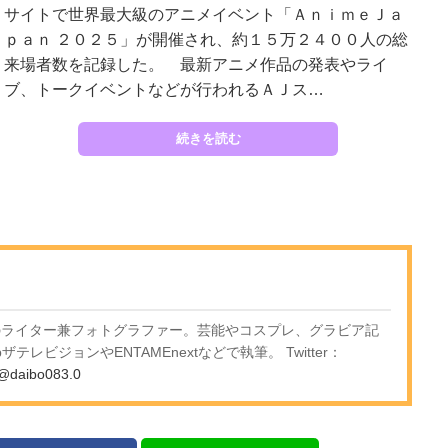
サイトで世界最大級のアニメイベント「ＡｎｉｍｅＪａ
ｐａｎ ２０２５」が開催され、約１５万２４００人の総
来場者数を記録した。 最新アニメ作品の発表やライ
ブ、トークイベントなどが行われるＡＪス…
続きを読む
身のライター兼フォトグラファー。芸能やコスプレ、グラビア記
テレビジョンやENTAMEnextなどで執筆。 Twitter：
@daibo083.0