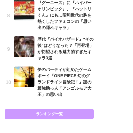
『グーニーズ』に『ハイパー
と
オリンピック』、『ハットリ
くん』にも…昭和世代の胸を
大
熱くしたファミコンの「思い
恐怖
出の隠れキャラ」
の
キ
歴代『バイオハザード』“その
屈
後”はどうなった？「再登場」
が切望される魅力的すぎたキ
癒
ャラ3選
イ
や
夢のパーティが組めたゲーム
せ
ボーイ『ONE PIECE 幻のグ
ランドライン冒険記！』謎の
ガ
最強助っ人「アンゴルモア大
ョ
王」の思い出
ー
翼
ッ
ランキング一覧
ラン