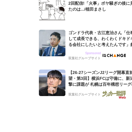
2回配信!「火事」ボヤ騒ぎの後に
たのは.../植田まさし
ゴンドラ代表・古江恵治さん「仕
して成長できる、わくわくドキド
る会社にしたいと考えたんです」
9期増収&増益を続けるWebマー
Sponsored
グ会社のアイデンティティ
双葉社グループサイト
【26-27シーズンJ2リーグ開幕直
望・第3回】横浜FCは守備に、新
撃に課題が 札幌は百年構想リーグ
を維持できるか【戸塚啓のJ2のミ
双葉社グループサイト
(2)