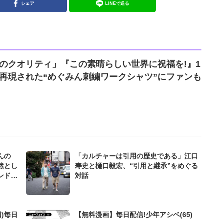
シェア
LINEで送る
のクオリティ」『この素晴らしい世界に祝福を!』1
再現された“めぐみん刺繍ワークシャツ”にファンも
んの
「カルチャーは引用の歴史である」江口
然とし
寿史と樋口毅宏、“引用と継承”をめぐる
ンドじ
対話
)毎日
【無料漫画】毎日配信!少年アシベ(65)