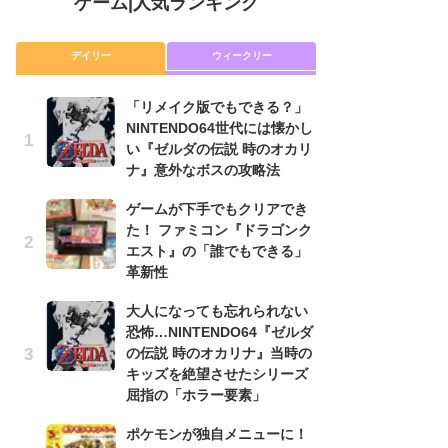
ゲーム
|
人気ランキング
デイリー
ウィークリー
「リメイク版でもできる？」
P
NINTENDO64世代には懐かし
滅
い『ゼルダの伝説 時のオカリ
モ
ナ』意外なボスの攻略法
ル
で
ゲームが下手でもクリアでき
た！ ファミコン『ドラゴンク
『
エスト』の「誰でもできる」
コ
革新性
限
「
大人になっても忘れられない
恐怖…NINTENDO64『ゼルダ
「
の伝説 時のオカリナ』当時の
NI
キッズを絶望させたシリーズ
い
屈指の「ホラー要素」
ナ
ポケモンが独自メニューに！
悲