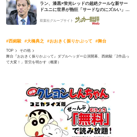
ラン、漆黒×蛍光レッドの超絶クールな新サー
ドユニに世界が熱狂「サードなのにズルい」
「こりゃかっけえわ」
双葉社グループサイト
#西銘駿
#大橋典之
#おおきく振りかぶって
#舞台
TOP
その他
舞台『おおきく振りかぶって』ダブルヘッダー公演開幕、西銘駿「2作品っ
て大変！」苦労を明かす（概要）