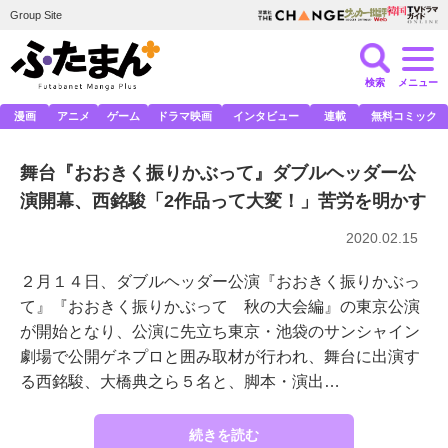
Group Site
検索
メニュー
漫画
アニメ
ゲーム
ドラマ映画
インタビュー
連載
無料コミック
舞台『おおきく振りかぶって』ダブルヘッダー公
演開幕、西銘駿「2作品って大変！」苦労を明かす
2020.02.15
２月１４日、ダブルヘッダー公演『おおきく振りかぶっ
て』『おおきく振りかぶって 秋の大会編』の東京公演
が開始となり、公演に先立ち東京・池袋のサンシャイン
劇場で公開ゲネプロと囲み取材が行われ、舞台に出演す
る西銘駿、大橋典之ら５名と、脚本・演出…
続きを読む