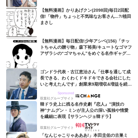
【無料漫画】かりあげクン(2098回)毎日2回配
信!「物件」ちょっと不気味なお客さん...?/植田
まさし
【無料漫画】毎日配信!少年アシベ(156)「チッ
トちゃんの贈り物」森下裕美/キュートなゴマフ
アザラシの“ゴマちゃん”をめぐる名作ギャグ4
コマ
ゴンドラ代表・古江恵治さん「仕事を通して成
長できる、わくわくドキドキできる会社にした
いと考えたんです」創業来9期増収&増益を続け
るWebマーケティング会社のアイデンティティ
Sponsored
双葉社グループサイト
韓ドラ史上に残る名作史劇『恋人』”演技の
神”ナムグン・ミンが主人公の深い孤独や情愛
を繊細に表現【サランヘジョ韓ドラ】
双葉社グループサイト
「なんじゃこりゃあああ!」本田圭佑の古巣ミ