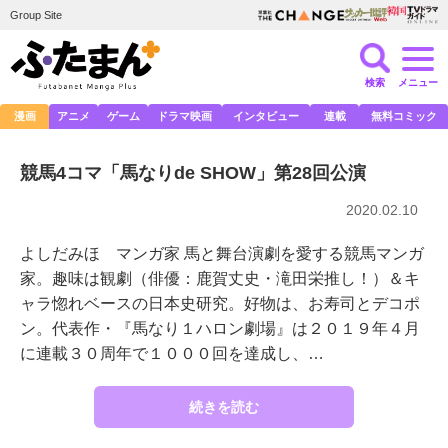
Group Site
検索
メニュー
漫画
アニメ
ゲーム
ドラマ映画
インタビュー
連載
無料コミック
競馬4コマ「馬なりde SHOW」第28回公演
2020.02.10
よしだみほ マンガ家 馬と舞台演劇を愛する競馬マンガ
家。趣味は観劇（俳優：鹿賀丈史・滝田栄推し！）＆キ
ャラ惚れベースの日本史研究。好物は、お寿司とデコポ
ン。代表作・『馬なり１ハロン劇場』は２０１９年４月
に連載３０周年で１０００回を達成し、…
続きを読む