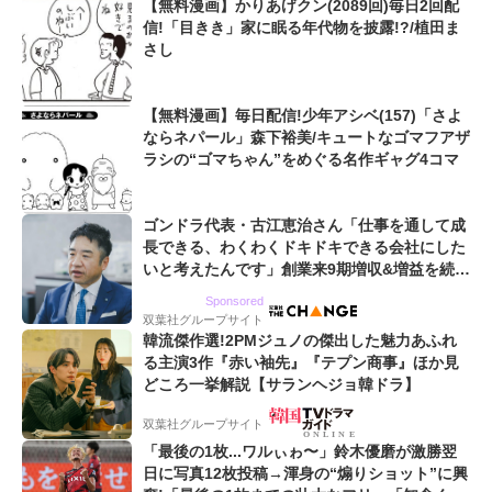
【無料漫画】かりあげクン(2089回)毎日2回配
信!「目きき」家に眠る年代物を披露!?/植田ま
さし
【無料漫画】毎日配信!少年アシベ(157)「さよ
ならネパール」森下裕美/キュートなゴマフアザ
ラシの“ゴマちゃん”をめぐる名作ギャグ4コマ
ゴンドラ代表・古江恵治さん「仕事を通して成
長できる、わくわくドキドキできる会社にした
いと考えたんです」創業来9期増収&増益を続け
るWebマーケティング会社のアイデンティティ
Sponsored
双葉社グループサイト
韓流傑作選!2PMジュノの傑出した魅力あふれ
る主演3作『赤い袖先』『テプン商事』ほか見
どころ一挙解説【サランヘジョ韓ドラ】
双葉社グループサイト
「最後の1枚...ワルぃゎ〜」鈴木優磨が激勝翌
日に写真12枚投稿→渾身の“煽りショット”に興