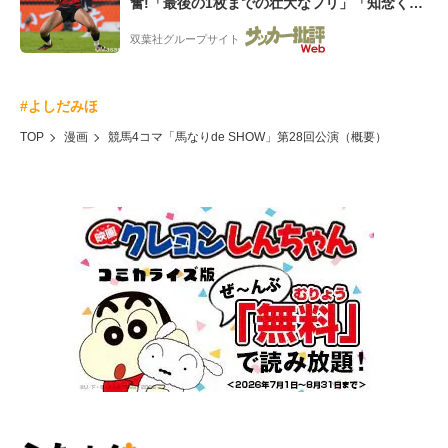
奮!「最後の1枚までの壮大なフリ」「知念くん
のことどんだけ好きなんよw」
双葉社グループサイト
#よしだみほ
TOP
漫画
競馬4コマ「馬なりde SHOW」第28回公演（概要）