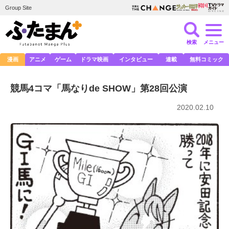
Group Site
検索
メニュー
漫画
アニメ
ゲーム
ドラマ映画
インタビュー
連載
無料コミック
競馬4コマ「馬なりde SHOW」第28回公演
2020.02.10