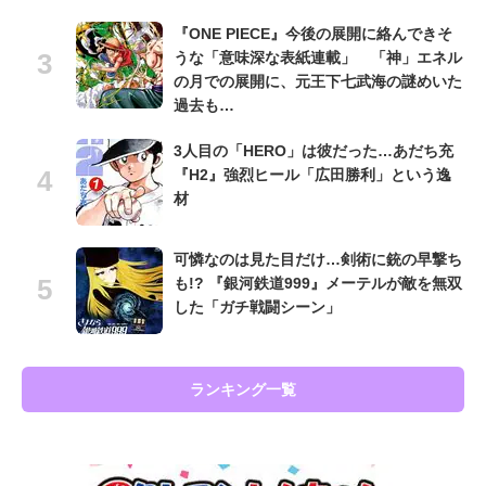
『ONE PIECE』今後の展開に絡んできそ
うな「意味深な表紙連載」 「神」エネル
の月での展開に、元王下七武海の謎めいた
過去も…
3人目の「HERO」は彼だった…あだち充
『H2』強烈ヒール「広田勝利」という逸
材
可憐なのは見た目だけ…剣術に銃の早撃ち
も!? 『銀河鉄道999』メーテルが敵を無双
した「ガチ戦闘シーン」
ランキング一覧