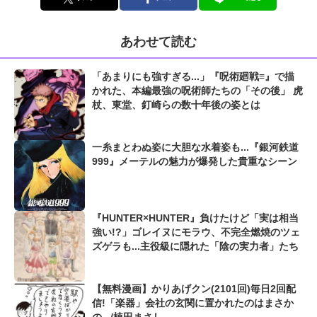
あわせて読む
「あまりにも強すぎる...」『呪術廻戦≡』で描
かれた、本編最強の呪術師たちの「その後」 虎
杖、東堂、釘崎らの数十年後の姿とは
一糸まとわぬ姿に大胆な水着姿も...『銀河鉄道
999』メーテルの魅力が爆発した貴重なシーン
『HUNTER×HUNTER』負けたけど「実は相当
強い!?」ゴレイヌにモラウ、不完全燃焼のツェ
ズゲラも...主役級に隠れた「陰の実力者」たち
【無料漫画】かりあげクン(2101回)毎日2回配
信!「楽器」会社の玄関に置かれたのはまさか