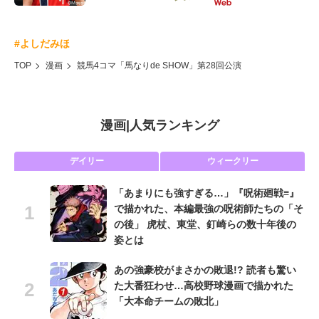
#よしだみほ
TOP
漫画
競馬4コマ「馬なりde SHOW」第28回公演
漫画
|
人気ランキング
デイリー
ウィークリー
「あまりにも強すぎる…」『呪術廻戦≡』
で描かれた、本編最強の呪術師たちの「そ
の後」 虎杖、東堂、釘崎らの数十年後の
姿とは
あの強豪校がまさかの敗退!? 読者も驚い
た大番狂わせ…高校野球漫画で描かれた
「大本命チームの敗北」