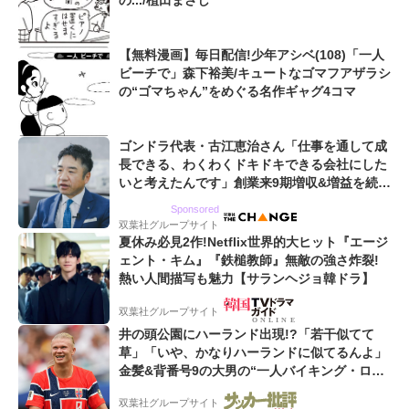
の.../植田まさし
【無料漫画】毎日配信!少年アシベ(108)「一人
ビーチで」森下裕美/キュートなゴマフアザラシ
の“ゴマちゃん”をめぐる名作ギャグ4コマ
ゴンドラ代表・古江恵治さん「仕事を通して成
長できる、わくわくドキドキできる会社にした
いと考えたんです」創業来9期増収&増益を続け
るWebマーケティング会社のアイデンティティ
Sponsored
双葉社グループサイト
夏休み必見2作!Netflix世界的大ヒット『エージ
ェント・キム』『鉄槌教師』無敵の強さ炸裂!
熱い人間描写も魅力【サランヘジョ韓ドラ】
双葉社グループサイト
井の頭公園にハーランド出現!?「若干似てて
草」「いや、かなりハーランドに似てるんよ」
金髪&背番号9の大男の“一人バイキング・ロ
ー”映像が話題!「元気をもらった」
双葉社グループサイト