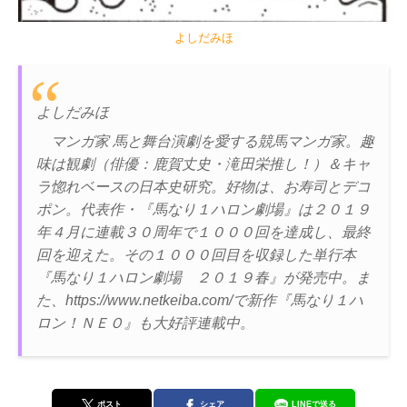
よしだみほ
よしだみほ
マンガ家 馬と舞台演劇を愛する競馬マンガ家。趣
味は観劇（俳優：鹿賀丈史・滝田栄推し！）＆キャ
ラ惚れベースの日本史研究。好物は、お寿司とデコ
ポン。代表作・『馬なり１ハロン劇場』は２０１９
年４月に連載３０周年で１０００回を達成し、最終
回を迎えた。その１０００回目を収録した単行本
『馬なり１ハロン劇場 ２０１９春』が発売中。ま
た、https://www.netkeiba.com/で新作『馬なり１ハ
ロン！ＮＥＯ』も大好評連載中。
ポスト
シェア
LINEで送る