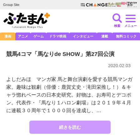
Group Site
検索
メニュー
漫画
アニメ
ゲーム
ドラマ映画
インタビュー
連載
無料コミック
競馬4コマ「馬なりde SHOW」第27回公演
2020.02.03
よしだみほ マンガ家 馬と舞台演劇を愛する競馬マンガ
家。趣味は観劇（俳優：鹿賀丈史・滝田栄推し！）＆キ
ャラ惚れベースの日本史研究。好物は、お寿司とデコポ
ン。代表作・『馬なり１ハロン劇場』は２０１９年４月
に連載３０周年で１０００回を達成し、…
続きを読む