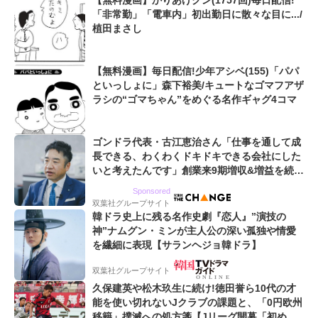
【無料漫画】かりあげクン(1757回)毎日配信!
「非常勤」「電車内」初出勤日に散々な目に.../
植田まさし
【無料漫画】毎日配信!少年アシベ(155)「パパ
といっしょに」森下裕美/キュートなゴマフアザ
ラシの“ゴマちゃん”をめぐる名作ギャグ4コマ
ゴンドラ代表・古江恵治さん「仕事を通して成
長できる、わくわくドキドキできる会社にした
いと考えたんです」創業来9期増収&増益を続け
るWebマーケティング会社のアイデンティティ
Sponsored
双葉社グループサイト
韓ドラ史上に残る名作史劇『恋人』”演技の
神”ナムグン・ミンが主人公の深い孤独や情愛
を繊細に表現【サランヘジョ韓ドラ】
双葉社グループサイト
久保建英や松木玖生に続け!徳田誉ら10代の才
能を使い切れないJクラブの課題と、「0円欧州
移籍」撲滅への処方箋【Jリーグ開幕「初めて