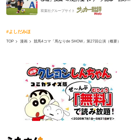
の秋春制」の大激論】(5)
双葉社グループサイト
#よしだみほ
TOP
漫画
競馬4コマ「馬なりde SHOW」第27回公演（概要）