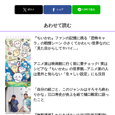
ポスト
シェア
LINEで送る
あわせて読む
『ちいかわ』ファンの記憶に残る「恐怖キャ
ラ」の戦慄シーン 小さくてかわいい世界なのに
「見た目からしてヤバイ...」
アニメ派は映画館に行く前に要チェック! 実は
シビアな『ちいかわ』の世界観...アニメ派の人
は意外と知らない「生々しい設定」にも注目
「自分の絵ごと、このジャンルはそろそろ終わ
りかな」江口寿史が炎上を経て樋口毅宏に語っ
たこと