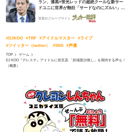
ラン、漆黒×蛍光レッドの超絶クールな新サー
ドユニに世界が熱狂「サードなのにズルい」
「こりゃかっけえわ」
双葉社グループサイト
#DJKOO
#TRF
#アイドルマスター
#ライブ
#ツイッター（twitter）
#SNS
#声優
TOP
ゲーム
DJ KOO『デレステ』アイドルに初言及 「的場梨沙推し」を期待する声も！
（概要）