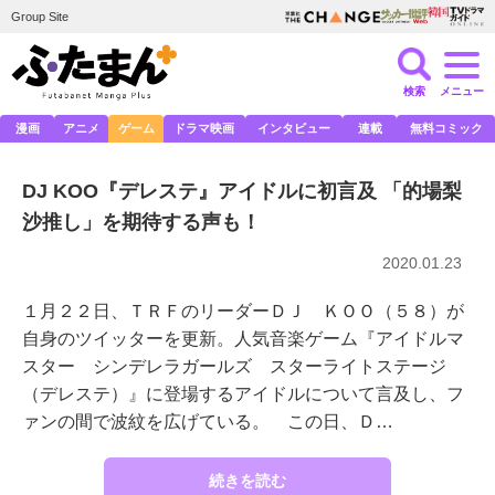
Group Site
検索
メニュー
漫画
アニメ
ゲーム
ドラマ映画
インタビュー
連載
無料コミック
DJ KOO『デレステ』アイドルに初言及 「的場梨
沙推し」を期待する声も！
2020.01.23
１月２２日、ＴＲＦのリーダーＤＪ ＫＯＯ（５８）が
自身のツイッターを更新。人気音楽ゲーム『アイドルマ
スター シンデレラガールズ スターライトステージ
（デレステ）』に登場するアイドルについて言及し、フ
ァンの間で波紋を広げている。 この日、Ｄ…
続きを読む