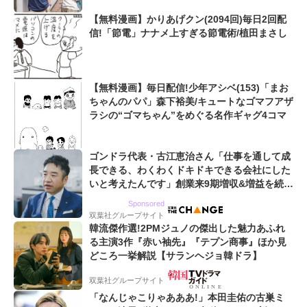
【無料漫画】かりあげクン(2094回)毎日2回配
信!「節電」ナナメ上すぎる節電術/植田まさし
【無料漫画】毎日配信!少年アシベ(153)「まお
ちゃんのパパ」森下裕美/キュートなゴマフアザ
ラシの“ゴマちゃん”をめぐる名作ギャグ4コマ
ゴンドラ代表・古江恵治さん「仕事を通して成
長できる、わくわくドキドキできる会社にした
いと考えたんです」創業来9期増収&増益を続け
るWebマーケティング会社のアイデンティティ
Sponsored
双葉社グループサイト
韓流傑作選!2PMジュノの傑出した魅力あふれ
る主演3作『赤い袖先』『テプン商事』ほか見
どころ一挙解説【サランヘジョ韓ドラ】
双葉社グループサイト
「なんじゃこりゃあああ!」本田圭佑の古巣ミ