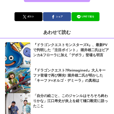
ポスト
シェア
LINEで送る
あわせて読む
『ドラゴンクエストモンスターズ4』、最新PV
で判明した「注目ポイント」 堀井雄二氏はビア
ンカ&フローラに加え「デボラ」登場も明言
『ドラゴンクエスト7Reimagined』大人キー
ファ登場で再び脚光! 堀井雄二氏が明かした
「キーファ=オルゴ・デミーラ」の真相は
「自分の絵ごと、このジャンルはそろそろ終わ
りかな」江口寿史が炎上を経て樋口毅宏に語っ
たこと