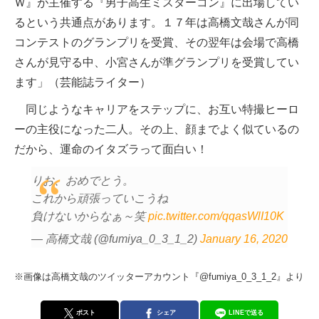
Ｗ』が主催する『男子高生ミスターコン』に出場してい
るという共通点があります。１７年は高橋文哉さんが同
コンテストのグランプリを受賞、その翌年は会場で高橋
さんが見守る中、小宮さんが準グランプリを受賞してい
ます」（芸能誌ライター）
同じようなキャリアをステップに、お互い特撮ヒーロ
ーの主役になった二人。その上、顔までよく似ているの
だから、運命のイタズラって面白い！
りお、おめでとう。
これから頑張っていこうね
負けないからなぁ～笑
pic.twitter.com/qqasWlI10K
— 高橋文哉 (@fumiya_0_3_1_2)
January 16, 2020
※画像は高橋文哉のツイッターアカウント『@fumiya_0_3_1_2』より
ポスト
シェア
LINEで送る