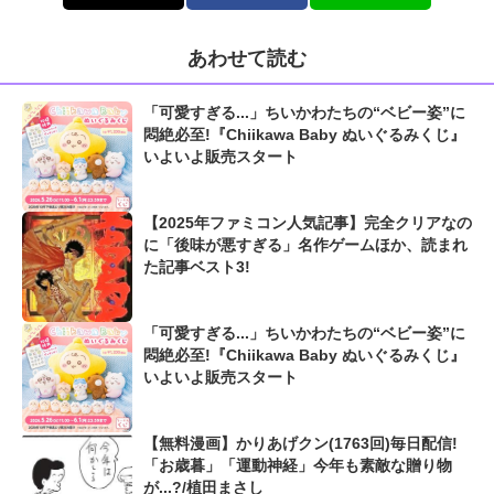
あわせて読む
「可愛すぎる...」ちいかわたちの“ベビー姿”に
悶絶必至!『Chiikawa Baby ぬいぐるみくじ』
いよいよ販売スタート
【2025年ファミコン人気記事】完全クリアなの
に「後味が悪すぎる」名作ゲームほか、読まれ
た記事ベスト3!
「可愛すぎる...」ちいかわたちの“ベビー姿”に
悶絶必至!『Chiikawa Baby ぬいぐるみくじ』
いよいよ販売スタート
【無料漫画】かりあげクン(1763回)毎日配信!
「お歳暮」「運動神経」今年も素敵な贈り物
が...?/植田まさし