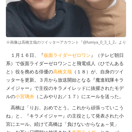
※画像は高橋文哉のツイッターアカウント『@fumiya_0_3_1_2』より
１月１６日、『
仮面ライダーゼロワン
』（テレビ朝日
系）で仮面ライダーゼロワンこと飛電或人（ひでんある
と）役を務める俳優の
高橋文哉
（１８）が、自身のツイ
ッターを更新。３月から放送開始となる『魔進戦隊キラ
メイジャー』で主役のキラメイレッドに抜擢されたモデ
ルの
小宮璃央
（こみやりお／１７）にエールを送った。
高橋は「りお、おめでとう。これから頑張っていこう
ね」と、『キラメイジャー』の主役として発表された小
宮にエール。続けて高橋は「負けないからなぁ～笑」