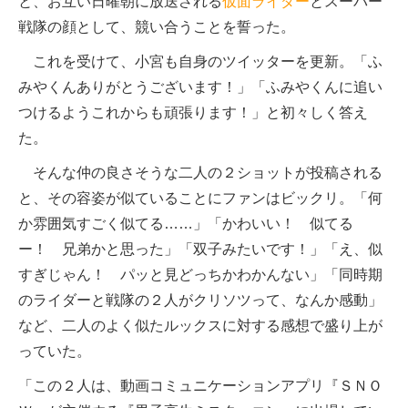
と、お互い日曜朝に放送される
仮面ライダー
とスーパー
戦隊の顔として、競い合うことを誓った。
これを受けて、小宮も自身のツイッターを更新。「ふ
みやくんありがとうございます！」「ふみやくんに追い
つけるようこれからも頑張ります！」と初々しく答え
た。
そんな仲の良さそうな二人の２ショットが投稿される
と、その容姿が似ていることにファンはビックリ。「何
か雰囲気すごく似てる……」「かわいい！ 似てる
ー！ 兄弟かと思った」「双子みたいです！」「え、似
すぎじゃん！ パッと見どっちかわかんない」「同時期
のライダーと戦隊の２人がクリソツって、なんか感動」
など、二人のよく似たルックスに対する感想で盛り上が
っていた。
「この２人は、動画コミュニケーションアプリ『ＳＮＯ