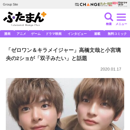
Group Site
検索
メニュー
漫画
アニメ
ゲーム
ドラマ映画
インタビュー
連載
無料コミック
「ゼロワン＆キラメイジャー」高橋文哉と小宮璃
央の2ショが「双子みたい」と話題
2020.01.17