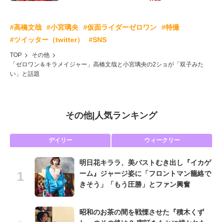
#高橋文哉
#小宮璃央
#仮面ライダーゼロワン
#特撮
#ツイッター（twitter）
#SNS
TOP
その他
「ゼロワン＆キラメイジャー」高橋文哉と小宮璃央の2ショが「双子みた
い」と話題
その他
|
人気ランキング
デイリー
ウィークリー
明日花キララ、美バストむき出し『イカゲ
ーム』ジャージ姿に「フロントマン籠絡で
きそう」「もう圧勝」とファン興奮
昭和のお茶の間を戦慄させた『積木くず