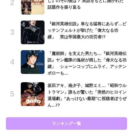
し』のその後は？ 実話をもとに描かれた
話題作を振り返る
『銀河英雄伝説』単なる猛将にあらず…ビ
ッテンフェルトが挙げた「偉大なる功
績」 実は帝国最大の功労者!?
「魔術師」を支えた男たち…『銀河英雄伝
説』ヤン艦隊の逸材が残した「偉大なる功
績」 シェーンコップにムライ、アッテン
ボローも…
坂田アキ、南夕子、城野エミ…「昭和ウル
トラマン」誰もが驚いた「突然のヒロイン
退場劇」“あっけない最期”に視聴者ぼうぜ
ん…!?
ランキング一覧