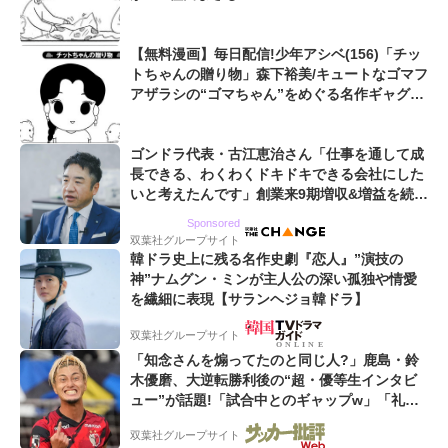
【無料漫画】毎日配信!少年アシベ(156)「チッ
トちゃんの贈り物」森下裕美/キュートなゴマフ
アザラシの“ゴマちゃん”をめぐる名作ギャグ4
コマ
ゴンドラ代表・古江恵治さん「仕事を通して成
長できる、わくわくドキドキできる会社にした
いと考えたんです」創業来9期増収&増益を続け
るWebマーケティング会社のアイデンティティ
Sponsored
双葉社グループサイト
韓ドラ史上に残る名作史劇『恋人』”演技の
神”ナムグン・ミンが主人公の深い孤独や情愛
を繊細に表現【サランヘジョ韓ドラ】
双葉社グループサイト
「知念さんを煽ってたのと同じ人?」鹿島・鈴
木優磨、大逆転勝利後の“超・優等生インタビ
ュー”が話題!「試合中とのギャップw」「礼儀
正しいイケメンやな」
双葉社グループサイト