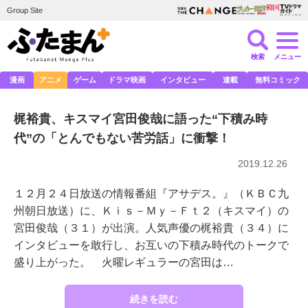
Group Site
検索
メニュー
漫画
アニメ
ゲーム
ドラマ映画
インタビュー
連載
無料コミック
梶裕貴、キスマイ宮田俊哉に語った“下積み時
代”の「とんでもない苦労話」に衝撃！
2019.12.26
１２月２４日放送の情報番組『アサデス。』（ＫＢＣ九
州朝日放送）に、Ｋｉｓ－Ｍｙ－Ｆｔ２（キスマイ）の
宮田俊哉（３１）が出演。人気声優の梶裕貴（３４）に
インタビューを敢行し、お互いの下積み時代のトークで
盛り上がった。 火曜レギュラーの宮田は…
続きを読む