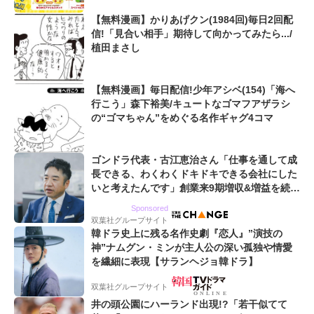
【無料漫画】かりあげクン(1984回)毎日2回配
信!「見合い相手」期待して向かってみたら.../
植田まさし
【無料漫画】毎日配信!少年アシベ(154)「海へ
行こう」森下裕美/キュートなゴマフアザラシ
の“ゴマちゃん”をめぐる名作ギャグ4コマ
ゴンドラ代表・古江恵治さん「仕事を通して成
長できる、わくわくドキドキできる会社にした
いと考えたんです」創業来9期増収&増益を続け
るWebマーケティング会社のアイデンティティ
Sponsored
双葉社グループサイト
韓ドラ史上に残る名作史劇『恋人』”演技の
神”ナムグン・ミンが主人公の深い孤独や情愛
を繊細に表現【サランヘジョ韓ドラ】
双葉社グループサイト
井の頭公園にハーランド出現!?「若干似てて