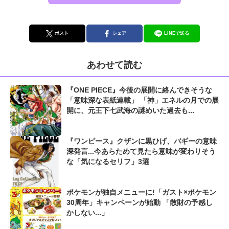
ポスト
シェア
LINEで送る
あわせて読む
『ONE PIECE』今後の展開に絡んできそうな
「意味深な表紙連載」 「神」エネルの月での展
開に、元王下七武海の謎めいた過去も...
『ワンピース』クザンに黒ひげ、バギーの意味
深発言...今あらためて見たら意味が変わりそう
な「気になるセリフ」3選
ポケモンが独自メニューに!「ガスト×ポケモン
30周年」キャンペーンが始動 「散財の予感し
かしない...」