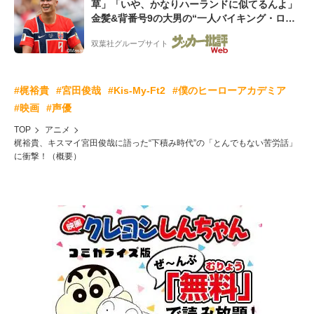
草」「いや、かなりハーランドに似てるんよ」
金髪&背番号9の大男の“一人バイキング・ロ
ー”映像が話題!「元気をもらった」
双葉社グループサイト
#梶裕貴
#宮田俊哉
#Kis-My-Ft2
#僕のヒーローアカデミア
#映画
#声優
TOP
アニメ
梶裕貴、キスマイ宮田俊哉に語った“下積み時代”の「とんでもない苦労話」
に衝撃！（概要）