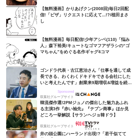
【無料漫画】かりあげクン(2008回)毎日2回配
信!「ピザ」リクエストに応えて...!?/植田まさ
し
【無料漫画】毎日配信!少年アシベ(110)「悩み
人」森下裕美/キュートなゴマフアザラシの“ゴ
マちゃん”をめぐる名作ギャグ4コマ
ゴンドラ代表・古江恵治さん「仕事を通して成
長できる、わくわくドキドキできる会社にした
いと考えたんです」創業来9期増収&増益を続け
るWebマーケティング会社のアイデンティティ
Sponsored
双葉社グループサイト
韓流傑作選!2PMジュノの傑出した魅力あふれ
る主演3作『赤い袖先』『テプン商事』ほか見
どころ一挙解説【サランヘジョ韓ドラ】
双葉社グループサイト
井の頭公園にハーランド出現!?「若干似てて