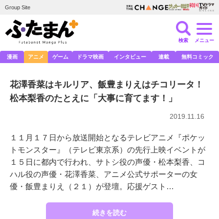
Group Site
検索
メニュー
漫画
アニメ
ゲーム
ドラマ映画
インタビュー
連載
無料コミック
花澤香菜はキルリア、飯豊まりえはチコリータ！
松本梨香のたとえに「大事に育てます！」
2019.11.16
１１月１７日から放送開始となるテレビアニメ『ポケッ
トモンスター』（テレビ東京系）の先行上映イベントが
１５日に都内で行われ、サトシ役の声優・松本梨香、コ
ハル役の声優・花澤香菜、アニメ公式サポーターの女
優・飯豊まりえ（２１）が登壇。応援ゲスト…
続きを読む