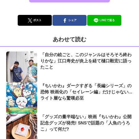
ポスト
シェア
LINEで送る
あわせて読む
「自分の絵ごと、このジャンルはそろそろ終わ
りかな」江口寿史が炎上を経て樋口毅宏に語っ
たこと
『ちいかわ』ダークすぎる「長編シリーズ」の
恐怖 映画化の「セイレーン編」だけじゃない...
ライト層なら驚嘆必至
「グッズの量半端ない」映画『ちいかわ』公開
記念グッズが発売! SNSで話題の「人魚のうろ
こ」って何だ?