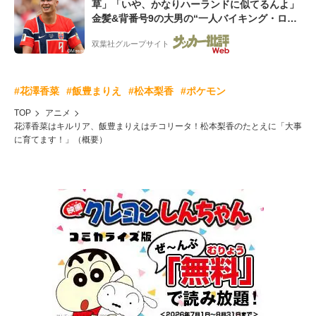
草」「いや、かなりハーランドに似てるんよ」
金髪&背番号9の大男の“一人バイキング・ロ
ー”映像が話題!「元気をもらった」
双葉社グループサイト
#花澤香菜
#飯豊まりえ
#松本梨香
#ポケモン
TOP
アニメ
花澤香菜はキルリア、飯豊まりえはチコリータ！松本梨香のたとえに「大事
に育てます！」（概要）