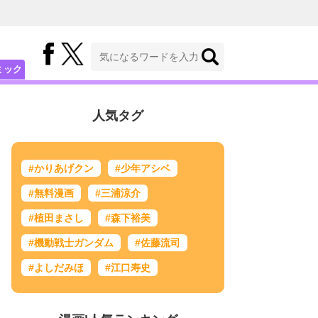
ミック
人気タグ
#かりあげクン
#少年アシベ
#無料漫画
#三浦涼介
#植田まさし
#森下裕美
#機動戦士ガンダム
#佐藤流司
#よしだみほ
#江口寿史