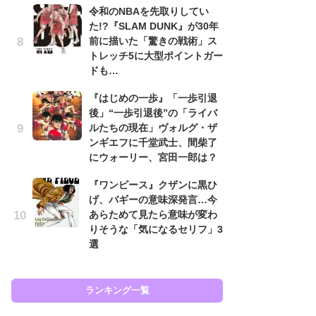
令和のNBAを先取りしてい
代
た!?『SLAM DUNK』が30年
加
前に描いた「驚きの戦術」ス
思
トレッチ5に大型ポイントガー
「
ドも…
て
『はじめの一歩』「一歩引退
上
後」“一歩引退後”の「ライバ
と
ルたちの現在」ヴォルグ・ザ
た
ンギエフに千堂武士、間柴了
原
にウォーリー、宮田一郎は？
闘
『ワンピース』クザンに黒ひ
ア
げ、バギーの意味深発言…今
の
あらためて見たら意味が変わ
りそうな「気になるセリフ」3
選
ラン
ランキング一覧