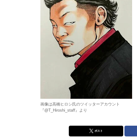
画像は高橋ヒロシ氏のツイッターアカウント
『@T_Hiroshi_staff』より
ポスト