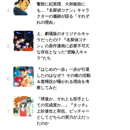
警部に妃英理、大和敢助に
南
も…『名探偵コナン』キャラ
ッ
クターの傷跡が語る「それぞ
ち
れの理由」
え、劇場版のオリジナルキャ
『
ラだったの!? 『名探偵コナ
残
ン』の原作漫画に必要不可欠
ー
な存在となった“逆輸入キャ
な
ラ”たち
イ
『はじめの一歩』一歩が引退
ア
したのはなぜ？ その後の活動
ー
＆復帰説が囁かれる理由を考
場
察してみた
ァ
「球速か、それとも投手とし
努
ての完成度か…」『タッチ』
ジ
上杉達也と和也、ピッチャー
鬼
としてどちらの実力が上だっ
の
たのか
怖