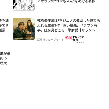
アザラシの“ゴマちゃん”をめぐる名作ギ
ャグ4コマ
事を通
韓流傑作選!2PMジュノの傑出した魅力あ
キでき
ふれる主演3作『赤い袖先』『テプン商
創業来
事』ほか見どころ一挙解説【サランヘジ
ケティン
ョ韓ドラ】
双葉社グループサイト
優磨が激
煽りシ
の壮大な
好きな