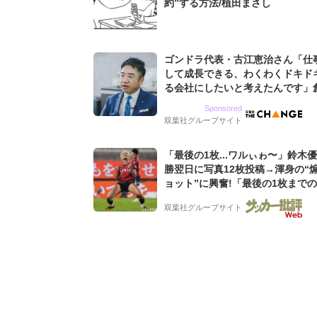
約”する方法/植田まさし
ゴンドラ代表・古江恵治さん「仕
して成長できる、わくわくドキド
る会社にしたいと考えたんです」
9期増収&増益を続けるWebマー
Sponsored
グ会社のアイデンティティ
双葉社グループサイト
「最後の1枚...ワルぃゎ〜」鈴木
勝翌日に写真12枚投稿→渾身の“
ョット”に興奮!「最後の1枚まで
フリ」「知念くんのことどんだけ
双葉社グループサイト
んよw」