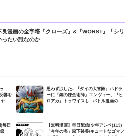
良漫画の金字塔『クローズ』&『WORST』「シリ
いったい誰なのか
っ
思わず涙した...『ダイの大冒険』ハドラ
大反響を
ーに『鋼の錬金術師』エンヴィー、『ヒ
『ヤニ
ロアカ』トゥワイスも...バトル漫画の
「強敵たちの最期」
)毎日
【無料漫画】毎日配信!少年アシベ(113)
“節
「今年の海」森下裕美/キュートなゴマフ