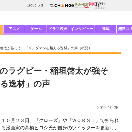
Group Site
アニメ
ゲーム
ドラマ映画
インタビュー
連載
無料コ
啓太が強そう！「リンダマンを越える逸材」の声（概要）
のラグビー・稲垣啓太が強そ
る逸材」の声
2019.10.25
１０月２３日、『クローズ』や『ＷＯＲＳＴ』で知られ
る漫画家の高橋ヒロシ氏が自身のツイッターを更新し、