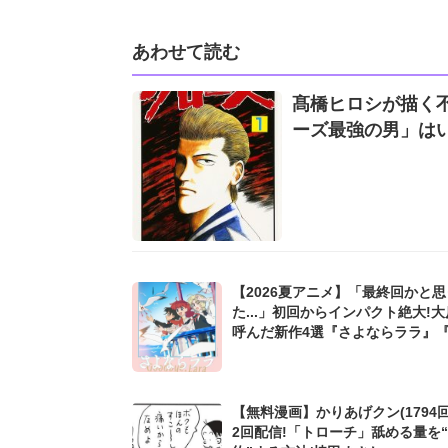
あわせて読む
髙橋ヒロシが描く不
ーズ最強の男」は
【2026夏アニメ】「最終回かと思
た...」初回からインパクト絶大!
呼んだ新作4選『さよならララ』
ねこ』『攻殻機動隊』も
【無料漫画】かりあげクン(1794回
2回配信!「トローチ」舐める量を