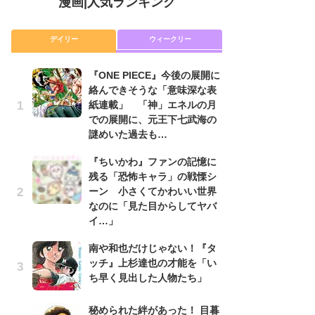
漫画
|
人気ランキング
デイリー
ウィークリー
『ONE PIECE』今後の展開に
舞
絡んできそうな「意味深な表
編
紙連載」 「神」エネルの月
禁
での展開に、元王下七武海の
「
謎めいた過去も…
連
『ちいかわ』ファンの記憶に
『O
残る「恐怖キャラ」の戦慄シ
絡
ーン 小さくてかわいい世界
紙
なのに「見た目からしてヤバ
で
イ…」
謎
南や和也だけじゃない！『タ
令
ッチ』上杉達也の才能を「い
た!
ち早く見出した人物たち」
前
ト
ド
秘められた絆があった！ 目暮