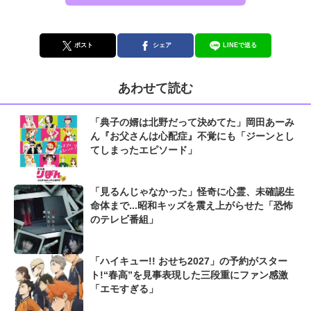
ポスト
シェア
LINEで送る
あわせて読む
「典子の婿は北野だって決めてた」岡田あーみ
ん『お父さんは心配症』不覚にも「ジーンとし
てしまったエピソード」
「見るんじゃなかった」怪奇に心霊、未確認生
命体まで...昭和キッズを震え上がらせた「恐怖
のテレビ番組」
「ハイキュー!! おせち2027」の予約がスター
ト!“春高”を見事表現した三段重にファン感激
「エモすぎる」