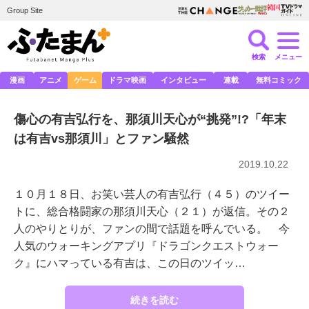
Group Site
検索
メニュー
漫画
アニメ
ゲーム
ドラマ映画
インタビュー
連載
無料コミック
傷心の有吉弘行を、那須川天心が“挑発”!?「年末
は有吉vs那須川」とファン騒然
2019.10.22
１０月１８日、お笑い芸人の有吉弘行（４５）のツイー
トに、総合格闘家の那須川天心（２１）が返信。その２
人のやりとりが、ファンの間で話題を呼んでいる。 今
人気のウォーキングアプリ『ドラゴンクエストウォー
ク』にハマっている有吉は、この日のツイッ…
続きを読む