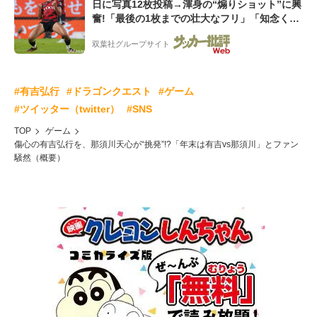
日に写真12枚投稿→渾身の“煽りショット”に興
奮!「最後の1枚までの壮大なフリ」「知念くん
のことどんだけ好きなんよw」
双葉社グループサイト
#有吉弘行
#ドラゴンクエスト
#ゲーム
#ツイッター（twitter）
#SNS
TOP
ゲーム
傷心の有吉弘行を、那須川天心が“挑発”!?「年末は有吉vs那須川」とファン
騒然（概要）