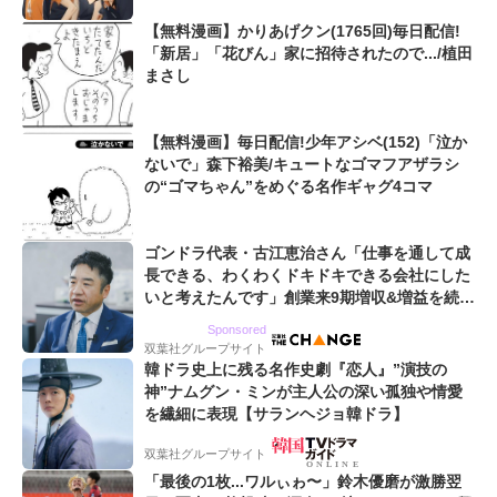
【無料漫画】かりあげクン(1765回)毎日配信!
「新居」「花びん」家に招待されたので.../植田
まさし
【無料漫画】毎日配信!少年アシベ(152)「泣か
ないで」森下裕美/キュートなゴマフアザラシ
の“ゴマちゃん”をめぐる名作ギャグ4コマ
ゴンドラ代表・古江恵治さん「仕事を通して成
長できる、わくわくドキドキできる会社にした
いと考えたんです」創業来9期増収&増益を続け
るWebマーケティング会社のアイデンティティ
Sponsored
双葉社グループサイト
韓ドラ史上に残る名作史劇『恋人』”演技の
神”ナムグン・ミンが主人公の深い孤独や情愛
を繊細に表現【サランヘジョ韓ドラ】
双葉社グループサイト
「最後の1枚...ワルぃゎ〜」鈴木優磨が激勝翌