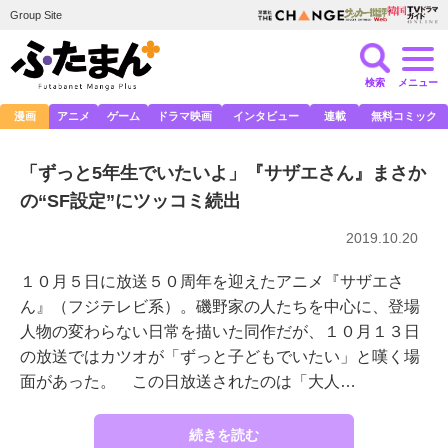
Group Site
検索
メニュー
漫画
アニメ
ゲーム
ドラマ映画
インタビュー
連載
無料コミック
「ずっと5年生でいたいよ」『サザエさん』まさか
の“SF設定”にツッコミ続出
2019.10.20
１０月５日に放送５０周年を迎えたアニメ『サザエさ
ん』（フジテレビ系）。磯野家の人たちを中心に、登場
人物の変わらない日常を描いた同作だが、１０月１３日
の放送ではカツオが「ずっと子どもでいたい」と嘆く場
面があった。 この日放送されたのは「大人…
続きを読む