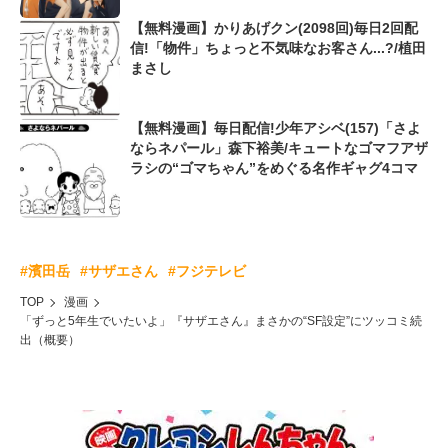
【無料漫画】かりあげクン(2098回)毎日2回配
信!「物件」ちょっと不気味なお客さん...?/植田
まさし
【無料漫画】毎日配信!少年アシベ(157)「さよ
ならネパール」森下裕美/キュートなゴマフアザ
ラシの“ゴマちゃん”をめぐる名作ギャグ4コマ
#濱田岳
#サザエさん
#フジテレビ
TOP
漫画
「ずっと5年生でいたいよ」『サザエさん』まさかの“SF設定”にツッコミ続
出（概要）