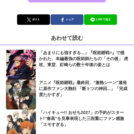
ポスト
シェア
LINEで送る
あわせて読む
「あまりにも強すぎる...」『呪術廻戦≡』で描
かれた、本編最強の呪術師たちの「その後」 虎
杖、東堂、釘崎らの数十年後の姿とは
アニメ『呪術廻戦』最終回、“激熱シーン”連発
に原作ファン大熱狂 「断トツの神回...」「完成
度たかすぎ」
「ハイキュー!! おせち2027」の予約がスター
ト!“春高”を見事表現した三段重にファン感激
「エモすぎる」