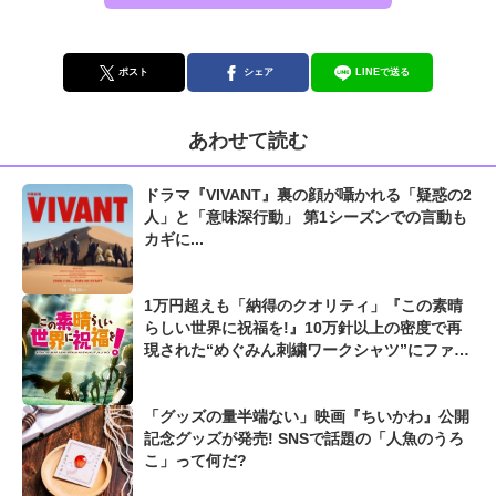
ポスト
シェア
LINEで送る
あわせて読む
ドラマ『VIVANT』裏の顔が囁かれる「疑惑の2
人」と「意味深行動」 第1シーズンでの言動も
カギに...
1万円超えも「納得のクオリティ」『この素晴
らしい世界に祝福を!』10万針以上の密度で再
現された“めぐみん刺繍ワークシャツ”にファン
も感動
「グッズの量半端ない」映画『ちいかわ』公開
記念グッズが発売! SNSで話題の「人魚のうろ
こ」って何だ?