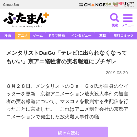
Group Site
検索
メニュー
漫画
アニメ
ゲーム
ドラマ映画
インタビュー
連載
無料コミック
メンタリストDaiGo「テレビに出られなくなって
もいい」京アニ犠牲者の実名報道にブチギレ
2019.08.29
８月２８日、メンタリストのＤａｉＧｏ氏が自身のツイ
ッターを更新。京都アニメーション放火殺人事件の被害
者の実名報道について、マスコミを批判する生配信を行
ったことに言及した。 これはアニメ制作会社の京都ア
ニメーションで発生した放火殺人事件の犠…
続きを読む