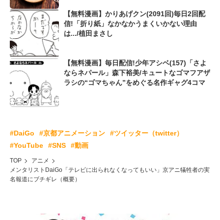
【無料漫画】かりあげクン(2091回)毎日2回配
信!「折り紙」なかなかうまくいかない理由
は.../植田まさし
【無料漫画】毎日配信!少年アシベ(157)「さよ
ならネパール」森下裕美/キュートなゴマフアザ
ラシの“ゴマちゃん”をめぐる名作ギャグ4コマ
#DaiGo
#京都アニメーション
#ツイッター（twitter）
#YouTube
#SNS
#動画
TOP
アニメ
メンタリストDaiGo「テレビに出られなくなってもいい」京アニ犠牲者の実
名報道にブチギレ（概要）