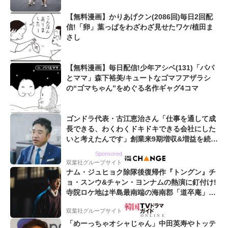
【無料漫画】かりあげクン(2086回)毎日2回配
信!「卵」葉っぱをわざわざ見せたワケ/植田ま
さし
【無料漫画】毎日配信!少年アシベ(131)「パパ
とママ」森下裕美/キュートなゴマフアザラシ
の“ゴマちゃん”をめぐる名作ギャグ4コマ
ゴンドラ代表・古江恵治さん「仕事を通して成
長できる、わくわくドキドキできる会社にした
いと考えたんです」創業来9期増収&増益を続け
るWebマーケティング会社のアイデンティティ
Sponsored
双葉社グループサイト
ナム・ジュヒョク除隊後復帰作『トングン』チ
ョ・スンウ&チャン・ヨンナムの熱演に釘付け!
寺院ロケ地は半島最南端の海南郡「道卒庵」
【韓ドラから始める韓国旅行】
双葉社グループサイト
「めーっちゃオシャじゃん」中田英寿やトッテ