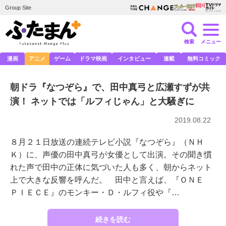
Group Site
検索
メニュー
漫画
アニメ
ゲーム
ドラマ映画
インタビュー
連載
無料コミック
朝ドラ『なつぞら』で、田中真弓と広瀬すずが共
演！ ネットでは「ルフィじゃん」と大騒ぎに
2019.08.22
８月２１日放送の連続テレビ小説『なつぞら』（ＮＨ
Ｋ）に、声優の田中真弓が女優として出演。その聞き慣
れた声で田中の正体に気づいた人も多く、朝からネット
上で大きな反響を呼んだ。 田中と言えば、『ＯＮＥ
ＰＩＥＣＥ』のモンキー・Ｄ・ルフィ役や『…
続きを読む