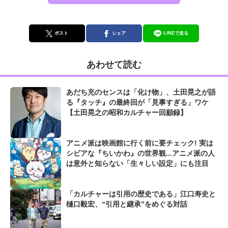
ポスト
シェア
LINEで送る
あわせて読む
あだち充のセンスは「化け物」、土田晃之が語
る『タッチ』の最終回が「見事すぎる」ワケ
【土田晃之の昭和カルチャー回顧録】
アニメ派は映画館に行く前に要チェック! 実は
シビアな『ちいかわ』の世界観...アニメ派の人
は意外と知らない「生々しい設定」にも注目
「カルチャーは引用の歴史である」江口寿史と
樋口毅宏、“引用と継承”をめぐる対話