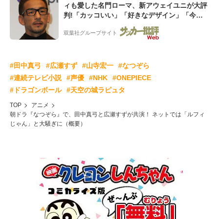
ィも愛した名門ローマ、新アウェイユニが大評
判!「カッコいい」「好きなデザイン」「今年
は2nd買おうかな」
双葉社グループサイト
#田中真弓
#広瀬すず
#山寺宏一
#なつぞら
#連続テレビ小説
#声優
#NHK
#ONEPIECE
#ドラゴンボール
#天空の城ラピュタ
TOP
アニメ
朝ドラ『なつぞら』で、田中真弓と広瀬すずが共演！ ネットでは「ルフィ
じゃん」と大騒ぎに（概要）