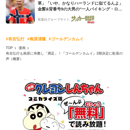
草」「いや、かなりハーランドに似てるんよ」
金髪&背番号9の大男の“一人バイキング・ロ
ー”映像が話題!「元気をもらった」
双葉社グループサイト
#有吉弘行
#南原清隆
#ゴールデンカムイ
TOP
漫画
有吉弘行も南原に布教し「満足」！『ゴールデンカムイ』3期決定に歓喜の
声（概要）