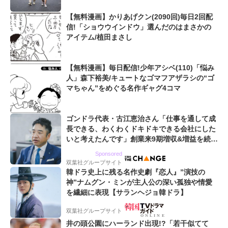
【無料漫画】かりあげクン(2090回)毎日2回配
信!「ショウウインドウ」選んだのはまさかの
アイテム/植田まさし
【無料漫画】毎日配信!少年アシベ(110)「悩み
人」森下裕美/キュートなゴマフアザラシの“ゴ
マちゃん”をめぐる名作ギャグ4コマ
ゴンドラ代表・古江恵治さん「仕事を通して成
長できる、わくわくドキドキできる会社にした
いと考えたんです」創業来9期増収&増益を続け
るWebマーケティング会社のアイデンティティ
Sponsored
双葉社グループサイト
韓ドラ史上に残る名作史劇『恋人』”演技の
神”ナムグン・ミンが主人公の深い孤独や情愛
を繊細に表現【サランヘジョ韓ドラ】
双葉社グループサイト
井の頭公園にハーランド出現!?「若干似てて