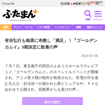
Group Site
検索
メニュー
漫画
アニメ
ゲーム
ドラマ映画
インタビュー
連載
無料コミック
有吉弘行も南原に布教し「満足」！『ゴールデン
カムイ』3期決定に歓喜の声
2019.07.08
７月７日。東京都千代田区のよみうりホールでテレビア
ニメ『ゴールデンカムイ』のスペシャルイベントが開催
され、アニメ第３期の制作が発表された。吹雪の中を進
む主人公・杉元佐一が描かれた新ビジュアルや、ＰＶも
あわせて公開され、芸能界からも喜びの声…
続きを読む