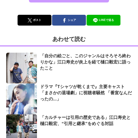
ポスト
シェア
LINEで送る
あわせて読む
「自分の絵ごと、このジャンルはそろそろ終わ
りかな」江口寿史が炎上を経て樋口毅宏に語っ
たこと
ドラマ『Tシャツが乾くまで』主要キャスト
「まさかの退場劇」に視聴者騒然 「番宣なんだ
ったの...」
「カルチャーは引用の歴史である」江口寿史と
樋口毅宏、“引用と継承”をめぐる対話