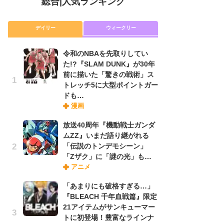
総合
|
人気ランキング
デイリー
ウィークリー
令和のNBAを先取りしてい
放
た!?『SLAM DUNK』が30年
ム
前に描いた「驚きの戦術」ス
「
トレッチ5に大型ポイントガー
「
ドも…
漫画
木
放送40周年『機動戦士ガンダ
シ
ムZZ』いまだ語り継がれる
「
「伝説のトンデモシーン」
ル
「Zザク」に「謎の光」も…
ム
アニメ
さ
ス
「あまりにも破格すぎる…」
『BLEACH 千年血戦篇』限定
21アイテムがサンキューマー
舞
トに初登場！豊富なラインナ
編