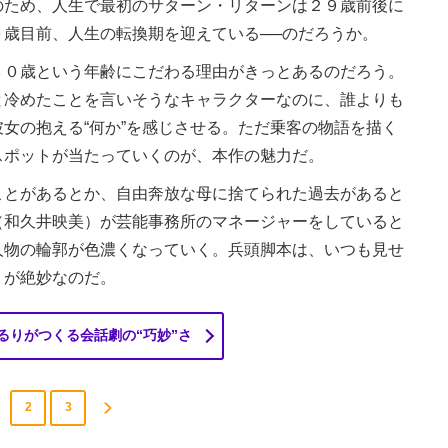
のため、人生で最初のサターン・リターンは２９歳前後に
歳目前、人生の転換期を迎えている──のだろうか。
０歳という年齢にこだわる理由がきっとあるのだろう。
と冷めたことを言いそうなキャラクターなのに、誰よりも
女の抱える“何か”を感じさせる。ただ乗客の物語を描く
スポットが当たっていくのが、本作の魅力だ。
とがあるとか、自由奔放な母に捨てられた過去があると
（和久井映美）が芸能事務所のマネージャーをしていると
人物の輪郭が色濃くなっていく。兵頭脚本は、いつも見せ
）が絶妙なのだ。
るりがつくる会話劇の“巧妙”さ
2
3