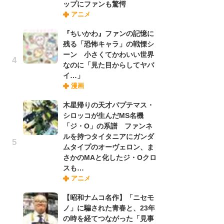
ップにファンも驚愕
禁
アニメ
「
連
『ちいかわ』ファンの記憶に
残る「恐怖キャラ」の戦慄シ
ーン 小さくてかわいい世界
【
なのに「見た目からしてヤバ
ー
イ…」
完
漫画
ー
木星帰りの天才パプテマス・
シロッコが生んだMS名機
ナ
「ジ・O」の系譜 ファンネ
リ
ルを持つタイタニアにガンダ
イ
ムタイプのオーヴェロン、ま
味
さかのMAと化したジ・Oクロ
フ
スも…
ち
アニメ
【昭和ナムコ名作】「ニセモ
『
ノ」に騙された青春と、23年
に
の時を経てつながった「見事
が