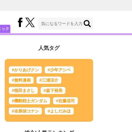
ミック
人気タグ
#かりあげクン
#少年アシベ
#無料漫画
#三浦涼介
#植田まさし
#森下裕美
#機動戦士ガンダム
#佐藤流司
#名探偵コナン
#よしだみほ