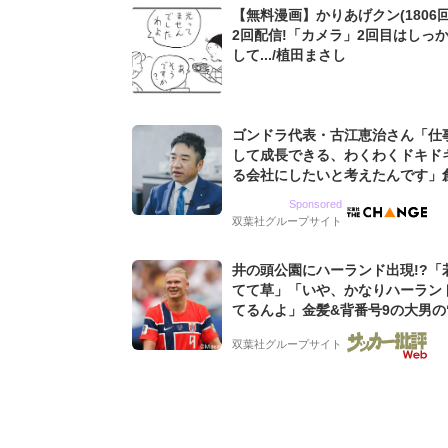
【無料漫画】かりあげクン(1806回
2回配信!「カメラ」2回目はしっ
して.../植田まさし
ゴンドラ代表・古江恵治さん「仕
して成長できる、わくわくドキド
る会社にしたいと考えたんです」
9期増収&増益を続けるWebマー
Sponsored
グ会社のアイデンティティ
双葉社グループサイト
井の頭公園にハーランド出現!?「
てて草」「いや、かなりハーラン
てるんよ」金髪&背番号9の大男の
バイキング・ロー”映像が話題!「
双葉社グループサイト
もらった」