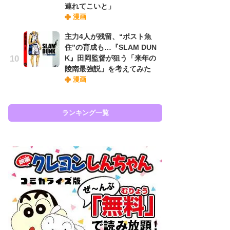
『
連れてこいと」
に
漫画
も
主力4人が残留、“ポスト魚
を
住”の育成も…『SLAM DUN
役
K』田岡監督が狙う「来年の
陵南最強説」を考えてみた
漫画
ラン
ランキング一覧