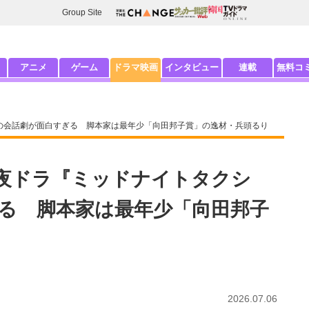
Group Site
アニメ
ゲーム
ドラマ映画
インタビュー
連載
無料コ
』の会話劇が面白すぎる 脚本家は最年少「向田邦子賞」の逸材・兵頭るり
K夜ドラ『ミッドナイトタクシ
る 脚本家は最年少「向田邦子
2026.07.06