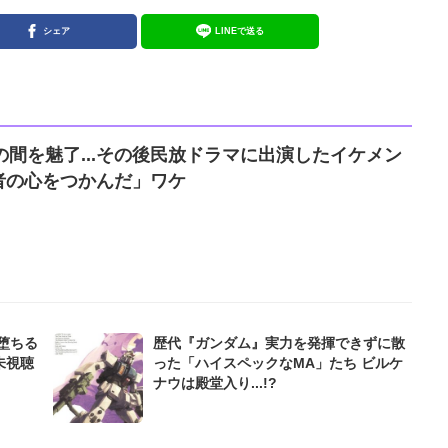
シェア
LINEで送る
の間を魅了...その後民放ドラマに出演したイケメン
者の心をつかんだ」ワケ
に堕ちる
歴代『ガンダム』実力を発揮できずに散
未視聴
った「ハイスペックなMA」たち ビルケ
ナウは殿堂入り...!?