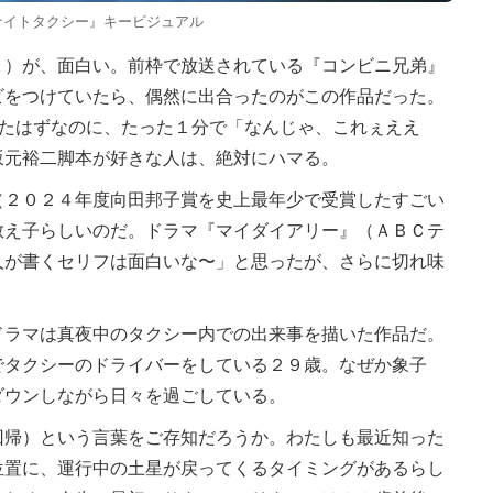
ナイトタクシー』キービジュアル
）が、面白い。前枠で放送されている『コンビニ兄弟』
ビをつけていたら、偶然に出合ったのがこの作品だった。
めたはずなのに、たった１分で「なんじゃ、これぇええ
坂元裕二脚本が好きな人は、絶対にハマる。
２０２４年度向田邦子賞を史上最年少で受賞したすごい
教え子らしいのだ。ドラマ『マイダイアリー』（ＡＢＣテ
人が書くセリフは面白いな〜」と思ったが、さらに切れ味
ラマは真夜中のタクシー内での出来事を描いた作品だ。
でタクシーのドライバーをしている２９歳。なぜか象子
ダウンしながら日々を過ごしている。
帰）という言葉をご存知だろうか。わたしも最近知った
位置に、運行中の土星が戻ってくるタイミングがあるらし