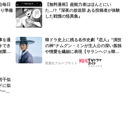
)毎日
【無料漫画】超能力者はほんとにい
かり準備
た...!?『深夜の放送部 ある投稿者が体験
した戦慄の怪異集』
事を通
韓ドラ史上に残る名作史劇『恋人』”演技
キでき
の神”ナムグン・ミンが主人公の深い孤独
創業来
や情愛を繊細に表現【サランヘジョ韓ド
ケティン
ラ】
双葉社グループサイト
若干似
ドに似
“一人
元気を