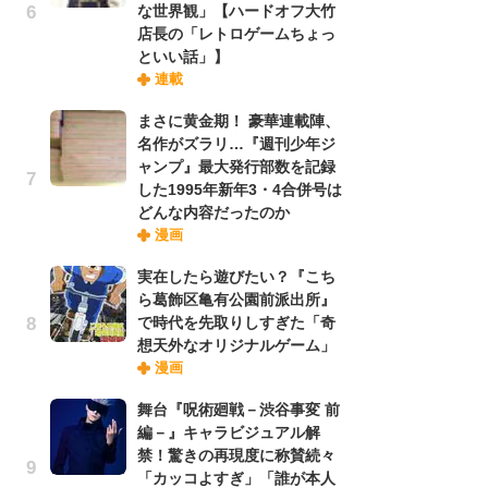
な世界観」【ハードオフ大竹
実
店長の「レトロゲームちょっ
といい話」】
劇
連載
け
まさに黄金期！ 豪華連載陣、
「
名作がズラリ…『週刊少年ジ
れ
ャンプ』最大発行部数を記録
した1995年新年3・4合併号は
令
どんな内容だったのか
た!
漫画
前
実在したら遊びたい？『こち
ト
ら葛飾区亀有公園前派出所』
ド
で時代を先取りしすぎた「奇
想天外なオリジナルゲーム」
「
漫画
決
舞台『呪術廻戦－渋谷事変 前
場
編－』キャラビジュアル解
別
禁！驚きの再現度に称賛続々
「カッコよすぎ」「誰が本人