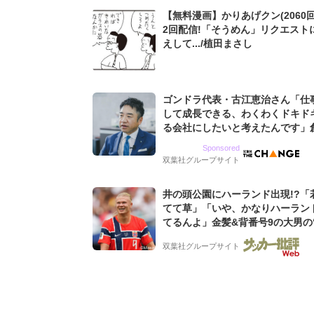
【無料漫画】かりあげクン(2060回
2回配信!「そうめん」リクエスト
えして.../植田まさし
ゴンドラ代表・古江恵治さん「仕
して成長できる、わくわくドキド
る会社にしたいと考えたんです」
9期増収&増益を続けるWebマー
Sponsored
グ会社のアイデンティティ
双葉社グループサイト
井の頭公園にハーランド出現!?「
てて草」「いや、かなりハーラン
てるんよ」金髪&背番号9の大男の
バイキング・ロー”映像が話題!「
双葉社グループサイト
もらった」