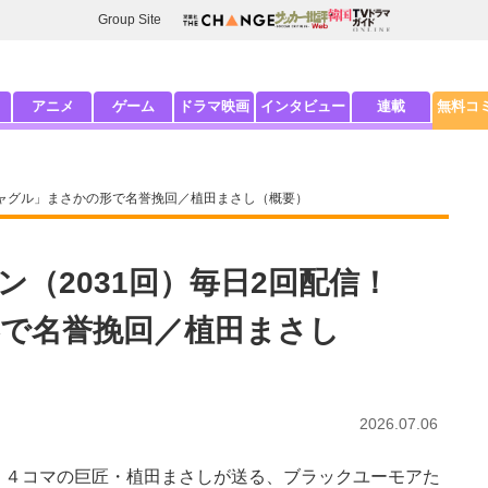
Group Site
アニメ
ゲーム
ドラマ映画
インタビュー
連載
無料コ
ジャグル」まさかの形で名誉挽回／植田まさし（概要）
（2031回）毎日2回配信！
で名誉挽回／植田まさし
2026.07.06
４コマの巨匠・植田まさしが送る、ブラックユーモアた