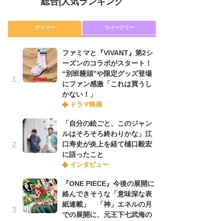
総合
|
人気ランキング
デイリー
ウィークリー
ファミマと『VIVANT』第2シ
放
ーズンのコラボがスタート！
ム
“別班饅頭”や限定グッズ登場
「
にファン感激「これは買うし
「
かない！」
ドラマ映画
木
「自分の絵ごと、このジャン
シ
ルはそろそろ終わりかな」江
「
口寿史が炎上を経て樋口毅宏
ル
に語ったこと
ム
インタビュー
さ
ス
『ONE PIECE』今後の展開に
絡んできそうな「意味深な表
紙連載」 「神」エネルの月
舞
での展開に、元王下七武海の
編