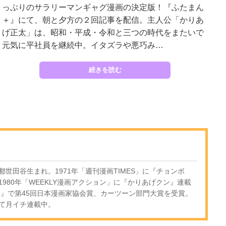
っぷりのサラリーマンギャグ漫画の決定版！『ふたまん
＋』にて、朝と夕方の２回記事を配信。主人公「かりあ
げ正太」は、昭和・平成・令和と三つの時代をまたいで
元気に平社員を継続中。イタズラや悪巧み…
続きを読む
京都世田谷生まれ。1971年「週刊漫画TIMES」に『チョンボ
980年「WEEKLY漫画アクション」に『かりあげクン』連載
ン』で第45回日本漫画家協会賞、カーツーン部門大賞を受賞。
て月イチ連載中。