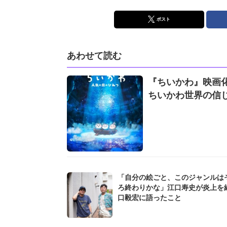
ポスト
あわせて読む
『ちいかわ』映画化
ちいかわ世界の信
「自分の絵ごと、このジャンルは
ろ終わりかな」江口寿史が炎上を
口毅宏に語ったこと