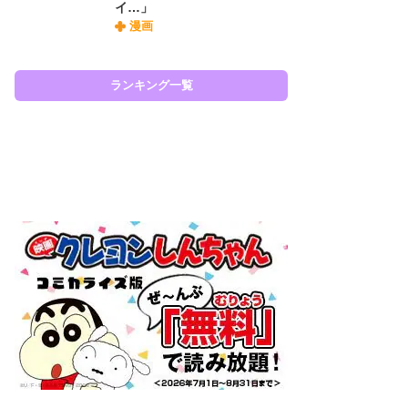
イ…」
『O
漫画
絡
紙
で
謎
ランキング一覧
ラン