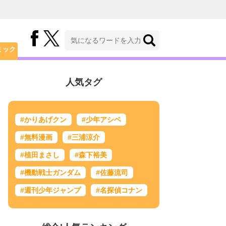
ミック
人気タグ
#かりあげクン
#少年アシベ
#無料漫画
#三浦涼介
#植田まさし
#森下裕美
#機動戦士ガンダム
#佐藤流司
#週刊少年ジャンプ
#名探偵コナン