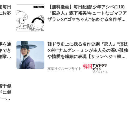
)毎日
【無料漫画】毎日配信!少年アシベ(110)
にお応
「悩み人」森下裕美/キュートなゴマフア
ザラシの“ゴマちゃん”をめぐる名作ギャ
グ4コマ
事を通
韓ドラ史上に残る名作史劇『恋人』”演技
キでき
の神”ナムグン・ミンが主人公の深い孤独
創業来
や情愛を繊細に表現【サランヘジョ韓ド
ケティン
ラ】
双葉社グループサイト
若干似
ドに似
“一人
元気を