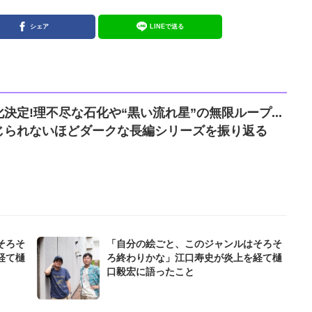
シェア
LINEで送る
決定!理不尽な石化や“黒い流れ星”の無限ループ...
じられないほどダークな長編シリーズを振り返る
そろそ
「自分の絵ごと、このジャンルはそろそ
経て樋
ろ終わりかな」江口寿史が炎上を経て樋
口毅宏に語ったこと