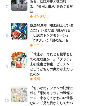
ある」江口寿史と樋口毅
れ
宏、“引用と継承”をめぐる対
話
インタビュー
令
た!
放送40周年『機動戦士ガンダ
前
ムZZ』いまだ語り継がれる
ト
「伝説のトンデモシーン」
ド
「Zザク」に「謎の光」も…
アニメ
「
「球速か、それとも投手とし
決
ての完成度か…」『タッチ』
場
上杉達也と和也、ピッチャー
別
としてどちらの実力が上だっ
たのか
漫画
『
に
『ちいかわ』ファンの記憶に
が
残る「恐怖キャラ」の戦慄シ
実
ーン 小さくてかわいい世界
なのに「見た目からしてヤバ