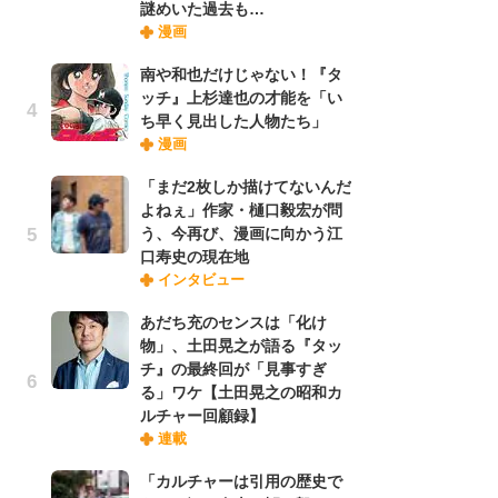
謎めいた過去も…
禁
漫画
「
連
南や和也だけじゃない！『タ
ッチ』上杉達也の才能を「い
ち早く見出した人物たち」
【
漫画
ー
完
「まだ2枚しか描けてないんだ
ー
よねぇ」作家・樋口毅宏が問
う、今再び、漫画に向かう江
口寿史の現在地
ナ
インタビュー
リ
イ
あだち充のセンスは「化け
味
物」、土田晃之が語る『タッ
フ
チ』の最終回が「見事すぎ
ち
る」ワケ【土田晃之の昭和カ
ルチャー回顧録】
連載
劇
け
「カルチャーは引用の歴史で
「