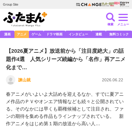
Group Site
検索
メニュー
漫画
アニメ
ゲーム
ドラマ映画
インタビュー
連載
無料コミック
【2026夏アニメ】放送前から「注目度絶大」の話
題作4選 人気シリーズ続編から「名作」再アニメ
化まで…
諫山就
2026.06.22
春アニメがいよいよ大詰めを迎えるなか、すでに夏アニ
メ作品のＰＶやオンエア情報なども続々と公開されてい
る。そのなかには早くも覇権候補として注目され、ファ
ンの期待を集める作品もラインナップされている。 新
作アニメをはじめ第１期の放送から高い人…