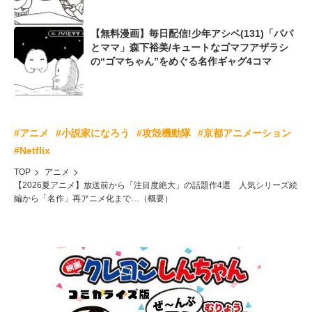
【無料漫画】毎日配信!少年アシベ(131)「パパ
とママ」森下裕美/キュートなゴマフアザラシ
の“ゴマちゃん”をめぐる名作ギャグ4コマ
#アニメ
#小説家になろう
#攻殻機動隊
#京都アニメーション
#Netflix
TOP
アニメ
【2026夏アニメ】放送前から「注目度絶大」の話題作4選 人気シリーズ続
編から「名作」再アニメ化まで…（概要）