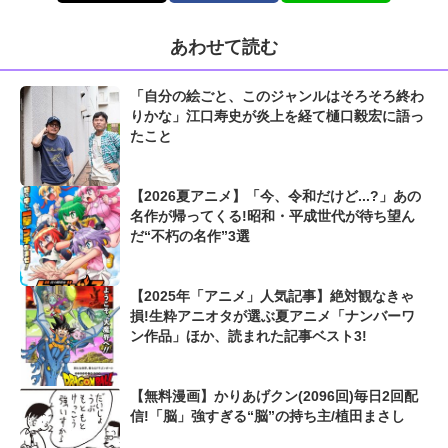
あわせて読む
「自分の絵ごと、このジャンルはそろそろ終わ
りかな」江口寿史が炎上を経て樋口毅宏に語っ
たこと
【2026夏アニメ】「今、令和だけど...?」あの
名作が帰ってくる!昭和・平成世代が待ち望ん
だ“不朽の名作”3選
【2025年「アニメ」人気記事】絶対観なきゃ
損!生粋アニオタが選ぶ夏アニメ「ナンバーワ
ン作品」ほか、読まれた記事ベスト3!
【無料漫画】かりあげクン(2096回)毎日2回配
信!「脳」強すぎる“脳”の持ち主/植田まさし