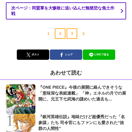
次ページ：同盟軍を大惨敗に追い込んだ無慈悲な焦土作
戦
1
2
3
ポスト
シェア
LINEで送る
あわせて読む
『ONE PIECE』今後の展開に絡んできそうな
「意味深な表紙連載」 「神」エネルの月での展
開に、元王下七武海の謎めいた過去も...
『銀河英雄伝説』地味だけど超優秀だった「名
参謀」たち 司令官にもファンにも愛された“抜
群の人間性”