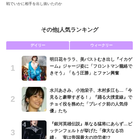
戦でいかに相手を出し抜いたのか
その他
|
人気ランキング
デイリー
ウィークリー
明日花キララ、美バストむき出し『イカゲ
ーム』ジャージ姿に「フロントマン籠絡で
きそう」「もう圧勝」とファン興奮
水川あさみ、小池栄子、木村多江も…「今
見ると豪華すぎる！」『踊る大捜査線』で
チョイ役を務めた「ブレイク前の人気俳
優」たち
『銀河英雄伝説』単なる猛将にあらず…ビ
ッテンフェルトが挙げた「偉大なる功
績」 実は帝国最大の功労者!?