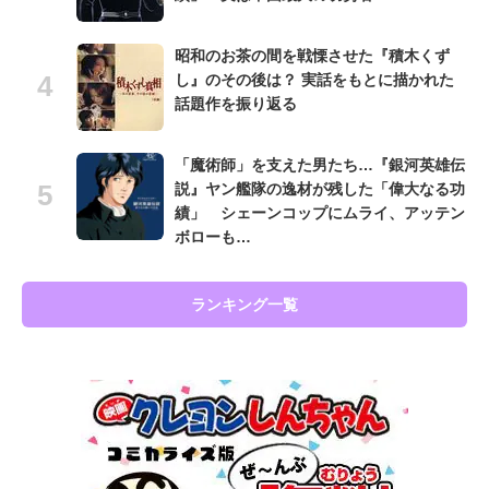
昭和のお茶の間を戦慄させた『積木くず
し』のその後は？ 実話をもとに描かれた
話題作を振り返る
「魔術師」を支えた男たち…『銀河英雄伝
説』ヤン艦隊の逸材が残した「偉大なる功
績」 シェーンコップにムライ、アッテン
ボローも…
ランキング一覧