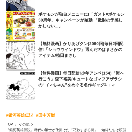
ポケモンが独自メニューに!「ガスト×ポケモン
30周年」キャンペーンが始動 「散財の予感し
かしない...」
【無料漫画】かりあげクン(2090回)毎日2回配
信!「ショウウインドウ」選んだのはまさかの
アイテム/植田まさし
【無料漫画】毎日配信!少年アシベ(154)「海へ
行こう」森下裕美/キュートなゴマフアザラシ
の“ゴマちゃん”をめぐる名作ギャグ4コマ
#銀河英雄伝説
#田中芳樹
TOP
その他
『銀河英雄伝説』稀代の策士が仕掛けた「巧妙すぎる罠」 知将たちは頭脳