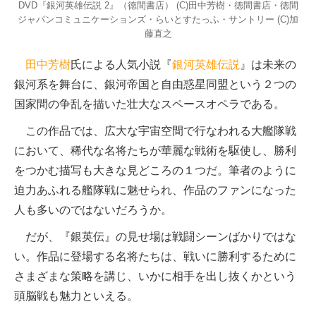
DVD『銀河英雄伝説 2』（徳間書店） (C)田中芳樹・徳間書店・徳間
ジャパンコミュニケーションズ・らいとすたっふ・サントリー (C)加
藤直之
田中芳樹
氏による人気小説『
銀河英雄伝説
』は未来の
銀河系を舞台に、銀河帝国と自由惑星同盟という２つの
国家間の争乱を描いた壮大なスペースオペラである。
この作品では、広大な宇宙空間で行なわれる大艦隊戦
において、稀代な名将たちが華麗な戦術を駆使し、勝利
をつかむ描写も大きな見どころの１つだ。筆者のように
迫力あふれる艦隊戦に魅せられ、作品のファンになった
人も多いのではないだろうか。
だが、『銀英伝』の見せ場は戦闘シーンばかりではな
い。作品に登場する名将たちは、戦いに勝利するために
さまざまな策略を講じ、いかに相手を出し抜くかという
頭脳戦も魅力といえる。