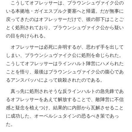
こうしてオフレッサーは、ブラウンシュヴァイク公の
いる本拠地・ガイエスブルク要塞へと帰還。だが無事に
戻ってきたのはオフレッサーだけで、彼の部下はことご
とく処刑されており、ブラウンシュヴァイク公から疑い
の目を向けられる。
オフレッサーは必死に弁明するが、思わず手を出して
しまい、ブラウンシュヴァイク公に処刑を命じられた。
こうしてオフレッサーはラインハルト陣営にハメられた
ことを悟り、最後はブラウンシュヴァイク公の腹心であ
るアンスバッハによって銃殺されたのである。
真っ先に処刑されそうな反ラインハルトの急先鋒であ
るオフレッサーをあえて解放することで、敵陣営に不信
感と疑念を植えつけ、結果的に内部から瓦解させること
に成功した、オーベルシュタインの恐るべき策であっ
た。