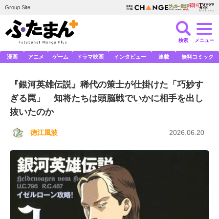
Group Site
検索
メニュー
漫画
アニメ
ゲーム
ドラマ映画
インタビュー
連載
無料コミック
『銀河英雄伝説』稀代の策士が仕掛けた「巧妙す
ぎる罠」 知将たちは頭脳戦でいかに相手を出し
抜いたのか
徳江風波
2026.06.20