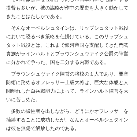
提督も多いが、彼の謀略が作中の歴史を大きく動かして
きたことはたしかである。
そんなオーベルシュタインは、リップシュタット戦役
において恐るべき策略を仕掛けている。このリップシュ
タット戦役とは、これまで銀河帝国を支配してきた門閥
貴族がラインハルトとブラウンシュヴァイク公爵の陣営
に分かれて争った、国を二分する内戦である。
ブラウンシュヴァイク陣営の将校の１人であり、要塞
防衛に務めるオフレッサー上級大将は、巨大な体躯と人
間離れした白兵戦能力によって、ラインハルト陣営を大
いに苦しめた。
多数の犠牲者を出しながら、どうにかオフレッサーを
捕縛することに成功したが、なんとオーベルシュタイン
は彼を無傷で解放したのである。