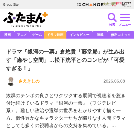
Group Site
検索
メニュー
漫画
アニメ
ゲーム
ドラマ映画
インタビュー
連載
無料コミック
ドラマ『銀河の一票』倉悠貴「藤堂昴」が生み出
す「癒やし空間」…松下洸平とのコンビが「可愛
すぎる！」
さえきしの
2026.06.08
抜群のテンポの良さとワクワクする展開で視聴者を惹き
付け続けているドラマ『銀河の一票』（フジテレビ
系）。難しい政治や選挙の世界をわかりやすく描く一
方、個性豊かなキャラクターたちが織りなす人間ドラマ
としても多くの視聴者からの支持を集めている。…