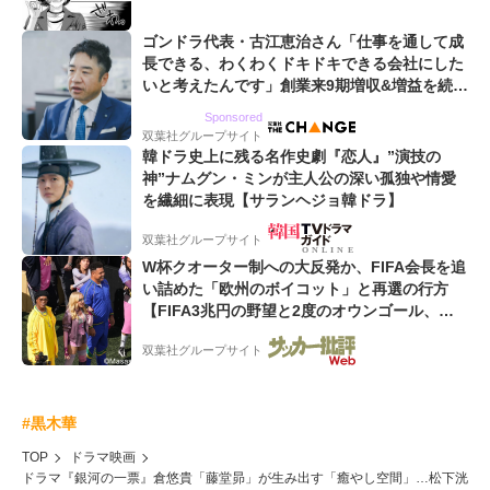
ゴンドラ代表・古江恵治さん「仕事を通して成
長できる、わくわくドキドキできる会社にした
いと考えたんです」創業来9期増収&増益を続け
るWebマーケティング会社のアイデンティティ
Sponsored
双葉社グループサイト
韓ドラ史上に残る名作史劇『恋人』”演技の
神”ナムグン・ミンが主人公の深い孤独や情愛
を繊細に表現【サランヘジョ韓ドラ】
双葉社グループサイト
W杯クオーター制への大反発か、FIFA会長を追
い詰めた「欧州のボイコット」と再選の行方
【FIFA3兆円の野望と2度のオウンゴール、来
年3月の会長選】(3)
双葉社グループサイト
#黒木華
TOP
ドラマ映画
ドラマ『銀河の一票』倉悠貴「藤堂昴」が生み出す「癒やし空間」…松下洸