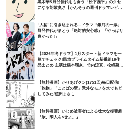
黒木華&野呂佳代をも食う「松下洸平」のクセ
になる胡散臭さ【かんそうの週刊ドラマレビュ
ー】
“人柄”に引き込まれる...ドラマ『銀河の一票』
野呂佳代がまとう「絶対的安心感」 「やっぱり
良かった!」
【2026年冬ドラマ】1月スタート新ドラマを一
覧でチェック!民放プライムタイム新番組16作
品まとめ 主演は橋本環奈、竹内涼真、松嶋菜々
子、鈴木亮平と超豪華!
【無料漫画】かりあげクン(1751回)毎日配信!
「乾物」「ことばの壁」意外なモノを水でもど
してみた/植田まさし
【無料漫画】いじめ被害者による壮大な復讐劇
『汝、隣人を×せよ。』