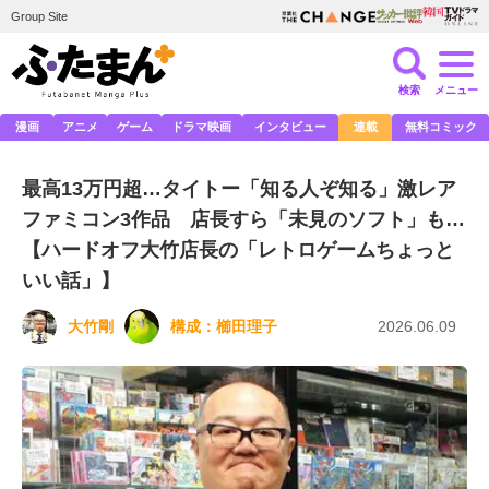
Group Site
検索
メニュー
漫画
アニメ
ゲーム
ドラマ映画
インタビュー
連載
無料コミック
最高13万円超…タイトー「知る人ぞ知る」激レア
ファミコン3作品 店長すら「未見のソフト」も…
【ハードオフ大竹店長の「レトロゲームちょっと
いい話」】
大竹剛
構成：
櫛田理子
2026.06.09