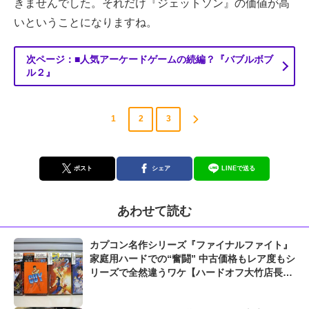
きませんでした。それだけ『ジェットソン』の価値が高
いということになりますね。
次ページ：■人気アーケードゲームの続編？『バブルボブ
ル２』
1
2
3
ポスト
シェア
LINEで送る
あわせて読む
カプコン名作シリーズ『ファイナルファイト』
家庭用ハードでの“奮闘” 中古価格もレア度もシ
リーズで全然違うワケ【ハードオフ大竹店長の
「レトロゲームちょっといい話」】