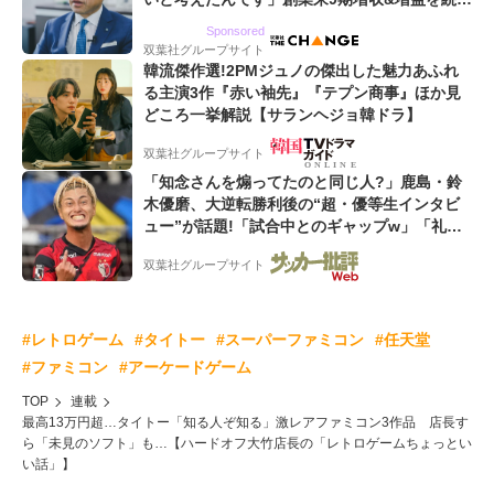
るWebマーケティング会社のアイデンティティ
Sponsored
双葉社グループサイト
韓流傑作選!2PMジュノの傑出した魅力あふれ
る主演3作『赤い袖先』『テプン商事』ほか見
どころ一挙解説【サランヘジョ韓ドラ】
双葉社グループサイト
「知念さんを煽ってたのと同じ人?」鹿島・鈴
木優磨、大逆転勝利後の“超・優等生インタビ
ュー”が話題!「試合中とのギャップw」「礼儀
正しいイケメンやな」
双葉社グループサイト
#レトロゲーム
#タイトー
#スーパーファミコン
#任天堂
#ファミコン
#アーケードゲーム
TOP
連載
最高13万円超…タイトー「知る人ぞ知る」激レアファミコン3作品 店長す
ら「未見のソフト」も…【ハードオフ大竹店長の「レトロゲームちょっとい
い話」】