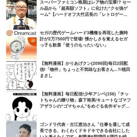
スーパーファミコン晩期はレア物の宝庫!? セー
ル品から「超高額ソフト」に化けた“クセ強ゲ
ーム”【ハードオフ大竹店長の「レトロゲーム
ちょっといい話」】
セガの歴代ゲームハード3機種を再現した腕時
計が2万7500円で登場! 懐かしさを覚えるセガ
っ子も歓喜「使うのもったいない」
【無料漫画】かりあげクン(2098回)毎日2回配
信!「物件」ちょっと不気味なお客さん...?/植田
まさし
【無料漫画】毎日配信!少年アシベ(156)「チッ
トちゃんの贈り物」森下裕美/キュートなゴマフ
アザラシの“ゴマちゃん”をめぐる名作ギャグ4
コマ
ゴンドラ代表・古江恵治さん「仕事を通して成
長できる、わくわくドキドキできる会社にした
いと考えたんです」創業来9期増収&増益を続け