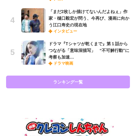
「まだ2枚しか描けてないんだよねぇ」作
家・樋口毅宏が問う、今再び、漫画に向か
う江口寿史の現在地
インタビュー
ドラマ『Tシャツが乾くまで』第１話から
つながる「意味深描写」 “不可解行動”に
考察も加速…
ドラマ映画
ランキング一覧