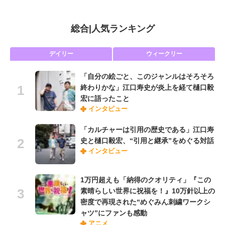
総合
|
人気ランキング
デイリー
ウィークリー
「自分の絵ごと、このジャンルはそろそろ
終わりかな」江口寿史が炎上を経て樋口毅
宏に語ったこと
インタビュー
「カルチャーは引用の歴史である」江口寿
史と樋口毅宏、“引用と継承”をめぐる対話
インタビュー
1万円超えも「納得のクオリティ」『この
素晴らしい世界に祝福を！』10万針以上の
密度で再現された“めぐみん刺繍ワークシ
ャツ”にファンも感動
アニメ