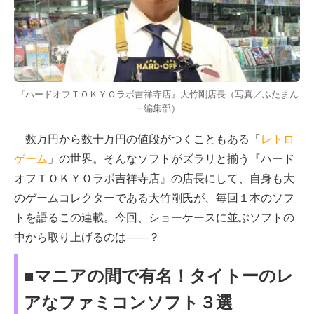
『ハードオフＴＯＫＹＯラボ吉祥寺店』大竹剛店長（写真／ふたまん
＋編集部）
数万円から数十万円の値段がつくこともある「
レトロ
ゲーム
」の世界。そんなソフトがズラリと揃う『ハード
オフＴＯＫＹＯラボ吉祥寺店』の店長にして、自身も大
のゲームコレクターである大竹剛氏が、毎回１本のソフ
トを語るこの連載。今回、ショーケースに並ぶソフトの
中から取り上げるのは——？
■マニアの間で有名！タイトーのレ
アなファミコンソフト３選