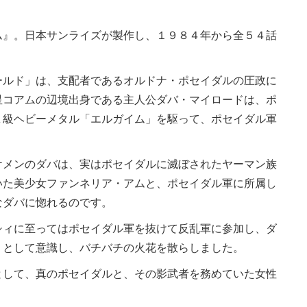
』。日本サンライズが製作し、１９８４年から全５４話
ルド」は、支配者であるオルドナ・ポセイダルの圧政に
星コアムの辺境出身である主人公ダバ・マイロードは、ポ
Ａ級ヘビーメタル「エルガイム」を駆って、ポセイダル軍
メンのダバは、実はポセイダルに滅ぼされたヤーマン族
いた美少女ファンネリア・アムと、ポセイダル軍に所属し
なダバに惚れるのです。
ィに至ってはポセイダル軍を抜けて反乱軍に参加し、ダ
」として意識し、バチバチの火花を散らしました。
して、真のポセイダルと、その影武者を務めていた女性
。