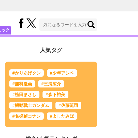
ミック
人気タグ
#かりあげクン
#少年アシベ
#無料漫画
#三浦涼介
#植田まさし
#森下裕美
#機動戦士ガンダム
#佐藤流司
#名探偵コナン
#よしだみほ