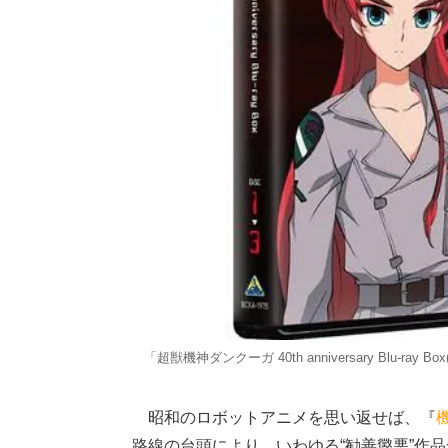
「超獣機神ダンクーガ 40th anniversary Blu-
昭和のロボットアニメを思い返せば、『
路線の台頭により、いわゆる“勧善懲悪”作