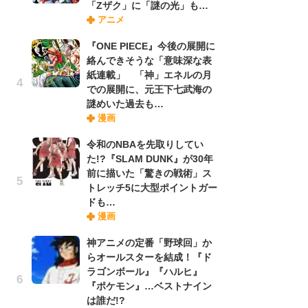
「Zザク」に「謎の光」も…
禁
アニメ
「
連
『ONE PIECE』今後の展開に
絡んできそうな「意味深な表
紙連載」 「神」エネルの月
【
での展開に、元王下七武海の
ー
謎めいた過去も…
完
漫画
ー
令和のNBAを先取りしてい
た!?『SLAM DUNK』が30年
ナ
前に描いた「驚きの戦術」ス
リ
トレッチ5に大型ポイントガー
イ
ドも…
味
漫画
フ
ち
神アニメの定番「野球回」か
らオールスターを結成！『ド
ラゴンボール』『ハルヒ』
『
『ポケモン』…ベストナイン
に
は誰だ!?
が