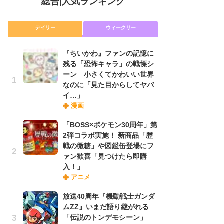
総合
|
人気ランキング
デイリー
ウィークリー
『ちいかわ』ファンの記憶に
放
残る「恐怖キャラ」の戦慄シ
ム
ーン 小さくてかわいい世界
「
なのに「見た目からしてヤバ
「
イ…」
漫画
木
「BOSS×ポケモン30周年」第
シ
2弾コラボ実施！ 新商品「歴
「
戦の微糖」や図鑑缶登場にフ
ル
ァン歓喜「見つけたら即購
ム
入！」
さ
アニメ
ス
放送40周年『機動戦士ガンダ
ムZZ』いまだ語り継がれる
舞
「伝説のトンデモシーン」
編