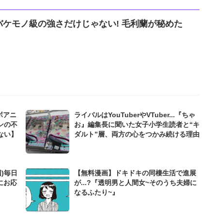
ケモノ級の強さだけじゃない! 毛利蘭が秘めた
」
ボアニ
ライバルはYouTuberやVTuber...『ちゃ
ンの不
お』編集長に聞いた女子小学生読者と“キ
ない】
ダルト”層、両方の心をつかみ続ける理由
)毎日
【無料漫画】ドキドキの同棲生活で進展
にお応
が...?『透明男と人間女~そのうち夫婦に
なるふたり~』