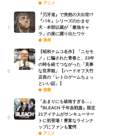
アニメ
実
『刃牙道』で突然の大出世!?
『バキ』シリーズのかませ
劇
犬・本部以蔵が「最強キャ
け
ラ」の座に躍り出たワケ
「
漫画
れ
【昭和ナムコ名作】「ニセモ
ノ」に騙された青春と、23年
令
の時を経てつながった「見事
た!
な世界観」【ハードオフ大竹
前
店長の「レトロゲームちょっ
ト
といい話」】
ド
連載
「あまりにも破格すぎる…」
「
『BLEACH 千年血戦篇』限定
決
21アイテムがサンキューマー
場
トに初登場！豊富なラインナ
別
ップにファンも驚愕
アニメ