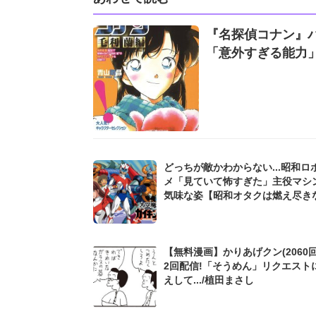
『名探偵コナン』バ
「意外すぎる能力
どっちが敵かわからない...昭和ロ
メ「見ていて怖すぎた」主役マシ
気味な姿【昭和オタクは燃え尽き
【無料漫画】かりあげクン(2060回
2回配信!「そうめん」リクエスト
えして.../植田まさし