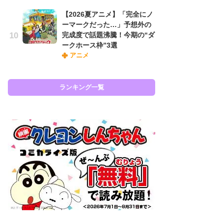
『
【2026夏アニメ】「完全にノ
に
ーマークだった…」予想外の
も
完成度で話題沸騰！今期の“ダ
を
ークホース枠”3選
役
アニメ
ランキング一覧
ラン