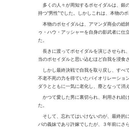
多くの人々が周知するポセイダルは、銀の
持つ“男性”でした。しかしこれは、本物の
本物のポセイダルは、アマンダ商会の総帥
ゥ・ハウ・アッシャーを自身の影武者に仕
た。
長きに渡ってポセイダルを演じさせられ、
当のポセイダルと思い込むほど自我を浸食
しかし最終決戦で自我を取り戻し、すべて
不老不死の力を得ていたバイオリレーショ
ダラとともに一気に老化し、塵となって消
かつて愛した男に裏切られ、利用され続け
た。
そして、忘れてはいけないのが、最終的に
バの義妹であり許嫁でしたが、３年前にさ