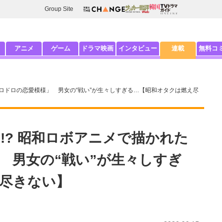
Group Site
アニメ
ゲーム
ドラマ映画
インタビュー
連載
無料コ
ドロドロの恋愛模様」 男女の“戦い”が生々しすぎる…【昭和オタクは燃え尽
!? 昭和ロボアニメで描かれた
 男女の“戦い”が生々しすぎ
尽きない】