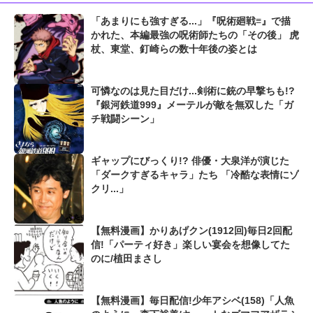
「あまりにも強すぎる...」『呪術廻戦≡』で描
かれた、本編最強の呪術師たちの「その後」 虎
杖、東堂、釘崎らの数十年後の姿とは
可憐なのは見た目だけ...剣術に銃の早撃ちも!?
『銀河鉄道999』メーテルが敵を無双した「ガ
チ戦闘シーン」
ギャップにびっくり!? 俳優・大泉洋が演じた
「ダークすぎるキャラ」たち 「冷酷な表情にゾ
クリ...」
【無料漫画】かりあげクン(1912回)毎日2回配
信!「パーティ好き」楽しい宴会を想像してた
のに/植田まさし
【無料漫画】毎日配信!少年アシベ(158)「人魚