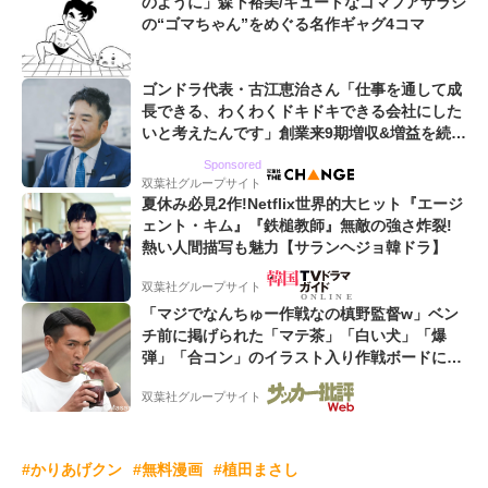
のように」森下裕美/キュートなゴマフアザラシ
の“ゴマちゃん”をめぐる名作ギャグ4コマ
ゴンドラ代表・古江恵治さん「仕事を通して成
長できる、わくわくドキドキできる会社にした
いと考えたんです」創業来9期増収&増益を続け
るWebマーケティング会社のアイデンティティ
Sponsored
双葉社グループサイト
夏休み必見2作!Netflix世界的大ヒット『エージ
ェント・キム』『鉄槌教師』無敵の強さ炸裂!
熱い人間描写も魅力【サランヘジョ韓ドラ】
双葉社グループサイト
「マジでなんちゅー作戦なの槙野監督w」ベン
チ前に掲げられた「マテ茶」「白い犬」「爆
弾」「合コン」のイラスト入り作戦ボードにフ
ァン困惑!「想像よりデカくて吹いた」
双葉社グループサイト
#かりあげクン
#無料漫画
#植田まさし