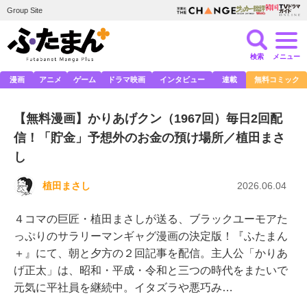
Group Site
検索
メニュー
漫画
アニメ
ゲーム
ドラマ映画
インタビュー
連載
無料コミック
【無料漫画】かりあげクン（1967回）毎日2回配
信！「貯金」予想外のお金の預け場所／植田まさ
し
植田まさし
2026.06.04
４コマの巨匠・植田まさしが送る、ブラックユーモアた
っぷりのサラリーマンギャグ漫画の決定版！『ふたまん
＋』にて、朝と夕方の２回記事を配信。主人公「かりあ
げ正太」は、昭和・平成・令和と三つの時代をまたいで
元気に平社員を継続中。イタズラや悪巧み…