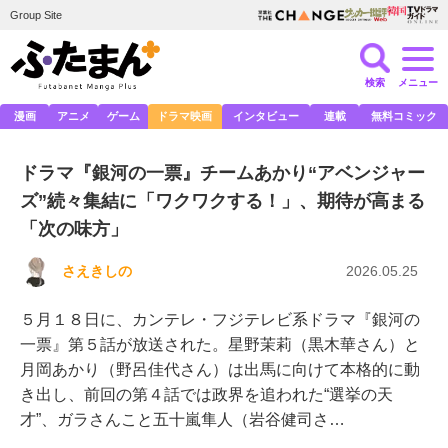
Group Site
検索
メニュー
漫画
アニメ
ゲーム
ドラマ映画
インタビュー
連載
無料コミック
ドラマ『銀河の一票』チームあかり“アベンジャー
ズ”続々集結に「ワクワクする！」、期待が高まる
「次の味方」
さえきしの
2026.05.25
５月１８日に、カンテレ・フジテレビ系ドラマ『銀河の
一票』第５話が放送された。星野茉莉（黒木華さん）と
月岡あかり（野呂佳代さん）は出馬に向けて本格的に動
き出し、前回の第４話では政界を追われた“選挙の天
才”、ガラさんこと五十嵐隼人（岩谷健司さ…