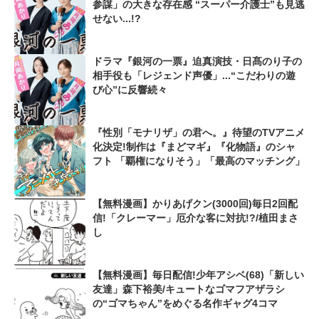
参謀」の大きな存在感 “スーパー介護士”も見逃
せない...!?
ドラマ『銀河の一票』迫真演技・日髙のり子の
相手役も「レジェンド声優」...“こだわりの遊
び心”に反響続々
『性別「モナリザ」の君へ。』待望のTVアニメ
化決定!制作は『まどマギ』『化物語』のシャ
フト 「覇権になりそう」「最高のマッチング」
【無料漫画】かりあげクン(3000回)毎日2回配
信!「クレーマー」厄介な客に対抗!?/植田まさ
し
【無料漫画】毎日配信!少年アシベ(68)「新しい
友達」森下裕美/キュートなゴマフアザラシ
の“ゴマちゃん”をめぐる名作ギャグ4コマ