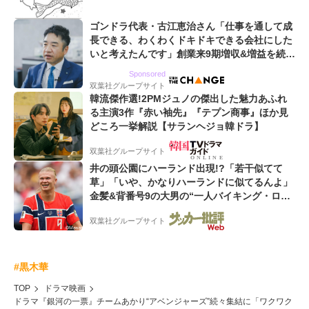
ゴンドラ代表・古江恵治さん「仕事を通して成
長できる、わくわくドキドキできる会社にした
いと考えたんです」創業来9期増収&増益を続け
るWebマーケティング会社のアイデンティティ
Sponsored
双葉社グループサイト
韓流傑作選!2PMジュノの傑出した魅力あふれ
る主演3作『赤い袖先』『テプン商事』ほか見
どころ一挙解説【サランヘジョ韓ドラ】
双葉社グループサイト
井の頭公園にハーランド出現!?「若干似てて
草」「いや、かなりハーランドに似てるんよ」
金髪&背番号9の大男の“一人バイキング・ロ
ー”映像が話題!「元気をもらった」
双葉社グループサイト
#黒木華
TOP
ドラマ映画
ドラマ『銀河の一票』チームあかり“アベンジャーズ”続々集結に「ワクワク