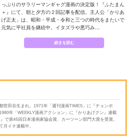
っぷりのサラリーマンギャグ漫画の決定版！『ふたまん
＋』にて、朝と夕方の２回記事を配信。主人公「かりあ
げ正太」は、昭和・平成・令和と三つの時代をまたいで
元気に平社員を継続中。イタズラや悪巧み…
続きを読む
京都世田谷生まれ。1971年「週刊漫画TIMES」に『チョンボ
980年「WEEKLY漫画アクション」に『かりあげクン』連載
ン』で第45回日本漫画家協会賞、カーツーン部門大賞を受賞。
て月イチ連載中。