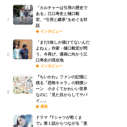
「カルチャーは引用の歴史で
ある」江口寿史と樋口毅
『O
宏、“引用と継承”をめぐる対
絡
話
紙
インタビュー
で
謎
「まだ2枚しか描けてないんだ
よねぇ」作家・樋口毅宏が問
う、今再び、漫画に向かう江
「
口寿史の現在地
あ
インタビュー
宏
話
『ちいかわ』ファンの記憶に
残る「恐怖キャラ」の戦慄シ
ーン 小さくてかわいい世界
「
なのに「見た目からしてヤバ
よ
イ…」
う
漫画
口
ドラマ『Tシャツが乾くま
で』第１話からつながる「意
1