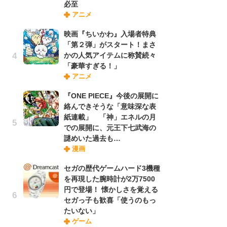
必至
さ
アニメ
ス
映画『ちいかわ』入場者特典
「第２弾」がスタート！まさ
舞
かの人気アイテムに称賛続々
編
「豪華すぎる！」
禁
アニメ
「
連
『ONE PIECE』今後の展開に
絡んできそうな「意味深な表
紙連載」 「神」エネルの月
【
での展開に、元王下七武海の
ー
謎めいた過去も…
完
漫画
ー
セガの歴代ゲームハード3機種
を再現した腕時計が2万7500
フ
円で登場！ 懐かしさを覚える
ー
セガっ子も歓喜「使うのもっ
“
たいない」
に
ゲーム
か