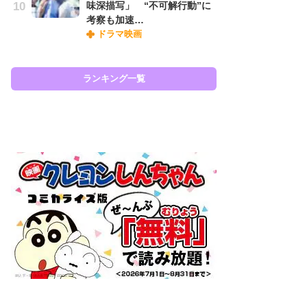
味深描写」 “不可解行動”に
ィ
考察も加速…
祝
ドラマ映画
で
ー
ランキング一覧
ラン