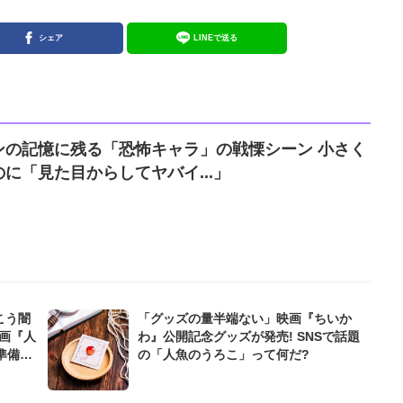
シェア
LINEで送る
ンの記憶に残る「恐怖キャラ」の戦慄シーン 小さく
に「見た目からしてヤバイ...」
こう闇
「グッズの量半端ない」映画『ちいか
画『人
わ』公開記念グッズが発売! SNSで話題
準備
の「人魚のうろこ」って何だ?