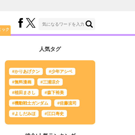
ミック
人気タグ
#かりあげクン
#少年アシベ
#無料漫画
#三浦涼介
#植田まさし
#森下裕美
#機動戦士ガンダム
#佐藤流司
#よしだみほ
#江口寿史