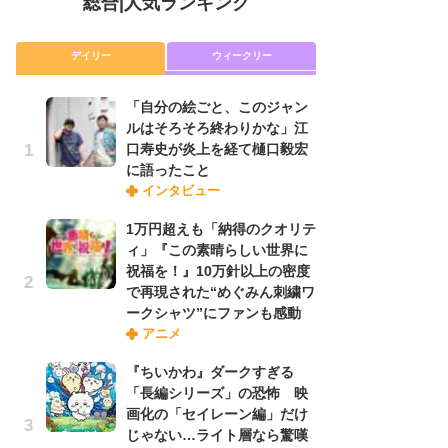
総合
|
人気ランキング
デイリー
ウィークリー
「自分の絵ごと、このジャン
放
ルはそろそろ終わりかな」江
ム
口寿史が炎上を経て樋口毅宏
「
に語ったこと
「
インタビュー
1万円超えも「納得のクオリテ
「
ィ」『この素晴らしい世界に
ル
祝福を！』10万針以上の密度
口
で再現された“めぐみん刺繍ワ
に
ークシャツ”にファンも感動
アニメ
木
『ちいかわ』ダークすぎる
シ
「長編シリーズ」の恐怖 映
「
画化の「セイレーン編」だけ
ル
じゃない…ライト層なら驚嘆
ム