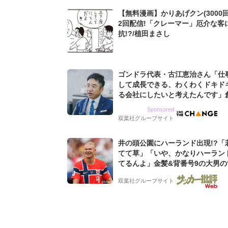
【無料漫画】かりあげクン(3000回
2回配信!「クレーマー」厄介な客
抗!?/植田まさし
ゴンドラ代表・古江恵治さん「仕
して成長できる、わくわくドキド
る会社にしたいと考えたんです」
9期増収&増益を続けるWebマー
Sponsored
グ会社のアイデンティティ
双葉社グループサイト
井の頭公園にハーランド出現!?「
てて草」「いや、かなりハーラン
てるんよ」金髪&背番号9の大男の
バイキング・ロー”映像が話題!「
双葉社グループサイト
もらった」