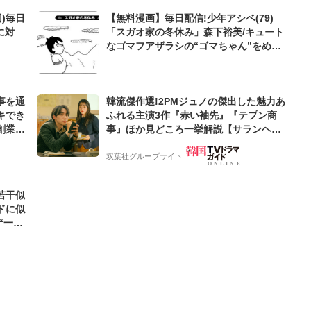
)毎日
【無料漫画】毎日配信!少年アシベ(79)
に対
「スガオ家の冬休み」森下裕美/キュート
なゴマフアザラシの“ゴマちゃん”をめぐ
る名作ギャグ4コマ
事を通
韓流傑作選!2PMジュノの傑出した魅力あ
キでき
ふれる主演3作『赤い袖先』『テプン商
創業来
事』ほか見どころ一挙解説【サランヘジ
ケティン
ョ韓ドラ】
双葉社グループサイト
若干似
ドに似
“一人
元気を