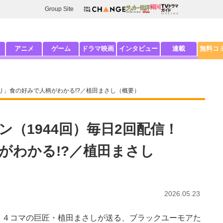
Group Site
アニメ
ゲーム
ドラマ映画
インタビュー
連載
無料コ
り」食の好みで人柄がわかる!?／植田まさし（概要）
（1944回）毎日2回配信！
がわかる!?／植田まさし
2026.05.23
４コマの巨匠・植田まさしが送る、ブラックユーモアた