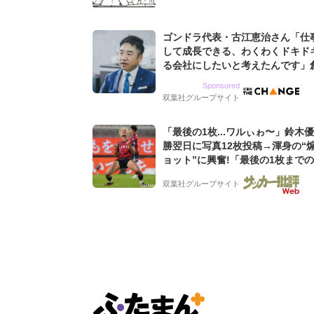
ゴンドラ代表・古江恵治さん「仕
して成長できる、わくわくドキド
る会社にしたいと考えたんです」
9期増収&増益を続けるWebマー
Sponsored
グ会社のアイデンティティ
双葉社グループサイト
「最後の1枚...ワルぃゎ〜」鈴木
勝翌日に写真12枚投稿→渾身の“
ョット”に興奮!「最後の1枚まで
フリ」「知念くんのことどんだけ
双葉社グループサイト
んよw」