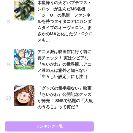
木星帰りの天才パプテマス・
シロッコが生んだMS名機
「
「ジ・O」の系譜 ファンネ
2
ルを持つタイタニアにガンダ
戦
ムタイプのオーヴェロン、ま
ァ
さかのMAと化したジ・Oクロ
入
スも…
「
アニメ派は映画館に行く前に
ン
要チェック！ 実はシビアな
た
『ちいかわ』の世界観…アニ
「
メ派の人は意外と知らない
ー
「生々しい設定」にも注目
ガ
「グッズの量半端ない」映画
ナ
『ちいかわ』公開記念グッズ
社
が発売！ SNSで話題の「人魚
危
のうろこ」って何だ？
も…
ランキング一覧
ラン