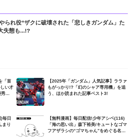
“やられ役”ザクに破壊された「悲しきガンダム」た
態も...!?
を「首
【2025年「ガンダム」人気記事】ララァ
かしい才
もがっかり!?「幻のシャア専用機」を追
優秀す
う、ほか読まれた記事ベスト3!
)毎日
【無料漫画】毎日配信!少年アシベ(116)
んまり
「海の思い出」森下裕美/キュートなゴマ
フアザラシの“ゴマちゃん”をめぐる名作
ギャグ4コマ