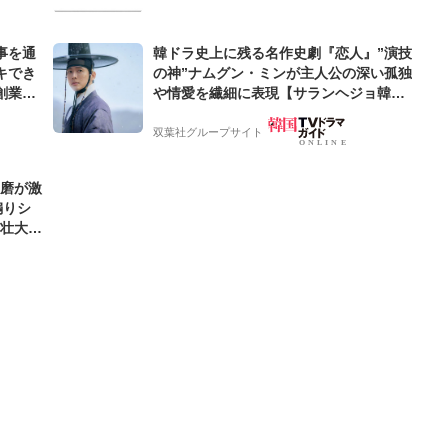
事を通
韓ドラ史上に残る名作史劇『恋人』”演技
キでき
の神”ナムグン・ミンが主人公の深い孤独
創業来
や情愛を繊細に表現【サランヘジョ韓ド
ケティン
ラ】
双葉社グループサイト
優磨が激
煽りシ
の壮大な
好きな