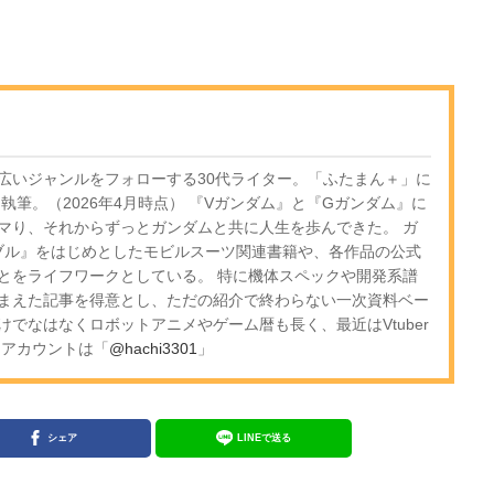
広いジャンルをフォローする30代ライター。「ふたまん＋」に
を執筆。（2026年4月時点） 『Vガンダム』と『Gガンダム』に
マり、それからずっとガンダムと共に人生を歩んできた。 ガ
ブル』をはじめとしたモビルスーツ関連書籍や、各作品の公式
とをライフワークとしている。 特に機体スペックや開発系譜
まえた記事を得意とし、ただの紹介で終わらない一次資料ベー
でなはなくロボットアニメやゲーム暦も長く、最近はVtuber
Ｘアカウントは「
@hachi3301
」
シェア
LINEで送る