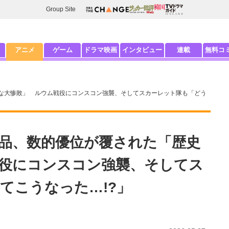
Group Site
アニメ
ゲーム
ドラマ映画
インタビュー
連載
無料コ
な大惨敗」 ルウム戦役にコンスコン強襲、そしてスカーレット隊も「どう
品、数的優位が覆された「歴史
役にコンスコン強襲、そしてス
てこうなった…!?」