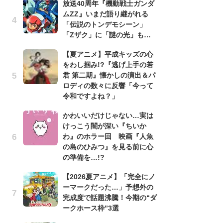
放送40周年『機動戦士ガンダ
ムZZ』いまだ語り継がれる
1
「伝説のトンデモシーン」
ィ
「Zザク」に「謎の光」も…
祝
で
【夏アニメ】平成キッズの心
ー
をわし掴み!?『逃げ上手の若
君 第二期』懐かしの演出＆パ
劇
ロディの数々に反響「今って
け
令和ですよね？」
「
れ
かわいいだけじゃない…実は
けっこう闇が深い『ちいか
映
わ』のホラー回 映画『人魚
「
の島のひみつ』を見る前に心
か
の準備を…!?
「
【2026夏アニメ】「完全にノ
「
ーマークだった…」予想外の
『
完成度で話題沸騰！今期の“ダ
2
ークホース枠”3選
ト
ッ