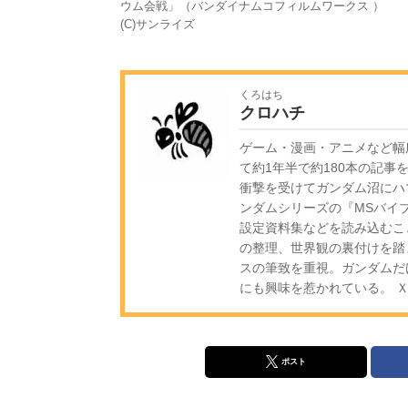
ウム会戦」（バンダイナムコフィルムワークス ）
(C)サンライズ
くろはち
クロハチ
ゲーム・漫画・アニメなど幅
て約1年半で約180本の記事
衝撃を受けてガンダム沼にハ
ンダムシリーズの『MSバイ
設定資料集などを読み込むこ
の整理、世界観の裏付けを踏
スの筆致を重視。ガンダムだけ
にも興味を惹かれている。 
ポスト