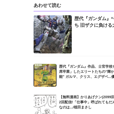
あわせて読む
歴代『ガンダム』
ち 旧ザクに負ける大失
歴代『ガンダム』作品、士官学校
席卒業」したエリートたちの“輝
能” ガルマ、クリス、エグザベ...
ぎた彼らが歩んだ栄光と悲劇
【無料漫画】かりあげクン(2099回
2回配信!「仕事中」呼ばれてもだ
なのは.../植田まさし