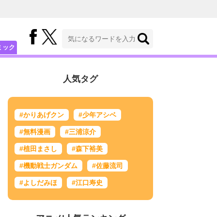
ミック
人気タグ
#かりあげクン
#少年アシベ
#無料漫画
#三浦涼介
#植田まさし
#森下裕美
#機動戦士ガンダム
#佐藤流司
#よしだみほ
#江口寿史