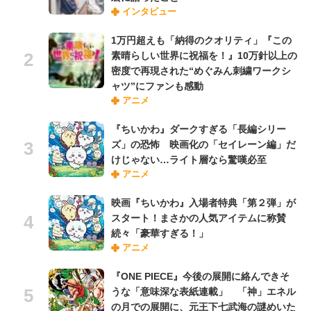
インタビュー
1万円超えも「納得のクオリティ」『この
素晴らしい世界に祝福を！』10万針以上の
密度で再現された“めぐみん刺繍ワークシ
ャツ”にファンも感動
アニメ
『ちいかわ』ダークすぎる「長編シリー
ズ」の恐怖 映画化の「セイレーン編」だ
けじゃない…ライト層なら驚嘆必至
アニメ
映画『ちいかわ』入場者特典「第２弾」が
スタート！まさかの人気アイテムに称賛
続々「豪華すぎる！」
アニメ
『ONE PIECE』今後の展開に絡んできそ
うな「意味深な表紙連載」 「神」エネル
の月での展開に、元王下七武海の謎めいた