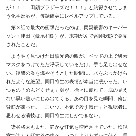
が！！！ 田鎖ブラザーズだ！！！」と納得させてしま
う化学反応が、毎話確実にレベルアップしている。
第３話で最大の衝撃だったのは、両親殺害のキーパー
ソン・津田（飯尾和樹）が、末期がんで昏睡状態で発見
されたことだ。
ようやく見つけた田鎖兄弟の敵が、ベッドの上で酸素
マスクをつけてただ呼吸しているだけ。手も足も出せな
い。復讐の炎を燃やそうとした瞬間に、水をぶっかけら
れたような絶望。岡田将生の表情が本当に凄かった。い
つもの「めんどくせぇ」顔が、徐々に崩れて、底の見え
ない黒い熱がにじみ出てくる。あの目を見た瞬間、俺は
背筋が凍った。「こいつ、本気で殺す気だ」と視聴者に
思わせる演技は、岡田将生にしかできない。
染谷将太もまた、静かな狂気を増幅させていた。検視
室で淡々と話す稔の声が、いつもよりわずかに低く、震