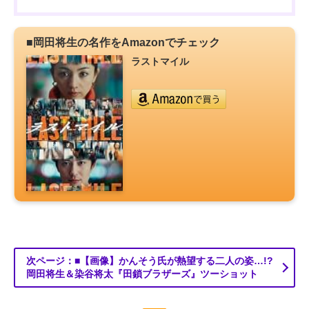
■岡田将生の名作をAmazonでチェック
ラストマイル
次ページ：■【画像】かんそう氏が熱望する二人の姿…!?
岡田将生＆染谷将太『田鎖ブラザーズ』ツーショット