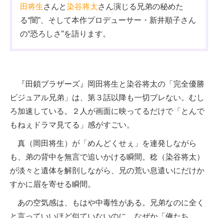
田将生
さんと
染谷将太
さん演じる兄弟の秘めた
る“闇”、そして本作プロデューサー・新井順子さん
の“恐ろしさ”を語ります。
『田鎖ブラザーズ』岡田将生と染谷将太の「完全優勝
ビジュアル兄弟」は、第３話以降も一切ブレない。むし
ろ加速している。２人が画面に映ってるだけで「とんで
もねぇドラマ見てる」感がすごい。
真（岡田将生）が「めんどくせぇ」を連発しながら
も、弟の背中を無言で追いかける瞬間。稔（染谷将太）
が淡々と遺体を解剖しながら、兄の荒い息遣いにだけか
すかに眉を寄せる瞬間。
あの空気感は、もはや中毒性がある。兄弟なのに全く
と言っていいほど似ていないのに、なぜか「俺たち