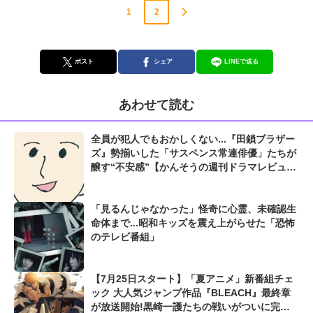
1
2
ポスト
シェア
LINEで送る
あわせて読む
全員が犯人でもおかしくない...『田鎖ブラザー
ズ』勢揃いした「サスペンス常連俳優」たちが
醸す“不安感”【かんそうの週刊ドラマレビュ
ー】
「見るんじゃなかった」怪奇に心霊、未確認生
命体まで...昭和キッズを震え上がらせた「恐怖
のテレビ番組」
【7月25日スタート】「夏アニメ」新番組チェ
ック 大人気ジャンプ作品『BLEACH』最終章
が放送開始!黒崎一護たちの戦いがついに完結