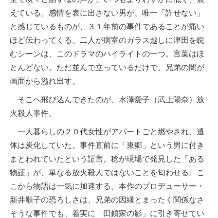
えている。感情を表に出さない男が、唯一「許せない」
と感じているものが、３１年前の事件であることが痛い
ほど伝わってくる。二人が病室のガラス越しに津田を睨
むシーンは、このドラマのハイライトの一つ。言葉はほ
とんどない。ただ並んで立っているだけで、兄弟の闇が
画面から溢れ出す。
そこへ飛び込んできたのが、水澤愛子（武上陽奈）放
火殺人事件。
一人暮らしの２０代女性がアパートごと燃やされ、遺
体は炭化していた。事件直前に「東郷」という男に付き
まとわれていたという証言。稔が現場で発見した「ある
物証」が、単なる放火殺人ではないことを匂わせる。こ
こから物語は一気に加速する。本作のプロデューサー・
新井順子の恐ろしさは、兄弟の因縁とまったく関係なさ
そうな事件でも、着実に「田鎖家の影」に引き寄せてい