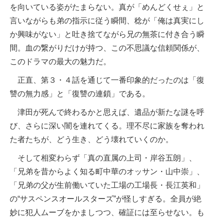
を向いている姿がたまらない。真が「めんどくせぇ」と
言いながらも弟の指示に従う瞬間、稔が「俺は真実にし
か興味がない」と吐き捨てながら兄の無茶に付き合う瞬
間。血の繋がりだけが持つ、この不思議な信頼関係が、
このドラマの最大の魅力だ。
正直、第３・４話を通じて一番印象的だったのは「復
讐の無力感」と「復讐の連鎖」である。
津田が死んで終わるかと思えば、遺品が新たな謎を呼
び、さらに深い闇を連れてくる。理不尽に家族を奪われ
た者たちが、どう生き、どう壊れていくのか。
そして相変わらず「真の直属の上司・岸谷五朗」、
「兄弟を昔からよく知る町中華のオッサン・山中崇」、
「兄弟の父が生前働いていた工場の工場長・長江英和」
の“サスペンスオールスターズ”が怪しすぎる。全員が絶
妙に犯人ムーブをかましつつ、確証には至らせない。も