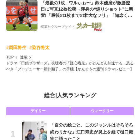
「最後の1枚...ワルぃゎ〜」鈴木優磨が激勝翌
日に写真12枚投稿→渾身の“煽りショット”に興
奮!「最後の1枚までの壮大なフリ」「知念くん
のことどんだけ好きなんよw」
双葉社グループサイト
#岡田将生
#染谷将太
TOP
連載
ドラマ『田鎖ブラザーズ』視聴者の「疑心暗鬼」がどんどん加速する…恐る
べき「プロデューサー新井順子」の手腕【かんそうの週刊ドラマレビュー】
総合
|
人気ランキング
デイリー
ウィークリー
「自分の絵ごと、このジャンルはそろそろ
終わりかな」江口寿史が炎上を経て樋口毅
宏に語ったこと