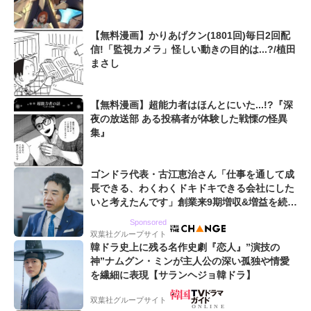
へ
【無料漫画】かりあげクン(1801回)毎日2回配
信!「監視カメラ」怪しい動きの目的は...?/植田
まさし
【無料漫画】超能力者はほんとにいた...!?『深
夜の放送部 ある投稿者が体験した戦慄の怪異
集』
ゴンドラ代表・古江恵治さん「仕事を通して成
長できる、わくわくドキドキできる会社にした
いと考えたんです」創業来9期増収&増益を続け
るWebマーケティング会社のアイデンティティ
Sponsored
双葉社グループサイト
韓ドラ史上に残る名作史劇『恋人』”演技の
神”ナムグン・ミンが主人公の深い孤独や情愛
を繊細に表現【サランヘジョ韓ドラ】
双葉社グループサイト