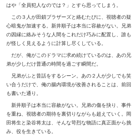
はや「全員犯人なのでは？」とすら思ってしまう。
この３人が田鎖ブラザーズと絡むたびに、視聴者の疑
心暗鬼が加速する。新井順子は本当に容赦がない。兄弟
の因縁に絡みそうな人間をこれだけ巧みに配置し、誰も
が怪しく見えるように計算し尽くしている。
だが、俺がこのドラマに求め続けているのは、あの兄
弟が少しだけ普通の時間を過ごす瞬間だ。
兄弟がふと昔話をするシーン。あの２人が少しでも笑
い合うだけで、俺の腸内環境が改善されることは、前回
も書いた通り。
新井順子は本当に容赦がない。兄弟の傷を抉り、事件
を重ね、視聴者の期待を裏切りながらも超えていく。岡
田将生と染谷将太は、そんな苛烈な物語に真正面から挑
み、役を生きている。