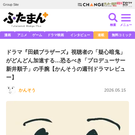
Group Site
検索
メニュー
漫画
アニメ
ゲーム
ドラマ映画
インタビュー
連載
無料コミック
ドラマ『田鎖ブラザーズ』視聴者の「疑心暗鬼」
がどんどん加速する…恐るべき「プロデューサー
新井順子」の手腕【かんそうの週刊ドラマレビュ
ー】
かんそう
2026.05.15