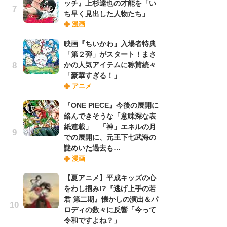
ッチ』上杉達也の才能を「い
ち早く見出した人物たち」
漫画
『O
絡
映画『ちいかわ』入場者特典
紙
「第２弾」がスタート！まさ
で
かの人気アイテムに称賛続々
謎
「豪華すぎる！」
アニメ
劇
『ONE PIECE』今後の展開に
け
絡んできそうな「意味深な表
「
紙連載」 「神」エネルの月
れ
での展開に、元王下七武海の
謎めいた過去も…
漫画
ナ
リ
【夏アニメ】平成キッズの心
イ
をわし掴み!?『逃げ上手の若
味
君 第二期』懐かしの演出＆パ
フ
ロディの数々に反響「今って
ち
令和ですよね？」