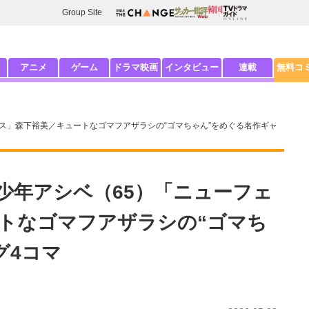
Group Site
アニメ
ゲーム
ドラマ映画
インタビュー
連載
無料コ
ス」森下裕美／キュートなゴマフアザラシの“ゴマちゃん”をめぐる名作ギャ
少年アシベ（65）「ニューフェ
トなゴマフアザラシの“ゴマち
グ4コマ