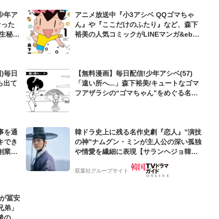
少年ア
アニメ放送中『小3アシベ QQゴマちゃ
なった
ん』や『ここだけのふたり』など、森下
生秘話
裕美の人気コミックがLINEマンガ&eboo
kjapanにて無料公開
)毎日
【無料漫画】毎日配信!少年アシベ(57)
ら出て
「遠い所へ...」森下裕美/キュートなゴマ
フアザラシの“ゴマちゃん”をめぐる名作
ギャグ4コマ
事を通
韓ドラ史上に残る名作史劇『恋人』”演技
キでき
の神”ナムグン・ミンが主人公の深い孤独
創業来
や情愛を繊細に表現【サランヘジョ韓ド
ケティン
ラ】
双葉社グループサイト
地が冨安
兄弟」
後の鎌