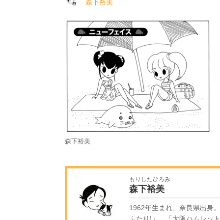
森下裕美
森下裕美
もりしたひろみ
森下裕美
1962年生まれ、奈良県出身
ふたり!」、「大阪ハムレッ