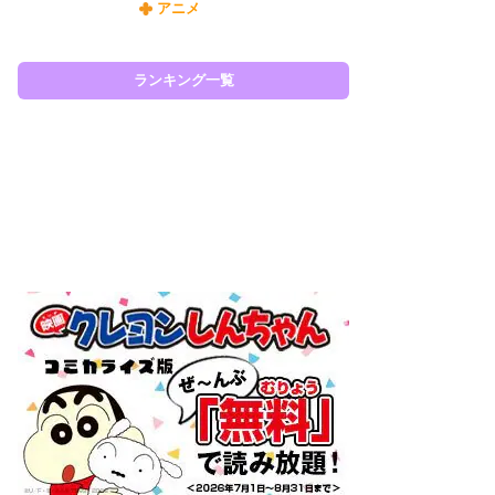
アニメ
令
た!
前
ランキング一覧
ト
ド
ラン