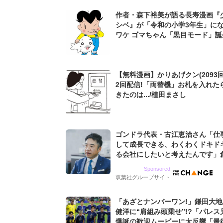
作者・森下裕美が語る長寿漫画『
シベ』が「令和の小学3年生」に
ワケ ゴマちゃん「黒目モード」誕
も
【無料漫画】かりあげクン(2093回
2回配信!「両替機」お札を入れた
きたのは.../植田まさし
ゴンドラ代表・古江恵治さん「仕
して成長できる、わくわくドキド
る会社にしたいと考えたんです」
9期増収&増益を続けるWebマー
Sponsored
グ会社のアイデンティティ
双葉社グループサイト
「あざとナンバーワン!」鎌田大
健洋に“肩組み頭乗せ”!?「パレス
爆誕の歓迎ムービーに大反響「最