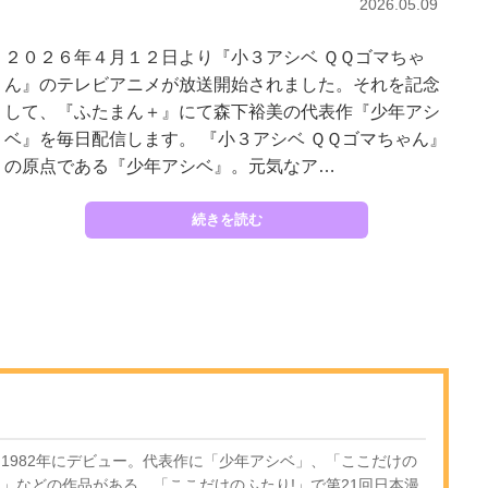
2026.05.09
２０２６年４月１２日より『小３アシベ ＱＱゴマちゃ
ん』のテレビアニメが放送開始されました。それを記念
して、『ふたまん＋』にて森下裕美の代表作『少年アシ
ベ』を毎日配信します。 『小３アシベ ＱＱゴマちゃん』
の原点である『少年アシベ』。元気なア…
続きを読む
。1982年にデビュー。代表作に「少年アシベ」、「ここだけの
ト」などの作品がある。「ここだけのふたり!」で第21回日本漫