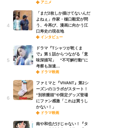
アニメ
禁
「
「まだ2枚しか描けてないんだ
連
よねぇ」作家・樋口毅宏が問
う、今再び、漫画に向かう江
口寿史の現在地
「
インタビュー
ル
口
ドラマ『Tシャツが乾くま
に
で』第１話からつながる「意
味深描写」 “不可解行動”に
考察も加速…
【
ドラマ映画
ー
完
ファミマと『VIVANT』第2シ
ー
ーズンのコラボがスタート！
“別班饅頭”や限定グッズ登場
にファン感激「これは買うし
フ
かない！」
ー
ドラマ映画
“
に
南や和也だけじゃない！『タ
か