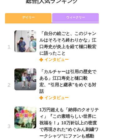
総合
|
人気ランキング
デイリー
ウィークリー
「自分の絵ごと、このジャン
放
ルはそろそろ終わりかな」江
ム
口寿史が炎上を経て樋口毅宏
「
に語ったこと
「
インタビュー
「カルチャーは引用の歴史で
木
ある」江口寿史と樋口毅
シ
宏、“引用と継承”をめぐる対
「
話
ル
インタビュー
ム
さ
1万円超えも「納得のクオリテ
ス
ィ」『この素晴らしい世界に
祝福を！』10万針以上の密度
で再現された“めぐみん刺繍ワ
舞
ークシャツ”にファンも感動
編