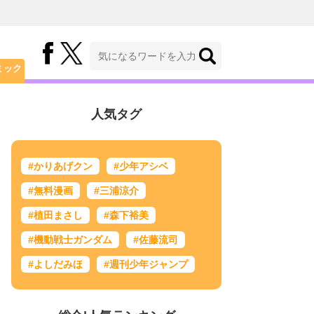
ミック
人気タグ
#かりあげクン
#少年アシベ
#無料漫画
#三浦涼介
#植田まさし
#森下裕美
#機動戦士ガンダム
#佐藤流司
#よしだみほ
#週刊少年ジャンプ