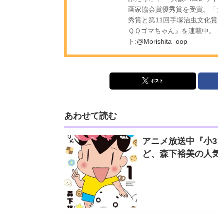
画家協会賞優秀賞を受賞。「
秀賞と第11回手塚治虫文化
ＱＱゴマちゃん』を連載中。 
ト:
@Morishita_oop
ポスト
あわせて読む
アニメ放送中『小3
ど、森下裕美の人気コ