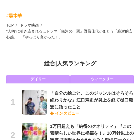
#黒木華
TOP
ドラマ映画
“人柄”に引き込まれる…ドラマ『銀河の一票』野呂佳代がまとう「絶対的安
心感」 「やっぱり良かった！」
総合
|
人気ランキング
デイリー
ウィークリー
「自分の絵ごと、このジャンルはそろそろ
終わりかな」江口寿史が炎上を経て樋口毅
宏に語ったこと
インタビュー
1万円超えも「納得のクオリティ」『この
素晴らしい世界に祝福を！』10万針以上の
密度で再現された“めぐみん刺繍ワークシ