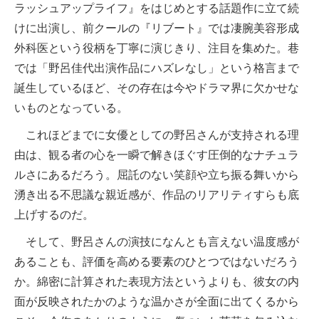
ラッシュアップライフ』をはじめとする話題作に立て続
けに出演し、前クールの『リブート』では凄腕美容形成
外科医という役柄を丁寧に演じきり、注目を集めた。巷
では「野呂佳代出演作品にハズレなし」という格言まで
誕生しているほど、その存在は今やドラマ界に欠かせな
いものとなっている。
これほどまでに女優としての野呂さんが支持される理
由は、観る者の心を一瞬で解きほぐす圧倒的なナチュラ
ルさにあるだろう。屈託のない笑顔や立ち振る舞いから
湧き出る不思議な親近感が、作品のリアリティすらも底
上げするのだ。
そして、野呂さんの演技になんとも言えない温度感が
あることも、評価を高める要素のひとつではないだろう
か。綿密に計算された表現方法というよりも、彼女の内
面が反映されたかのような温かさが全面に出てくるから