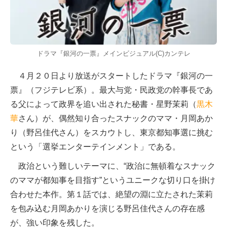
ドラマ『銀河の一票』メインビジュアル(C)カンテレ
４月２０日より放送がスタートしたドラマ『銀河の一
票』（フジテレビ系）。最大与党・民政党の幹事長であ
る父によって政界を追い出された秘書・星野茉莉（
黒木
華
さん）が、偶然知り合ったスナックのママ・月岡あか
り（野呂佳代さん）をスカウトし、東京都知事選に挑む
という「選挙エンターテインメント」である。
政治という難しいテーマに、“政治に無頓着なスナック
のママが都知事を目指す”というユニークな切り口を掛け
合わせた本作。第１話では、絶望の淵に立たされた茉莉
を包み込む月岡あかりを演じる野呂佳代さんの存在感
が、強い印象を残した。