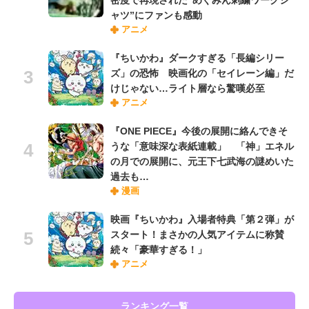
ャツ”にファンも感動
アニメ
『ちいかわ』ダークすぎる「長編シリー
ズ」の恐怖 映画化の「セイレーン編」だ
けじゃない…ライト層なら驚嘆必至
アニメ
『ONE PIECE』今後の展開に絡んできそ
うな「意味深な表紙連載」 「神」エネル
の月での展開に、元王下七武海の謎めいた
過去も…
漫画
映画『ちいかわ』入場者特典「第２弾」が
スタート！まさかの人気アイテムに称賛
続々「豪華すぎる！」
アニメ
ランキング一覧