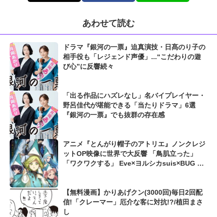
あわせて読む
ドラマ『銀河の一票』迫真演技・日髙のり子の
相手役も「レジェンド声優」...“こだわりの遊
び心”に反響続々
「出る作品にハズレなし」名バイプレイヤー・
野呂佳代が堪能できる「当たりドラマ」6選
『銀河の一票』でも抜群の存在感
アニメ『とんがり帽子のアトリエ』ノンクレジ
ットOP映像に世界で大反響 「鳥肌立った」
「ワクワクする」 Eve×ヨルシカsuis×BUG FI
LMSによる豪華コラボ
【無料漫画】かりあげクン(3000回)毎日2回配
信!「クレーマー」厄介な客に対抗!?/植田まさ
し