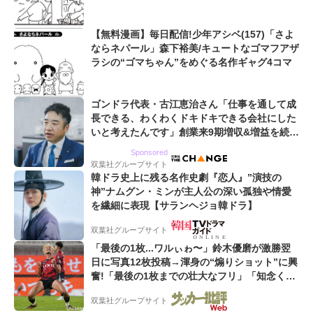
【無料漫画】毎日配信!少年アシベ(157)「さよ
ならネパール」森下裕美/キュートなゴマフアザ
ラシの“ゴマちゃん”をめぐる名作ギャグ4コマ
ゴンドラ代表・古江恵治さん「仕事を通して成
長できる、わくわくドキドキできる会社にした
いと考えたんです」創業来9期増収&増益を続け
るWebマーケティング会社のアイデンティティ
Sponsored
双葉社グループサイト
韓ドラ史上に残る名作史劇『恋人』”演技の
神”ナムグン・ミンが主人公の深い孤独や情愛
を繊細に表現【サランヘジョ韓ドラ】
双葉社グループサイト
「最後の1枚...ワルぃゎ〜」鈴木優磨が激勝翌
日に写真12枚投稿→渾身の“煽りショット”に興
奮!「最後の1枚までの壮大なフリ」「知念くん
のことどんだけ好きなんよw」
双葉社グループサイト