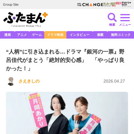
Group Site
検索
メニュー
漫画
アニメ
ゲーム
ドラマ映画
インタビュー
連載
無料コミック
“人柄”に引き込まれる…ドラマ『銀河の一票』野
呂佳代がまとう「絶対的安心感」 「やっぱり良
かった！」
さえきしの
2026.04.27