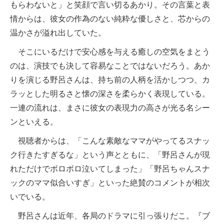
もらわないと」と笑顔で言い切るあかり。その言葉と表
情からは、彼女の作為のない純粋な優しさと、芯からの
温かさが溢れ出していた。
そこにいるだけで安心感を与える癒しの空気をまとう
のは、演技でも決して容易なことではないだろう。あか
りを演じる野呂さんは、持ち前の人柄を活かしつつ、カ
ラッとした明るさと懐の深さを柔らかく表現している。
一連の流れは、まさに彼女の表現力の高さが光る名シー
ンといえる。
視聴者からは、「こんな素敵なママがやってるスナッ
ク行きたすぎるな」という声とともに、「野呂さんが現
れただけでボロボロ泣いてしまった」「野呂ちゃんスナ
ックのママ似合いすぎ」といった絶賛のコメントが相次
いでいる。
野呂さんは近年、各局のドラマに引っ張りだこ。『ブ