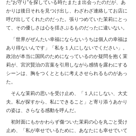
た“お守り”を探している時たまたま出会ったのだが、あ
かりは後日それを見つけ出し、わざわざ連絡してお店に
呼び出してくれたのだった。張りつめていた茉莉にとっ
て、その優しさは心を揺さぶるものだったに違いない。
「世界がぜんたい幸福にならないうちは個人の幸福は
あり得ないんです」「私を１人にしないでください」。
政治が本当に国民のためになっているのか疑問を抱く茉
莉が、宮沢賢治の言葉を引用しながら感情を露わにする
シーンは、胸をつくとともに考えさせられるものがあっ
た。
そんな茉莉の思いを受け止め、「１人にしない、大丈
夫。私が探すから、私にできること」と寄り添うあかり
の姿は、さらなる感動を呼んだ。
初対面にもかかわらず傷ついた茉莉の心を丸ごと受け
止め、「私が幸せでいるために、あなたにも幸せでいて