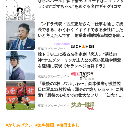
ならネパール」森下裕美/キュートなゴマフアザ
ラシの“ゴマちゃん”をめぐる名作ギャグ4コマ
ゴンドラ代表・古江恵治さん「仕事を通して成
長できる、わくわくドキドキできる会社にした
いと考えたんです」創業来9期増収&増益を続け
るWebマーケティング会社のアイデンティティ
Sponsored
双葉社グループサイト
韓ドラ史上に残る名作史劇『恋人』”演技の
神”ナムグン・ミンが主人公の深い孤独や情愛
を繊細に表現【サランヘジョ韓ドラ】
双葉社グループサイト
「最後の1枚...ワルぃゎ〜」鈴木優磨が激勝翌
日に写真12枚投稿→渾身の“煽りショット”に興
奮!「最後の1枚までの壮大なフリ」「知念くん
のことどんだけ好きなんよw」
双葉社グループサイト
#かりあげクン
#無料漫画
#植田まさし