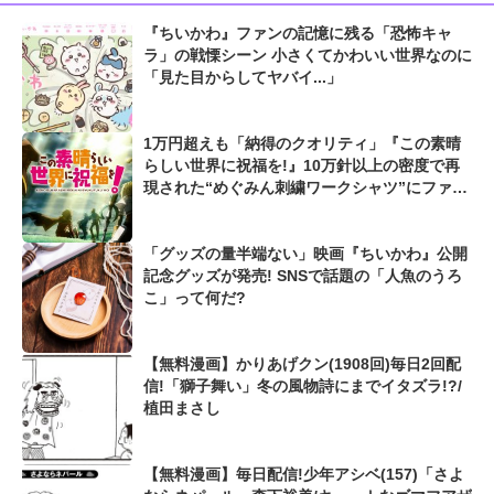
『ちいかわ』ファンの記憶に残る「恐怖キャ
ラ」の戦慄シーン 小さくてかわいい世界なのに
「見た目からしてヤバイ...」
1万円超えも「納得のクオリティ」『この素晴
らしい世界に祝福を!』10万針以上の密度で再
現された“めぐみん刺繍ワークシャツ”にファン
も感動
「グッズの量半端ない」映画『ちいかわ』公開
記念グッズが発売! SNSで話題の「人魚のうろ
こ」って何だ?
【無料漫画】かりあげクン(1908回)毎日2回配
信!「獅子舞い」冬の風物詩にまでイタズラ!?/
植田まさし
【無料漫画】毎日配信!少年アシベ(157)「さよ