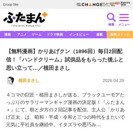
Group Site
検索
メニュー
漫画
アニメ
ゲーム
ドラマ映画
インタビュー
連載
無料コミック
【無料漫画】かりあげクン（1896回）毎日2回配
信！「ハンドクリーム」試供品をもらった後ふと
思い立って…／植田まさし
植田まさし
2026.04.29
４コマの巨匠・植田まさしが送る、ブラックユーモアた
っぷりのサラリーマンギャグ漫画の決定版！『ふたまん
＋』にて、朝と夕方の２回記事を配信。主人公「かりあ
げ正太」は、昭和・平成・令和と三つの時代をまたいで
元気に平社員を継続中。イタズラや悪巧み…