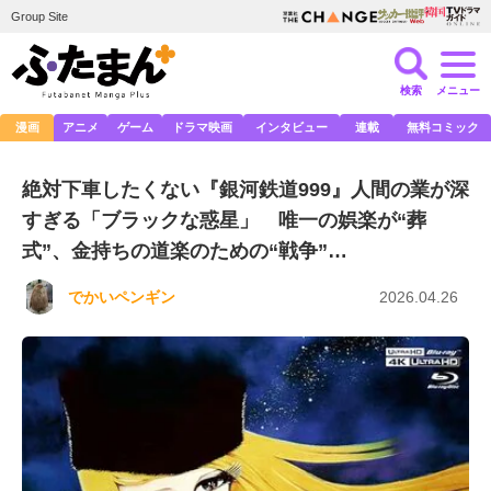
Group Site
検索
メニュー
漫画
アニメ
ゲーム
ドラマ映画
インタビュー
連載
無料コミック
絶対下車したくない『銀河鉄道999』人間の業が深
すぎる「ブラックな惑星」 唯一の娯楽が“葬
式”、金持ちの道楽のための“戦争”…
でかいペンギン
2026.04.26