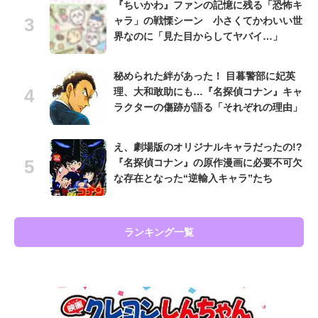
『ちいかわ』ファンの記憶に残る「恐怖キ
ャラ」の戦慄シーン 小さくてかわいい世
界なのに「見た目からしてヤバイ…」
秘められた絆があった！ 目暮警部に妃英
理、大和敢助にも…『名探偵コナン』キャ
ラクターの傷跡が語る「それぞれの理由」
え、劇場版のオリジナルキャラだったの!?
『名探偵コナン』の原作漫画に必要不可欠
な存在となった“逆輸入キャラ”たち
ランキング一覧