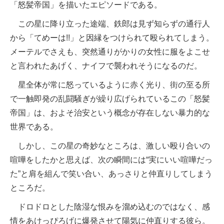
「怒髪帝国」を描いたエピソードである。
この星に降り立った途端、鉄郎は見ず知らずの通行人
から「てめーは!!」と因縁をつけられて殴られてしまう。
メーテルでさえも、突然通りがかりの女性に服をよこせ
と言われたあげく、ナイフで襲われそうになるのだ。
星全体が常に怒っているように赤く光り、街の至る所
で一触即発の乱闘騒ぎが繰り広げられているこの「怒髪
帝国」は、およそ治安という概念が存在しない暴力的な
世界である。
しかし、この星の奇妙なところは、激しい殴り合いの
喧嘩をしたかと思えば、次の瞬間には“実にいい喧嘩だっ
た”と肩を組んで笑い合い、あっさりと仲直りしてしまう
ところだ。
ドロドロとした陰湿な恨みを溜め込むのではなく、感
情をあけっぴろげに爆発させて陽気に仲直りする彼ら。