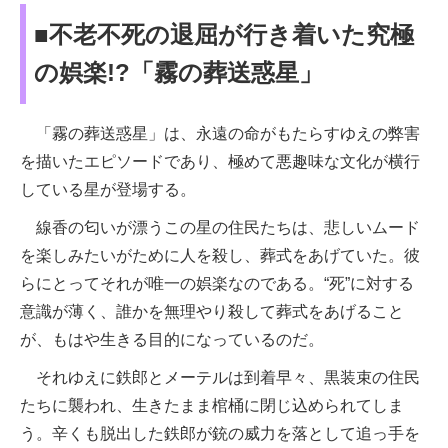
■不老不死の退屈が行き着いた究極
の娯楽!?「霧の葬送惑星」
「霧の葬送惑星」は、永遠の命がもたらすゆえの弊害
を描いたエピソードであり、極めて悪趣味な文化が横行
している星が登場する。
線香の匂いが漂うこの星の住民たちは、悲しいムード
を楽しみたいがために人を殺し、葬式をあげていた。彼
らにとってそれが唯一の娯楽なのである。“死”に対する
意識が薄く、誰かを無理やり殺して葬式をあげること
が、もはや生きる目的になっているのだ。
それゆえに鉄郎とメーテルは到着早々、黒装束の住民
たちに襲われ、生きたまま棺桶に閉じ込められてしま
う。辛くも脱出した鉄郎が銃の威力を落として追っ手を