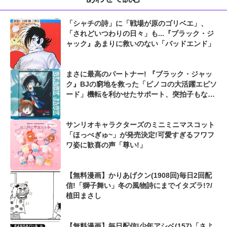
「シャチの詩」に「戦場が原のゴリベエ」、
「されどいつわりの日々」も...『ブラック・ジ
ャック』あまりに救いのない「バッドエンド」
まさに最高のパートナー! 『ブラック・ジャッ
ク』BJの窮地を救った「ピノコの大活躍エピソ
ード」機転を利かせたサポート、突拍子もない
奇策も...
サンリオキャラクターズのミニミニマスコット
「ほっぺぎゅ~」が発売決定!可愛すぎるフワフ
ワ姿に歓喜の声「尊い!」
【無料漫画】かりあげクン(1908回)毎日2回配
信!「獅子舞い」冬の風物詩にまでイタズラ!?/
植田まさし
【無料漫画】毎日配信!少年アシベ(157)「さよ