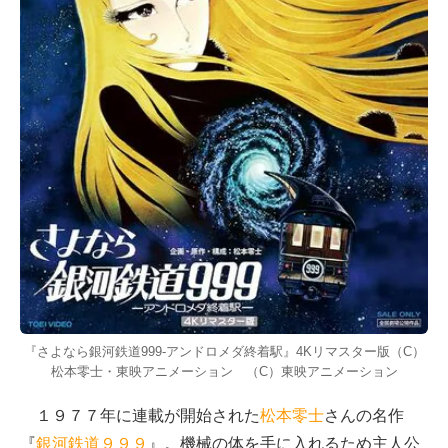
『さよなら銀河鉄道999-アンドロメダ終着駅』4Kリマスター版（C）
松本零士・東映アニメーション （C）東映アニメーション
１９７７年に連載が開始された
松本零士
さんの名作
『
銀河鉄道９９９
』。機械の体を手に入れるため主人公