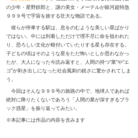
の少年・星野鉄郎と、謎の美女・メーテルが銀河超特急
９９９号で宇宙を旅する壮大な物語である。
彼らが停車する駅は、息をのむような美しい星ばかり
ではない。中には到着しただけで理不尽に命を狙われた
り、恐ろしい文化が根付いていたりする星も存在する。
子どもの頃はそのような星をただ怖いとしか思わなかっ
たが、大人になった今読み返すと、人間の持つ“業”や“エ
ゴ”が剥き出しになった社会風刺の鋭さに驚かされてしま
う。
今回はそんな９９９号の旅路の中で、地球人であれば
絶対に降りたくないであろう「人間の業が深すぎるブラ
ック惑星」を振り返ってみたい。
※本記事には作品の内容を含みます