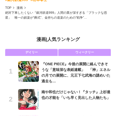
TOP
漫画
絶対下車したくない『銀河鉄道999』人間の業が深すぎる「ブラックな惑
星」 唯一の娯楽が“葬式”、金持ちの道楽のための“戦争”…
漫画
|
人気ランキング
デイリー
ウィークリー
『ONE PIECE』今後の展開に絡んできそ
うな「意味深な表紙連載」 「神」エネル
の月での展開に、元王下七武海の謎めいた
過去も…
南や和也だけじゃない！『タッチ』上杉達
也の才能を「いち早く見出した人物たち」