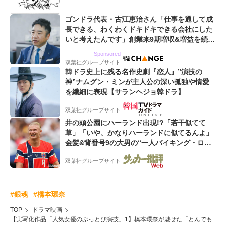
ゴンドラ代表・古江恵治さん「仕事を通して成
長できる、わくわくドキドキできる会社にした
いと考えたんです」創業来9期増収&増益を続け
るWebマーケティング会社のアイデンティティ
Sponsored
双葉社グループサイト
韓ドラ史上に残る名作史劇『恋人』”演技の
神”ナムグン・ミンが主人公の深い孤独や情愛
を繊細に表現【サランヘジョ韓ドラ】
双葉社グループサイト
井の頭公園にハーランド出現!?「若干似てて
草」「いや、かなりハーランドに似てるんよ」
金髪&背番号9の大男の“一人バイキング・ロ
ー”映像が話題!「元気をもらった」
双葉社グループサイト
#銀魂
#橋本環奈
TOP
ドラマ映画
【実写化作品「人気女優のぶっとび演技」1】橋本環奈が魅せた「とんでも