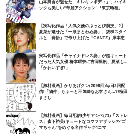
山本舞香が魅せた「キレキレボディ」、ハイキ
ックも美しい“華麗アクション”『東京喰種』霧
嶋董香
【実写化作品「人気女優のぶっとび演技」2】
夏菜が魅せた「一糸まとわぬ姿」、抜群スタイ
ルと「覚悟」で作り上げた『GANTZ』岸本恵
実写化作品「チャイナドレス姿」が超キュート
だった人気女優 橋本環奈に吉岡里帆、夏菜も...
「かわいすぎ!」
【無料漫画】かりあげクン(2098回)毎日2回配
信!「物件」ちょっと不気味なお客さん...?/植田
まさし
【無料漫画】毎日配信!少年アシベ(71)「ストレ
ス」森下裕美/キュートなゴマフアザラシの“ゴ
マちゃん”をめぐる名作ギャグ4コマ