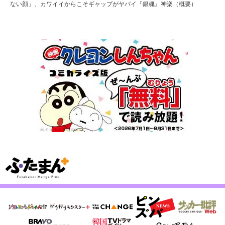
ない顔」、カワイイからこそギャップがヤバイ『銀魂』神楽（概要）