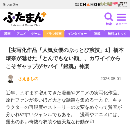
Group Site
検索
メニュー
漫画
アニメ
ゲーム
ドラマ映画
インタビュー
連載
無料コミック
【実写化作品「人気女優のぶっとび演技」1】橋本
環奈が魅せた「とんでもない顔」、カワイイから
こそギャップがヤバイ『銀魂』神楽
さえきしの
2026.05.01
近年、ますます増えてきた漫画やアニメの実写化作品。
原作ファンが多いほど大きな話題を集める一方で、キャ
ラクターの再現度やストーリーの改変をめぐって賛否が
分かれやすいジャンルでもある。 漫画やアニメには、
露出の多い奇抜な衣装や破天荒な行動が印…