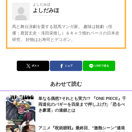
よしだみほ
よしだみほ
馬と舞台演劇を愛する競馬マンガ家。 趣味は観劇（俳
優：鹿賀丈史・滝田栄推し）＆キャラ惚れベースの日本史
研究。 好物はお寿司とデコポン。
ポスト
シェア
LINEで送る
あわせて読む
単なる偶然?それとも実力!? 『ONE PIECE』千
両道化のバギーを四皇まで押し上げた「恐るべ
き豪運」の連鎖とは
アニメ『呪術廻戦』最終回、“激熱シーン”連発