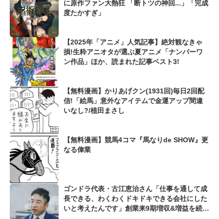
に原作ファン大熱狂 「断トツの神回...」「完成
度たかすぎ」
【2025年「アニメ」人気記事】絶対観なきゃ
損!生粋アニオタが選ぶ夏アニメ「ナンバーワ
ン作品」ほか、読まれた記事ベスト3!
【無料漫画】かりあげクン(1931回)毎日2回配
信!「絵馬」意外なアイテムで金運アップ間違
いなし?/植田まさし
【無料漫画】競馬4コマ『馬なりde SHOW』更
なる偉業
ゴンドラ代表・古江恵治さん「仕事を通して成
長できる、わくわくドキドキできる会社にした
いと考えたんです」創業来9期増収&増益を続け
るWebマーケティング会社のアイデンティティ