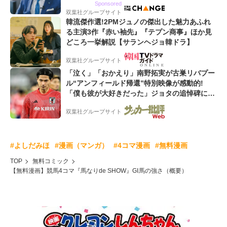
Sponsored
双葉社グループサイト
韓流傑作選!2PMジュノの傑出した魅力あふれ
る主演3作『赤い袖先』『テプン商事』ほか見
どころ一挙解説【サランヘジョ韓ドラ】
双葉社グループサイト
「泣く」「おかえり」南野拓実が古巣リバプー
ル“アンフィールド帰還”特別映像が感動的!
「僕も彼が大好きだった」ジョタの追悼碑にも
献花!「胸が熱くなります...」
双葉社グループサイト
#よしだみほ
#漫画（マンガ）
#4コマ漫画
#無料漫画
TOP
無料コミック
【無料漫画】競馬4コマ『馬なりde SHOW』GⅠ馬の強さ（概要）