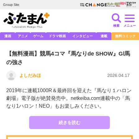
Group Site
検索
メニュー
漫画
アニメ
ゲーム
ドラマ映画
インタビュー
連載
無料コミック
【無料漫画】競馬4コマ『馬なりde SHOW』GⅠ馬
の強さ
よしだみほ
2026.04.17
2019年に連載1000R＆最終回を迎えた『馬なり１ハロン
劇場』電子版が絶賛発売中。netkeiba.com連載中の「馬
なり1ハロン！NEO」もお楽しみください。
続きを読む