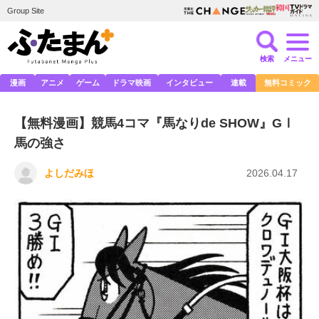
Group Site
検索
メニュー
漫画
アニメ
ゲーム
ドラマ映画
インタビュー
連載
無料コミック
【無料漫画】競馬4コマ『馬なりde SHOW』GⅠ
馬の強さ
よしだみほ
2026.04.17