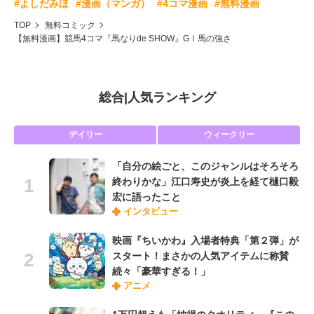
#よしだみほ
#漫画（マンガ）
#4コマ漫画
#無料漫画
TOP
無料コミック
【無料漫画】競馬4コマ『馬なりde SHOW』GⅠ馬の強さ
総合
|
人気ランキング
デイリー
ウィークリー
「自分の絵ごと、このジャンルはそろそろ
終わりかな」江口寿史が炎上を経て樋口毅
宏に語ったこと
インタビュー
映画『ちいかわ』入場者特典「第２弾」が
スタート！まさかの人気アイテムに称賛
続々「豪華すぎる！」
アニメ