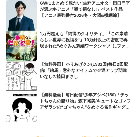
GWにまとめて観たい!生粋アニオタ・田口尚平
が選ぶ冬アニメ「観て損なし!」ベスト作品
【アニメ最強番付2026冬・大関&横綱編】
1万円超えも「納得のクオリティ」『この素晴
らしい世界に祝福を!』10万針以上の密度で再
現された“めぐみん刺繍ワークシャツ”にファン
も感動
【無料漫画】かりあげクン(1931回)毎日2回配
信!「絵馬」意外なアイテムで金運アップ間違
いなし?/植田まさし
【無料漫画】毎日配信!少年アシベ(156)「チッ
トちゃんの贈り物」森下裕美/キュートなゴマフ
アザラシの“ゴマちゃん”をめぐる名作ギャグ4
コマ