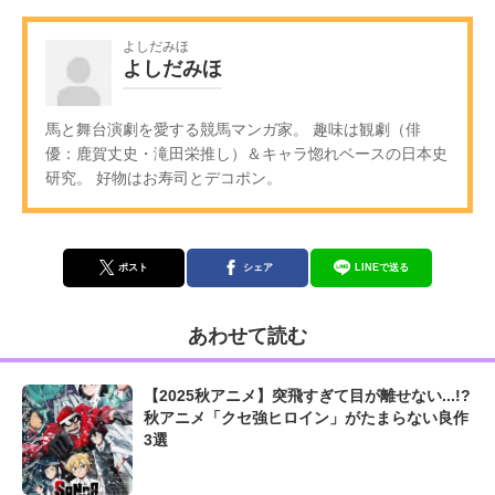
よしだみほ
よしだみほ
馬と舞台演劇を愛する競馬マンガ家。 趣味は観劇（俳
優：鹿賀丈史・滝田栄推し）＆キャラ惚れベースの日本史
研究。 好物はお寿司とデコポン。
ポスト
シェア
LINEで送る
あわせて読む
【2025秋アニメ】突飛すぎて目が離せない...!?
秋アニメ「クセ強ヒロイン」がたまらない良作
3選