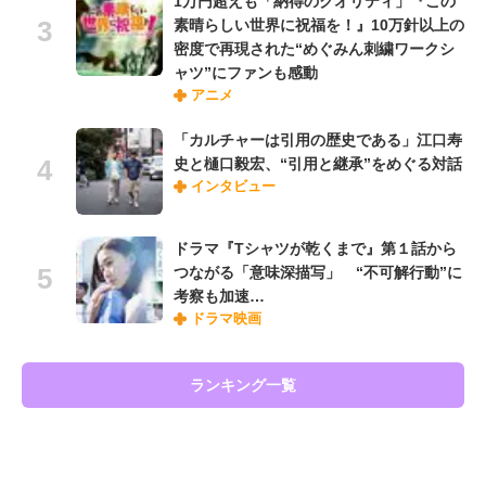
1万円超えも「納得のクオリティ」『この
素晴らしい世界に祝福を！』10万針以上の
密度で再現された“めぐみん刺繍ワークシ
ャツ”にファンも感動
アニメ
「カルチャーは引用の歴史である」江口寿
史と樋口毅宏、“引用と継承”をめぐる対話
インタビュー
ドラマ『Tシャツが乾くまで』第１話から
つながる「意味深描写」 “不可解行動”に
考察も加速…
ドラマ映画
ランキング一覧