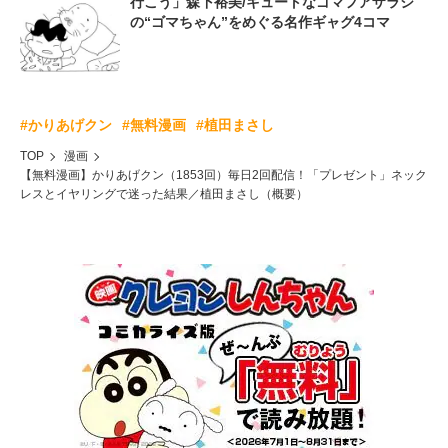
行こう」森下裕美/キュートなゴマフアザラシ
の“ゴマちゃん”をめぐる名作ギャグ4コマ
#かりあげクン
#無料漫画
#植田まさし
TOP
漫画
【無料漫画】かりあげクン（1853回）毎日2回配信！「プレゼント」ネック
レスとイヤリングで迷った結果／植田まさし（概要）