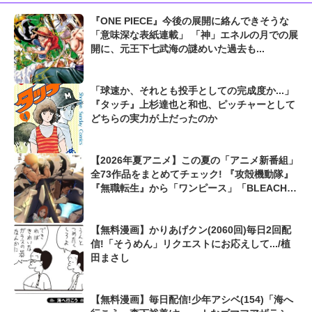
『ONE PIECE』今後の展開に絡んできそうな
「意味深な表紙連載」 「神」エネルの月での展
開に、元王下七武海の謎めいた過去も...
「球速か、それとも投手としての完成度か...」
『タッチ』上杉達也と和也、ピッチャーとして
どちらの実力が上だったのか
【2026年夏アニメ】この夏の「アニメ新番組」
全73作品をまとめてチェック! 『攻殻機動隊』
『無職転生』から「ワンピース」「BLEACH」
最新作まで...
【無料漫画】かりあげクン(2060回)毎日2回配
信!「そうめん」リクエストにお応えして.../植
田まさし
【無料漫画】毎日配信!少年アシベ(154)「海へ