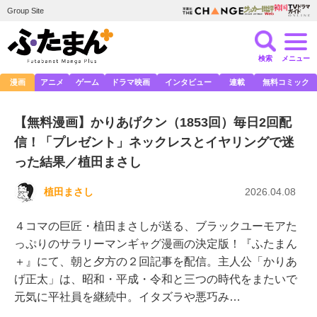
Group Site
検索
メニュー
漫画
アニメ
ゲーム
ドラマ映画
インタビュー
連載
無料コミック
【無料漫画】かりあげクン（1853回）毎日2回配
信！「プレゼント」ネックレスとイヤリングで迷
った結果／植田まさし
植田まさし
2026.04.08
４コマの巨匠・植田まさしが送る、ブラックユーモアた
っぷりのサラリーマンギャグ漫画の決定版！『ふたまん
＋』にて、朝と夕方の２回記事を配信。主人公「かりあ
げ正太」は、昭和・平成・令和と三つの時代をまたいで
元気に平社員を継続中。イタズラや悪巧み…