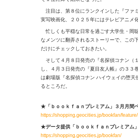
注目は、第８位にランクインした『ファミ
実写映画化、２０２５年にはテレビアニメ
忙しくも平穏な日常を過ごす大学生・岡聡
なメンツに翻弄されるストーリーで、この
だけにチェックしておきたい。
そして４月８日発売の『名探偵コナン（１
し、４月３日発売の『夏目友人帳』の３３
は劇場版『名探偵コナン ハイウェイの堕天
るところだ。
★「ｂｏｏｋｆａｎプレミアム」３月月間
https://shopping.geocities.jp/bookfan/featur
★データ提供「ｂｏｏｋｆａｎプレミアム
https://shopping.geocities.jp/bookfan/