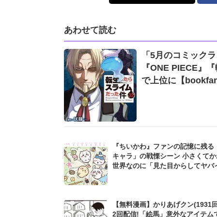
あわせて読む
「5月のコミックラ
『ONE PIEC
で上位に【bookf
『ちいかわ』ファンの記憶に残る
キャラ」の戦慄シーン 小さくてか
世界なのに「見た目からしてヤバイ.
【無料漫画】かりあげクン(1931回
2回配信!「絵馬」意外なアイテム