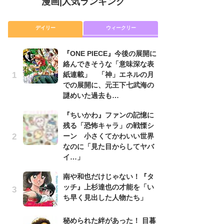
漫画
|
人気ランキング
デイリー
ウィークリー
『ONE PIECE』今後の展開に
舞
絡んできそうな「意味深な表
編
紙連載」 「神」エネルの月
禁
での展開に、元王下七武海の
「
謎めいた過去も…
連
『ちいかわ』ファンの記憶に
『O
残る「恐怖キャラ」の戦慄シ
絡
ーン 小さくてかわいい世界
紙
なのに「見た目からしてヤバ
で
イ…」
謎
南や和也だけじゃない！『タ
令
ッチ』上杉達也の才能を「い
た!
ち早く見出した人物たち」
前
ト
ド
秘められた絆があった！ 目暮