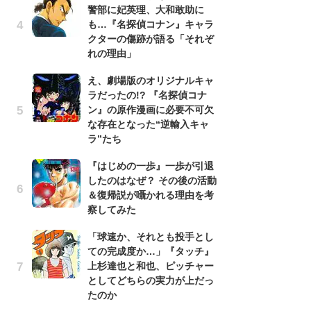
警部に妃英理、大和敢助に
南
も…『名探偵コナン』キャラ
ッ
クターの傷跡が語る「それぞ
ち
れの理由」
え、劇場版のオリジナルキャ
『
ラだったの!? 『名探偵コナ
残
ン』の原作漫画に必要不可欠
ー
な存在となった“逆輸入キャ
な
ラ”たち
イ
『はじめの一歩』一歩が引退
ア
したのはなぜ？ その後の活動
ー
＆復帰説が囁かれる理由を考
場
察してみた
ァ
「球速か、それとも投手とし
努
ての完成度か…」『タッチ』
ジ
上杉達也と和也、ピッチャー
鬼
としてどちらの実力が上だっ
の
たのか
怖