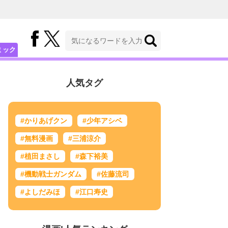
ミック
人気タグ
#かりあげクン
#少年アシベ
#無料漫画
#三浦涼介
#植田まさし
#森下裕美
#機動戦士ガンダム
#佐藤流司
#よしだみほ
#江口寿史