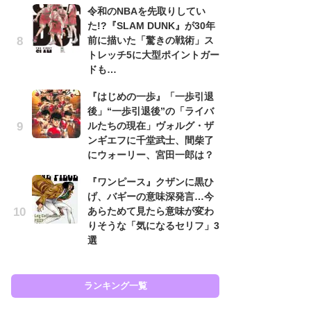
令和のNBAを先取りしてい
代
た!?『SLAM DUNK』が30年
加
前に描いた「驚きの戦術」ス
思
トレッチ5に大型ポイントガー
「
ドも…
て
『はじめの一歩』「一歩引退
上
後」“一歩引退後”の「ライバ
と
ルたちの現在」ヴォルグ・ザ
た
ンギエフに千堂武士、間柴了
原
にウォーリー、宮田一郎は？
闘
『ワンピース』クザンに黒ひ
ア
げ、バギーの意味深発言…今
の
あらためて見たら意味が変わ
りそうな「気になるセリフ」3
選
ラン
ランキング一覧