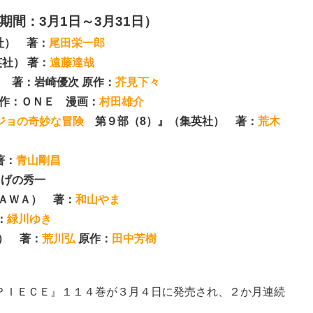
間：3月1日～3月31日）
社） 著：
尾田栄一郎
英社） 著：
遠藤達哉
 著：岩崎優次 原作：
芥見下々
原作：ＯＮＥ 漫画：
村田雄介
ジョの奇妙な冒険
第９部（8）』（集英社） 著：
荒木
著：
青山剛昌
しげの秀一
ＫＡＷＡ） 著：
和山やま
：
緑川ゆき
社） 著：
荒川弘
原作：
田中芳樹
ＰＩＥＣＥ』１１４巻が３月４日に発売され、２か月連続