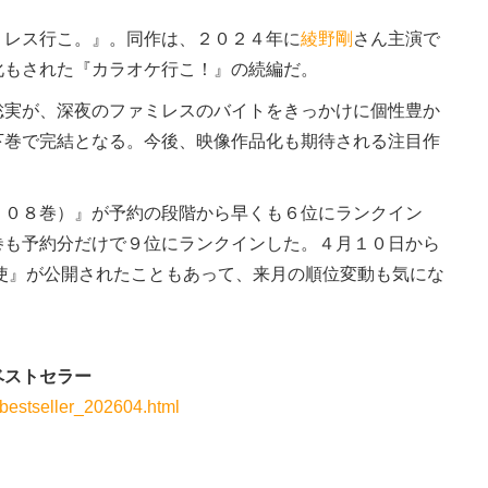
レス行こ。』。同作は、２０２４年に
綾野剛
さん主演で
化もされた『カラオケ行こ！』の続編だ。
実が、深夜のファミレスのバイトをきっかけに個性豊か
下巻で完結となる。今後、映像作品化も期待される注目作
０８巻）』が予約の段階から早くも６位にランクイン
巻も予約分だけで９位にランクインした。４月１０日から
使』が公開されたこともあって、来月の順位変動も気にな
ベストセラー
e/bestseller_202604.html
」