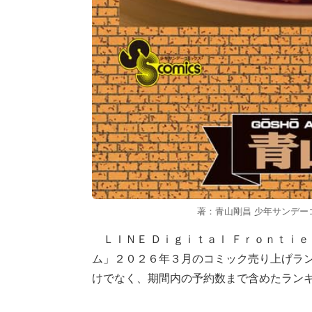
著：青山剛昌 少年サンデーコ
ＬＩＮＥ Ｄｉｇｉｔａｌ Ｆｒｏｎｔｉ
ム」２０２６年３月のコミック売り上げラ
けでなく、期間内の予約数まで含めたラン