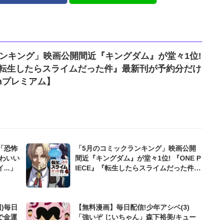
ンキング」映画公開間近『キングダム』が堂々1位!
E』『転生したらスライムだった件』最新刊が予約分だけ
anプレミアム】
「恐怖
「5月のコミックランキング」映画公開
わいい
間近『キングダム』が堂々1位! 『ONE P
..」
IECE』『転生したらスライムだった件』
最新刊が予約分だけで上位に【bookfan
プレミアム】
)毎日
【無料漫画】毎日配信!少年アシベ(3)
で金運
「強いぞ じいちゃん」森下裕美/キュー