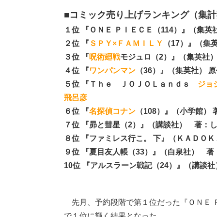
■コミック売り上げランキング（集計期
１位 『ＯＮＥ ＰＩＥＣＥ（114）』（集英
２位 『
ＳＰＹ×ＦＡＭＩＬＹ
（17）』（集
３位 『
呪術廻戦
モジュロ（2）』（集英社）
４位 『
ワンパンマン
（36）』（集英社） 
５位 『Ｔｈｅ ＪＯＪＯＬａｎｄｓ
ジョ
飛呂彦
６位 『
名探偵コナン
（108）』（小学館） 
７位 『昴と彗星（2）』（講談社） 著：
８位 『ファミレス行こ。 下』（ＫＡＤＯ
９位 『夏目友人帳（33）』（白泉社） 著
10位 『アルスラーン戦記（24）』（講談
先月、予約段階で第１位だった『ＯＮＥ 
で１位に輝く結果となった。