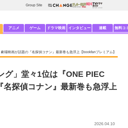
Group Site
アニメ
ゲーム
ドラマ映画
インタビュー
連載
無料コ
』、劇場映画が話題の『名探偵コナン』最新巻も急浮上【bookfanプレミアム】
グ」堂々1位は『ONE PIEC
『名探偵コナン』最新巻も急浮上
2026.04.10