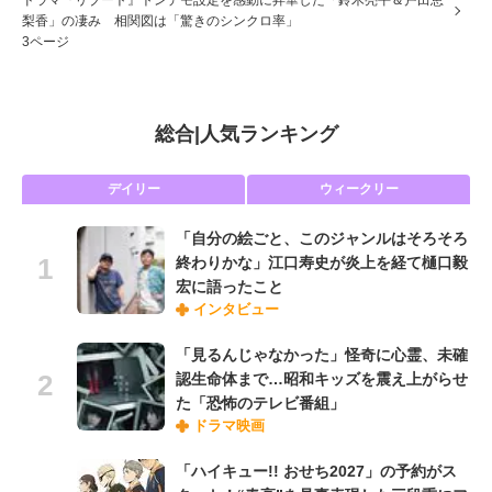
ドラマ『リブート』トンデモ設定を感動に昇華した「鈴木亮平＆戸田恵
梨香」の凄み 相関図は「驚きのシンクロ率」
3ページ
総合
|
人気ランキング
デイリー
ウィークリー
「自分の絵ごと、このジャンルはそろそろ
終わりかな」江口寿史が炎上を経て樋口毅
宏に語ったこと
インタビュー
「見るんじゃなかった」怪奇に心霊、未確
認生命体まで…昭和キッズを震え上がらせ
た「恐怖のテレビ番組」
ドラマ映画
「ハイキュー!! おせち2027」の予約がス