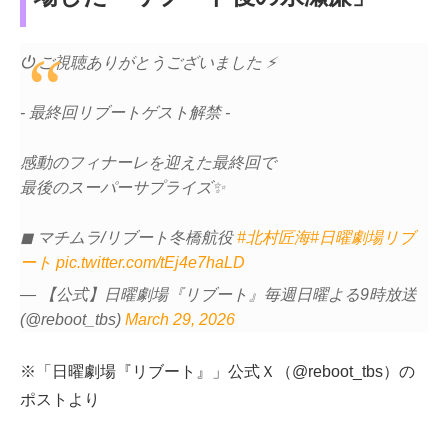
⏻ ご視聴ありがとうございました ⚡️
- 最終回リブートゲスト解禁 -
感動のフィナーレを迎えた最終回で
最後のスーパーサプライズ✨
◼︎ マチムラ/リブート冬橋航役
#北村匠海
#日曜劇場リブ
ート
pic.twitter.com/tEj4e7haLD
— 【公式】日曜劇場『リブート』毎週日曜よる9時放送
(@reboot_tbs)
March 29, 2026
※「日曜劇場『リブート』」公式Ｘ（@reboot_tbs）の
ポストより