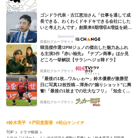
ゴンドラ代表・古江恵治さん「仕事を通して成
長できる、わくわくドキドキできる会社にした
いと考えたんです」創業来9期増収&増益を続け
るWebマーケティング会社のアイデンティティ
Sponsored
双葉社グループサイト
韓流傑作選!2PMジュノの傑出した魅力あふれ
る主演3作『赤い袖先』『テプン商事』ほか見
どころ一挙解説【サランヘジョ韓ドラ】
双葉社グループサイト
「最後の1枚...ワルぃゎ〜」鈴木優磨が激勝翌
日に写真12枚投稿→渾身の“煽りショット”に興
奮!「最後の1枚までの壮大なフリ」「知念くん
のことどんだけ好きなんよw」
双葉社グループサイト
#鈴木亮平
#戸田恵梨香
#松山ケンイチ
TOP
ドラマ映画