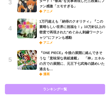
タート！“春高”を見事表現した三段重にフ
ァン感激「エモすぎる」
アニメ
1万円超えも「納得のクオリティ」『この
素晴らしい世界に祝福を！』10万針以上の
密度で再現された“めぐみん刺繍ワークシ
ャツ”にファンも感動
アニメ
『ONE PIECE』今後の展開に絡んできそ
うな「意味深な表紙連載」 「神」エネル
の月での展開に、元王下七武海の謎めいた
過去も…
漫画
ランキング一覧