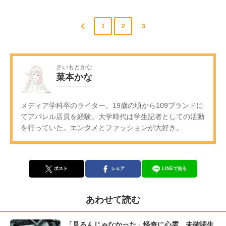
1
2
3
さいもとかな
菜本かな
メディア学科卒のライター。19歳の頃から109ブランドに
てアパレル店員を経験。大学時代は学生記者としての活動
を行っていた。エンタメとファッションが大好き。
ポスト
シェア
LINEで送る
あわせて読む
「見るんじゃなかった」怪奇に心霊、未確認生