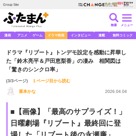
Group Site
検索
メニュー
漫画
アニメ
ゲーム
ドラマ映画
インタビュー
連載
無料コミック
ドラマ『リブート』トンデモ設定を感動に昇華し
た「鈴木亮平＆戸田恵梨香」の凄み 相関図は
「驚きのシンクロ率」
(3/3ページ)
１ページ目から読む
菜本かな
2026.04.04
■【画像】「最高のサプライズ！」
日曜劇場『リブート』最終回に登
場した「リブート後の永瀬廉」