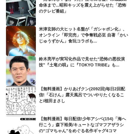
命体まで...昭和キッズを震え上がらせた「恐怖
のテレビ番組」
米津玄師の大ヒット名盤が「ガシャポン化」、
オンライン「即完売」で争奪戦必至 自著「かい
じゅうずかん」食玩コラボも...
鈴木亮平が実写化作品で見せた“恐怖の悪役演
技”『土竜の唄』に『TOKYO TRIBE』も...
【無料漫画】かりあげクン(2092回)毎日2回配
信!「石けん」露天風呂でついやりたくなるこ
と/植田まさし
【無料漫画】毎日配信!少年アシベ(154)「海へ
行こう」森下裕美/キュートなゴマフアザラシ
の“ゴマちゃん”をめぐる名作ギャグ4コマ