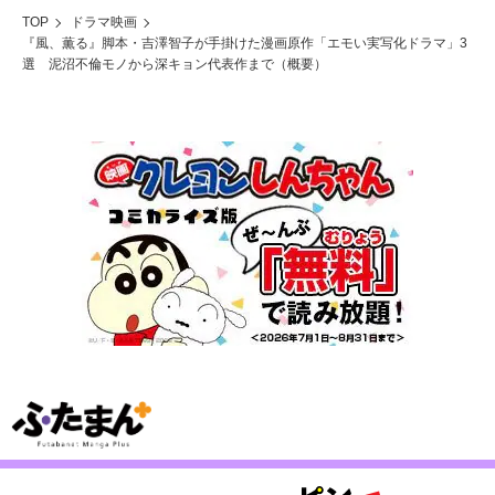
TOP
ドラマ映画
『風、薫る』脚本・吉澤智子が手掛けた漫画原作「エモい実写化ドラマ」3
選 泥沼不倫モノから深キョン代表作まで（概要）