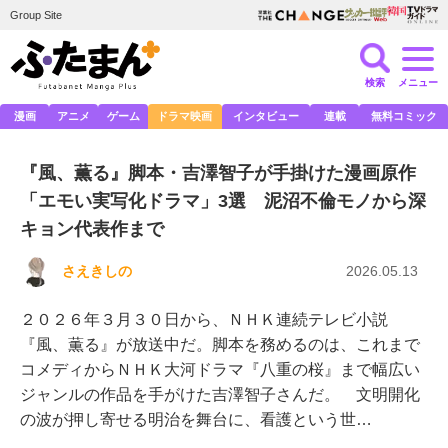
Group Site
検索
メニュー
漫画
アニメ
ゲーム
ドラマ映画
インタビュー
連載
無料コミック
『風、薫る』脚本・吉澤智子が手掛けた漫画原作
「エモい実写化ドラマ」3選 泥沼不倫モノから深
キョン代表作まで
さえきしの
2026.05.13
２０２６年３月３０日から、ＮＨＫ連続テレビ小説
『風、薫る』が放送中だ。脚本を務めるのは、これまで
コメディからＮＨＫ大河ドラマ『八重の桜』まで幅広い
ジャンルの作品を手がけた吉澤智子さんだ。 文明開化
の波が押し寄せる明治を舞台に、看護という世…