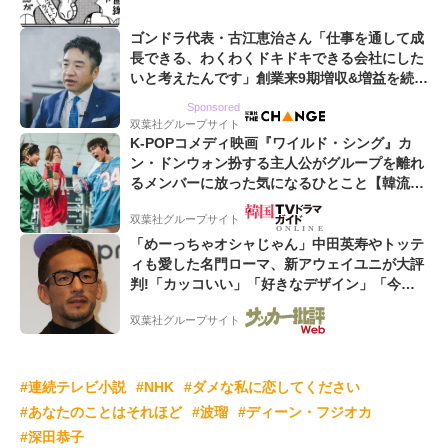
ゴンドラ代表・古江恵治さん「仕事を通して成
長できる、わくわくドキドキできる会社にした
いと考えたんです」創業来9期増収&増益を続け
るWebマーケティング会社のアイデンティティ
Sponsored
双葉社グループサイト
K-POPコメディ映画『ワイルド・シング』カ
ン・ドンウォン扮する主人公がグループを離れ
るメンバーに放った気になるひとこと【韓流談
義fromソウル】
双葉社グループサイト
「めーっちゃオシャじゃん」中田英寿やトッテ
ィも愛した名門ローマ、新アウェイユニが大評
判!「カッコいい」「好きなデザイン」「今年
は2nd買おうかな」
双葉社グループサイト
#連続テレビ小説
#NHK
#ダメな私に恋してください
#あなたのことはそれほど
#波瑠
#ディーン・フジオカ
#深田恭子