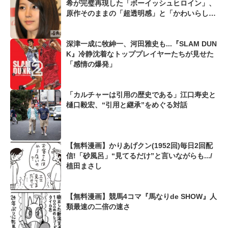
希が完璧再現した「ボーイッシュヒロイン」、
原作そのままの「超透明感」と「かわいらし
さ」
深津一成に牧紳一、河田雅史も...『SLAM DUN
K』冷静沈着なトッププレイヤーたちが見せた
「感情の爆発」
「カルチャーは引用の歴史である」江口寿史と
樋口毅宏、“引用と継承”をめぐる対話
【無料漫画】かりあげクン(1952回)毎日2回配
信!「砂風呂」“見てるだけ”と言いながらも.../
植田まさし
【無料漫画】競馬4コマ『馬なりde SHOW』人
類最速の二倍の速さ