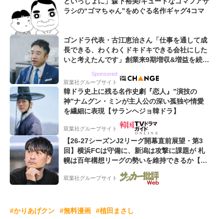
といっしょに」森下裕美/キュートなゴマフアザ
ラシの“ゴマちゃん”をめぐる名作ギャグ4コマ
ゴンドラ代表・古江恵治さん「仕事を通して成
長できる、わくわくドキドキできる会社にした
いと考えたんです」創業来9期増収&増益を続け
るWebマーケティング会社のアイデンティティ
Sponsored
双葉社グループサイト
韓ドラ史上に残る名作史劇『恋人』”演技の
神”ナムグン・ミンが主人公の深い孤独や情愛
を繊細に表現【サランヘジョ韓ドラ】
双葉社グループサイト
【26-27シーズンJ2リーグ開幕直前展望・第3
回】横浜FCは守備に、新潟は攻撃に課題が 札
幌は百年構想リーグの勢いを維持できるか【戸
塚啓のJ2のミカタ】(2)
双葉社グループサイト
#かりあげクン
#無料漫画
#植田まさし