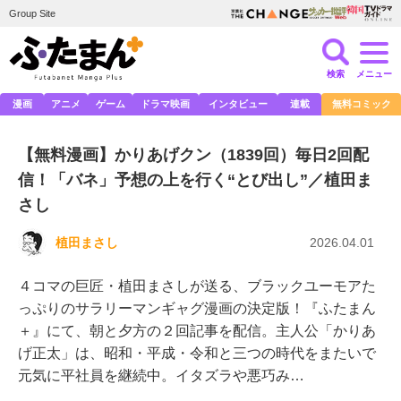
Group Site
検索
メニュー
漫画
アニメ
ゲーム
ドラマ映画
インタビュー
連載
無料コミック
【無料漫画】かりあげクン（1839回）毎日2回配
信！「バネ」予想の上を行く“とび出し”／植田ま
さし
植田まさし
2026.04.01
４コマの巨匠・植田まさしが送る、ブラックユーモアた
っぷりのサラリーマンギャグ漫画の決定版！『ふたまん
＋』にて、朝と夕方の２回記事を配信。主人公「かりあ
げ正太」は、昭和・平成・令和と三つの時代をまたいで
元気に平社員を継続中。イタズラや悪巧み…