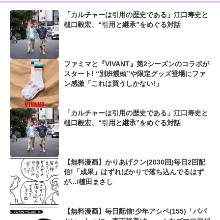
「カルチャーは引用の歴史である」江口寿史と
樋口毅宏、“引用と継承”をめぐる対話
ファミマと『VIVANT』第2シーズンのコラボが
スタート! “別班饅頭”や限定グッズ登場にファ
ン感激「これは買うしかない!」
「カルチャーは引用の歴史である」江口寿史と
樋口毅宏、“引用と継承”をめぐる対話
【無料漫画】かりあげクン(2030回)毎日2回配
信!「成果」はずればかりで落ち込んでるはず
が.../植田まさし
【無料漫画】毎日配信!少年アシベ(155)「パパ