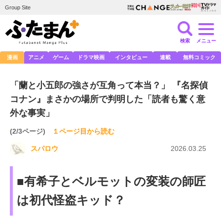
Group Site
検索
メニュー
漫画
アニメ
ゲーム
ドラマ映画
インタビュー
連載
無料コミック
「蘭と小五郎の強さが互角って本当？」 『名探偵
コナン』まさかの場所で判明した「読者も驚く意
外な事実」
(2/3ページ)
１ページ目から読む
スパロウ
2026.03.25
■有希子とベルモットの変装の師匠
は初代怪盗キッド？