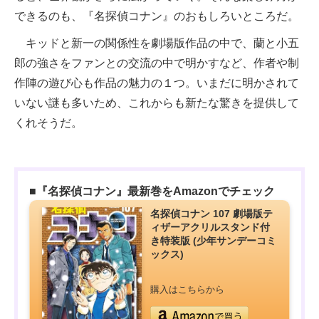
できるのも、『名探偵コナン』のおもしろいところだ。
キッドと新一の関係性を劇場版作品の中で、蘭と小五
郎の強さをファンとの交流の中で明かすなど、作者や制
作陣の遊び心も作品の魅力の１つ。いまだに明かされて
いない謎も多いため、これからも新たな驚きを提供して
くれそうだ。
■『名探偵コナン』最新巻をAmazonでチェック
名探偵コナン 107 劇場版テ
ィザーアクリルスタンド付
き特装版 (少年サンデーコミ
ックス)
購入はこちらから