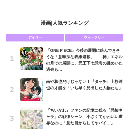
漫画
|
人気ランキング
デイリー
ウィークリー
『ONE PIECE』今後の展開に絡んできそ
うな「意味深な表紙連載」 「神」エネル
の月での展開に、元王下七武海の謎めいた
過去も…
南や和也だけじゃない！『タッチ』上杉達
也の才能を「いち早く見出した人物たち」
『ちいかわ』ファンの記憶に残る「恐怖キ
ャラ」の戦慄シーン 小さくてかわいい世
界なのに「見た目からしてヤバイ…」