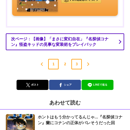
次ページ：【画像】「まさに変幻自在」『名探偵コナ
ン』怪盗キッドの見事な変装術をプレイバック
1
2
3
ポスト
シェア
LINEで送る
あわせて読む
ホントはもう分かってるんじゃ...『名探偵コナ
ン』蘭にコナンの正体がバレそうだった回