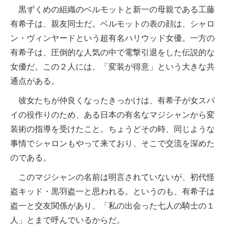
黒ずくめの組織のベルモットと新一の母親である工藤
有希子は、親友同士だ。ベルモットの表の顔は、シャロ
ン・ヴィンヤードという超有名ハリウッド女優。一方の
有希子は、圧倒的な人気の中で電撃引退をした伝説的な
女優だ。この２人には、「変装が得意」という大きな共
通点がある。
彼女たちが仲良くなったきっかけは、有希子が女スパ
イの役作りのため、ある日本の有名なマジシャンから変
装術の指導を受けたこと。ちょうどその時、同じような
事情でシャロンもやって来ており、そこで交流を深めた
のである。
このマジシャンの名前は明言されていないが、初代怪
盗キッド・黒羽盗一と思われる。というのも、有希子は
盗一と交友関係があり、「私の出会った七人の騎士の１
人」とまで呼んでいるからだ。