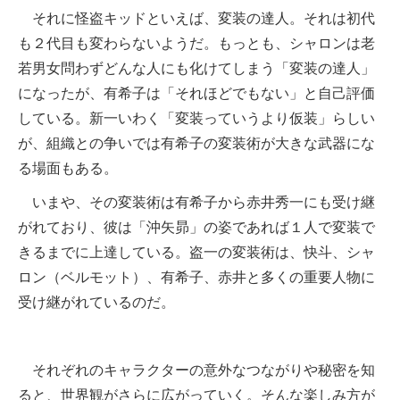
それに怪盗キッドといえば、変装の達人。それは初代
も２代目も変わらないようだ。もっとも、シャロンは老
若男女問わずどんな人にも化けてしまう「変装の達人」
になったが、有希子は「それほどでもない」と自己評価
している。新一いわく「変装っていうより仮装」らしい
が、組織との争いでは有希子の変装術が大きな武器にな
る場面もある。
いまや、その変装術は有希子から赤井秀一にも受け継
がれており、彼は「沖矢昴」の姿であれば１人で変装で
きるまでに上達している。盗一の変装術は、快斗、シャ
ロン（ベルモット）、有希子、赤井と多くの重要人物に
受け継がれているのだ。
それぞれのキャラクターの意外なつながりや秘密を知
ると、世界観がさらに広がっていく。そんな楽しみ方が