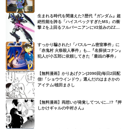
生まれる時代を間違えた?歴代『ガンダム』超
絶性能を誇る「ハイスペックすぎたMS」の衝
撃 Zを上回るフルバーニアンにV2並みのZZガ
ンダムも...
すっかり騙された!「バスルーム密室事件」に
「赤鬼村 火祭殺人事件」も...『名探偵コナン』
犯人が小五郎に依頼してきた「最凶の事件」
【無料漫画】かりあげクン(2090回)毎日2回配
信!「ショウウインドウ」選んだのはまさかの
アイテム/植田まさし
【無料漫画】両想いが発覚してついに...!?『押
しかけギャルの中村さん』