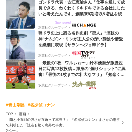
ゴンドラ代表・古江恵治さん「仕事を通して成
長できる、わくわくドキドキできる会社にした
いと考えたんです」創業来9期増収&増益を続け
るWebマーケティング会社のアイデンティティ
Sponsored
双葉社グループサイト
韓ドラ史上に残る名作史劇『恋人』”演技の
神”ナムグン・ミンが主人公の深い孤独や情愛
を繊細に表現【サランヘジョ韓ドラ】
双葉社グループサイト
「最後の1枚...ワルぃゎ〜」鈴木優磨が激勝翌
日に写真12枚投稿→渾身の“煽りショット”に興
奮!「最後の1枚までの壮大なフリ」「知念くん
のことどんだけ好きなんよw」
双葉社グループサイト
#青山剛昌
#名探偵コナン
TOP
漫画
「蘭と小五郎の強さが互角って本当？」 『名探偵コナン』まさかの場所
で判明した「読者も驚く意外な事実」
2ページ