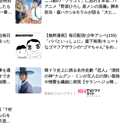
念特別
ニコ動の「ツッコミ」に思わず本音...!?
したも
アニメ『野原ひろし 昼メシの流儀』脚本
一番嬉
担当・森ハヤシ&モラルが語る「大ヒッ
トの裏側」
)毎日
【無料漫画】毎日配信!少年アシベ(155)
取った
「パパといっしょに」森下裕美/キュート
なゴマフアザラシの“ゴマちゃん”をめぐ
る名作ギャグ4コマ
事を通
韓ドラ史上に残る名作史劇『恋人』”演技
キでき
の神”ナムグン・ミンが主人公の深い孤独
創業来
や情愛を繊細に表現【サランヘジョ韓ド
ケティン
ラ】
双葉社グループサイト
回「T村
も心を
不思議
すべき