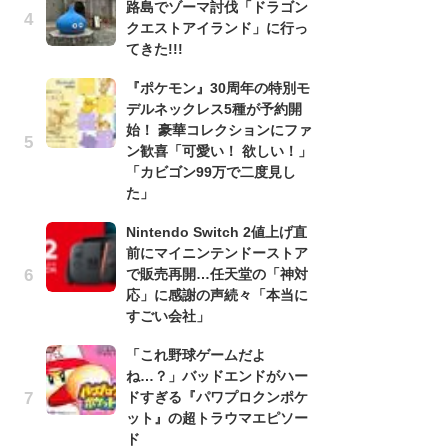
路島でゾーマ討伐「ドラゴン
う
クエストアイランド」に行っ
ボ
てきた!!!
「
マ
『ポケモン』30周年の特別モ
フ
デルネックレス5種が予約開
始！ 豪華コレクションにファ
『
ン歓喜「可愛い！ 欲しい！」
オ
「カビゴン99万で二度見し
く
た」
熱
出
Nintendo Switch 2値上げ直
前にマイニンテンドーストア
「
で販売再開…任天堂の「神対
ね
応」に感謝の声続々「本当に
ド
すごい会社」
ッ
ド
「これ野球ゲームだよ
ね…？」バッドエンドがハー
『
ドすぎる『パワプロクンポケ
ト
ット』の超トラウマエピソー
ー
ド
説