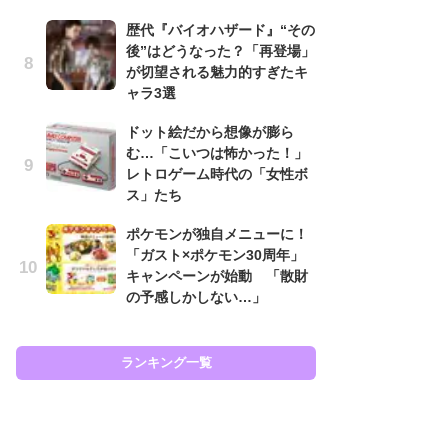
と
歴代『バイオハザード』“その
後”はどうなった？「再登場」
大
が切望される魅力的すぎたキ
恐怖
ャラ3選
の
キ
ドット絵だから想像が膨ら
屈
む…「こいつは怖かった！」
レトロゲーム時代の「女性ボ
癒
ス」たち
イ
や
ポケモンが独自メニューに！
せ
「ガスト×ポケモン30周年」
キャンペーンが始動 「散財
ガ
の予感しかしない…」
ョ
ー
翼
ッ
ランキング一覧
ラン