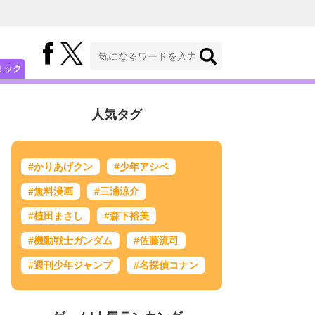
ミック
人気タグ
#かりあげクン
#少年アシベ
#無料漫画
#三浦涼介
#植田まさし
#森下裕美
#機動戦士ガンダム
#佐藤流司
#週刊少年ジャンプ
#名探偵コナン