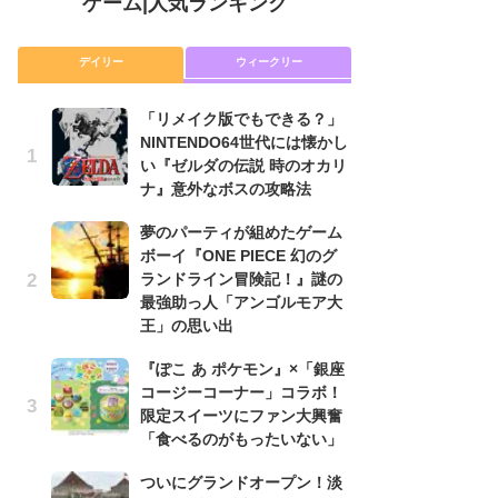
ゲーム
|
人気ランキング
デイリー
ウィークリー
「リメイク版でもできる？」
P
NINTENDO64世代には懐かし
滅
い『ゼルダの伝説 時のオカリ
モ
ナ』意外なボスの攻略法
ル
で
夢のパーティが組めたゲーム
ボーイ『ONE PIECE 幻のグ
『
ランドライン冒険記！』謎の
コ
最強助っ人「アンゴルモア大
限
王」の思い出
「
『ぽこ あ ポケモン』×「銀座
「
コージーコーナー」コラボ！
NI
限定スイーツにファン大興奮
い
「食べるのがもったいない」
ナ
ついにグランドオープン！淡
悲