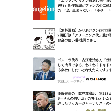
『エヴァンゲリオン放送30周年記
興行』新作短編がファンの心に残
の 「涙が止まらない」「幸せ」「
しい」
【無料漫画】かりあげクン(2032回
2回配信!「クリーニング代」受け
お金の使い道/植田まさし
ゴンドラ代表・古江恵治さん「仕
して成長できる、わくわくドキド
る会社にしたいと考えたんです」
9期増収&増益を続けるWebマー
Sponsored
グ会社のアイデンティティ
双葉社グループサイト
後藤健生の「蹴球放浪記」第327
S一さんの思い出」の巻(2)オシム
許したサッカージャーナリストの
な人徳。全州のはずが原州へ? 愛