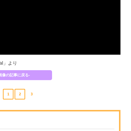
ial」より
-画像の記事に戻る-
1
2
3