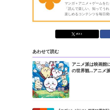
マンガ＋アニメ＋ゲームをた
「読んで楽しい、知ってうれ
楽しめるコンテンツを毎日発信!
ポスト
あわせて読む
アニメ派は映画館に
の世界観...アニ