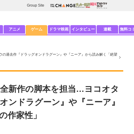
Group Site
アニメ
ゲーム
ドラマ映画
インタビュー
連載
無料コ
ウの過去作『ドラッグオンドラグーン』や『ニーア』から読み解く「絶望
全新作の脚本を担当…ヨコオタ
オンドラグーン』や『ニーア』
の作家性」