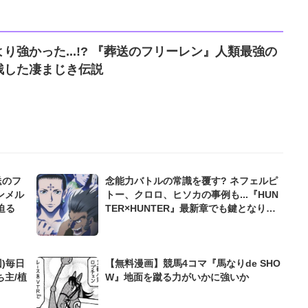
り強かった...!? 『葬送のフリーレン』人類最強の
残した凄まじき伝説
送のフ
念能力バトルの常識を覆す? ネフェルピ
ンメル
トー、クロロ、ヒソカの事例も...『HUN
迫る
TER×HUNTER』最新章でも鍵となりそ
うな「“死後強まる念”の能力」を考察
)毎日
【無料漫画】競馬4コマ『馬なりde SHO
ち主/植
W』地面を蹴る力がいかに強いか