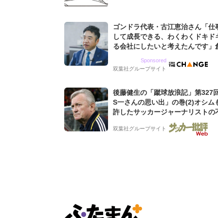
ゴンドラ代表・古江恵治さん「仕
して成長できる、わくわくドキド
る会社にしたいと考えたんです」
9期増収&増益を続けるWebマー
Sponsored
グ会社のアイデンティティ
双葉社グループサイト
後藤健生の「蹴球放浪記」第327
S一さんの思い出」の巻(2)オシム
許したサッカージャーナリストの
な人徳。全州のはずが原州へ? 愛
双葉社グループサイト
男の“大迷子”伝説