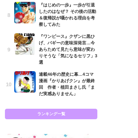
『はじめの一歩』一歩が引退
南
したのはなぜ？ その後の活動
ッ
＆復帰説が囁かれる理由を考
ち
察してみた
『ワンピース』クザンに黒ひ
怖
げ、バギーの意味深発言…今
代
あらためて見たら意味が変わ
加
りそうな「気になるセリフ」3
思
選
原
連載46年の歴史に幕…4コマ
闘
漫画『かりあげクン』が最終
ア
回 作者・植田まさし氏「ま
の
だ実感ありません」
ラン
ランキング一覧