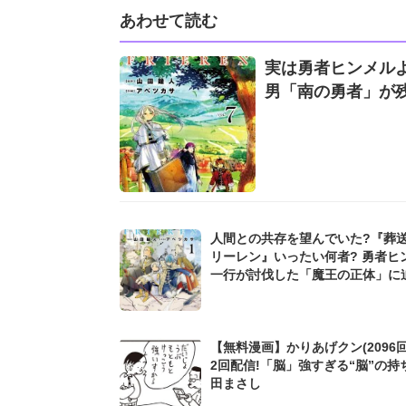
あわせて読む
実は勇者ヒンメルよ
男「南の勇者」が
人間との共存を望んでいた?『葬
リーレン』いったい何者? 勇者ヒ
一行が討伐した「魔王の正体」に
【無料漫画】かりあげクン(2096回
2回配信!「脳」強すぎる“脳”の持
田まさし