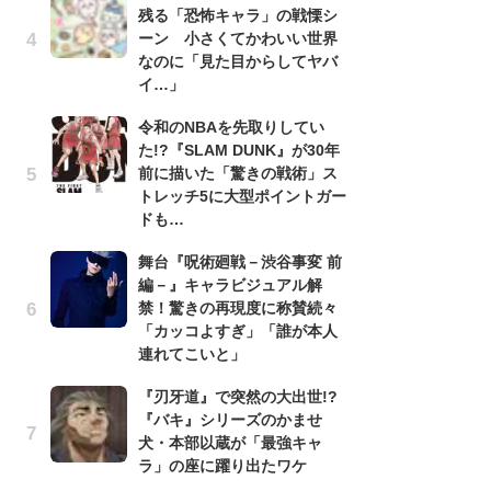
残る「恐怖キャラ」の戦慄シ
『
ーン 小さくてかわいい世界
残
なのに「見た目からしてヤバ
ー
イ…」
な
イ
令和のNBAを先取りしてい
た!?『SLAM DUNK』が30年
『
前に描いた「驚きの戦術」ス
に
トレッチ5に大型ポイントガー
も
ドも…
を
役
舞台『呪術廻戦－渋谷事変 前
編－』キャラビジュアル解
ア
禁！驚きの再現度に称賛続々
ー
「カッコよすぎ」「誰が本人
場
連れてこいと」
ァ
『刃牙道』で突然の大出世!?
努
『バキ』シリーズのかませ
ジ
犬・本部以蔵が「最強キャ
鬼
ラ」の座に躍り出たワケ
の