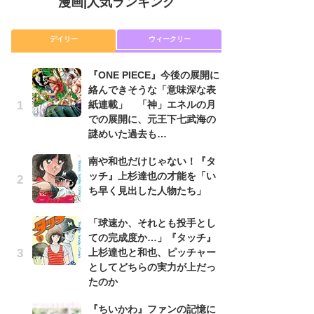
漫画
|
人気ランキング
デイリー
ウィークリー
『ONE PIECE』今後の展開に
舞
絡んできそうな「意味深な表
編
紙連載」 「神」エネルの月
禁
での展開に、元王下七武海の
「
謎めいた過去も…
連
南や和也だけじゃない！『タ
令
ッチ』上杉達也の才能を「い
た!
ち早く見出した人物たち」
前
ト
ド
「球速か、それとも投手とし
ての完成度か…」『タッチ』
『O
上杉達也と和也、ピッチャー
絡
としてどちらの実力が上だっ
紙
たのか
で
謎
『ちいかわ』ファンの記憶に