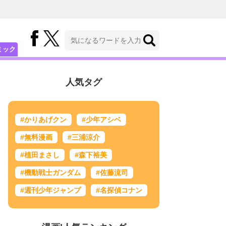
ミック
人気タグ
#かりあげクン
#少年アシベ
#無料漫画
#三浦涼介
#植田まさし
#森下裕美
#機動戦士ガンダム
#佐藤流司
#週刊少年ジャンプ
#名探偵コナン