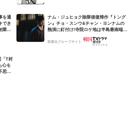
事を通
ナム・ジュヒョク除隊後復帰作『トング
キでき
ン』チョ・スンウ&チャン・ヨンナムの
創業来
熱演に釘付け!寺院ロケ地は半島最南端の
ケティン
海南郡「道卒庵」【韓ドラから始める韓
国旅行】
双葉社グループサイト
回「T村
も心を
不思議
すべき