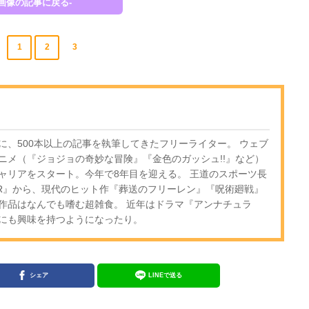
-画像の記事に戻る-
1
2
3
に、500本以上の記事を執筆してきたフリーライター。 ウェブ
ニメ（『ジョジョの奇妙な冒険』『金色のガッシュ!!』など）
ャリアをスタート。今年で8年目を迎える。 王道のスポーツ長
OR』から、現代のヒット作『葬送のフリーレン』『呪術廻戦』
作品はなんでも嗜む超雑食。 近年はドラマ『アンナチュラ
にも興味を持つようになったり。
シェア
LINEで送る