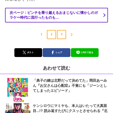
次ページ：ピンチを乗り越えるおまじないに懐かしのガ
ラケー時代に流行ったものも…
1
2
3
ポスト
シェア
LINEで送る
あわせて読む
「典子の婿は北野だって決めてた」岡田あーみ
ん『お父さんは心配症』不覚にも「ジーンとし
てしまったエピソード」
ケンシロウにマミヤも、本人はいたって大真面
目...!? 読み返すたびにクスッとさせられる『北