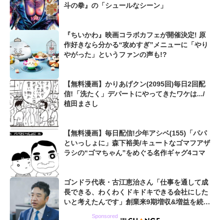
斗の拳』の「シュールなシーン」
『ちいかわ』映画コラボカフェが開催決定! 原
作好きなら分かる“攻めすぎ”メニューに「やり
やがった」というファンの声も!?
【無料漫画】かりあげクン(2095回)毎日2回配
信!「洗たく」デパートにやってきたワケは.../
植田まさし
【無料漫画】毎日配信!少年アシベ(155)「パパ
といっしょに」森下裕美/キュートなゴマフアザ
ラシの“ゴマちゃん”をめぐる名作ギャグ4コマ
ゴンドラ代表・古江恵治さん「仕事を通して成
長できる、わくわくドキドキできる会社にした
いと考えたんです」創業来9期増収&増益を続け
るWebマーケティング会社のアイデンティティ
Sponsored