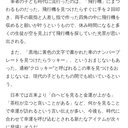
筆者の子ども時代に流行ったのは、「飛行機」にまつ
わるものだった。飛行機を見つけたらすぐに手を２回叩
き、両手の親指と人差し指で作った四角の中に飛行機を
収めると願いが叶うというもので、休み時間になると多
くの生徒が空を見上げて飛行機を探していた光景が思い
出される。
また、「黒地に黄色の文字で書かれた車のナンバープ
レートを見つけたらラッキー」、というおまじないもあ
った。通称“クロッキー”と呼ばれるこの車を見つけるお
まじないは、現代の子どもたちの間でも続いているとい
う。
日本では古来より「白ヘビを見ると金運が上がる」
「茶柱が立つと良いことがある」など、何かを見ること
で幸運が訪れるという言い伝えが多い。今後も、時代に
合わせて幸運を呼び込むとされる新たなアイテムが次々
に登場しそうだ。