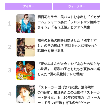
デイリー
ウィークリー
明日花キララ、美バストむき出し『イカゲ
ーム』ジャージ姿に「フロントマン籠絡で
きそう」「もう圧勝」とファン興奮
昭和のお茶の間を戦慄させた『積木くず
し』のその後は？ 実話をもとに描かれた
話題作を振り返る
『夏休みまんが大会』や『あなたの知らな
い世界』…昭和の子どもたちが夏休みに楽
しんだ “夏の風物詩テレビ番組”
『ストーカー 逃げきれぬ愛』渡部篤郎
の"怪演"、雛形あきこの出世作『ストーカ
ー・誘う女』も…90年代後期の「ストーカ
ー」ドラマが“怖すぎる名作”だった