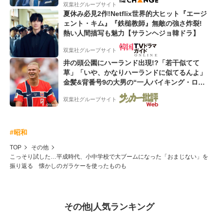
双葉社グループサイト
夏休み必見2作!Netflix世界的大ヒット『エージ
ェント・キム』『鉄槌教師』無敵の強さ炸裂!
熱い人間描写も魅力【サランヘジョ韓ドラ】
双葉社グループサイト
井の頭公園にハーランド出現!?「若干似てて
草」「いや、かなりハーランドに似てるんよ」
金髪&背番号9の大男の“一人バイキング・ロ
ー”映像が話題!「元気をもらった」
双葉社グループサイト
#昭和
TOP
その他
こっそり試した…平成時代、小中学校で大ブームになった「おまじない」を
振り返る 懐かしのガラケーを使ったものも
その他
|
人気ランキング