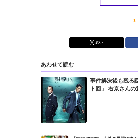
1
ポスト
あわせて読む
事件解決後も残る謎
ト回」 右京さんの意