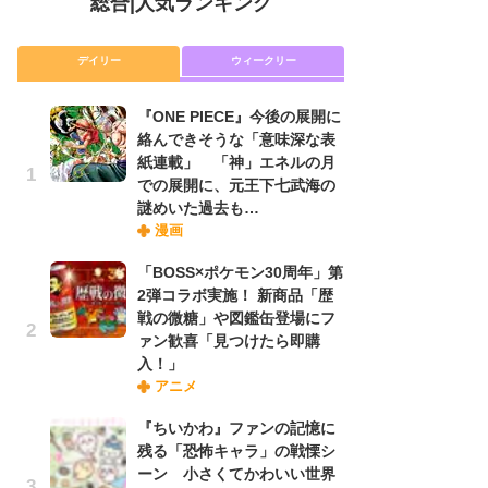
総合
|
人気ランキング
デイリー
ウィークリー
『ONE PIECE』今後の展開に
放
絡んできそうな「意味深な表
ム
紙連載」 「神」エネルの月
「
での展開に、元王下七武海の
「
謎めいた過去も…
漫画
木
「BOSS×ポケモン30周年」第
シ
2弾コラボ実施！ 新商品「歴
「
戦の微糖」や図鑑缶登場にフ
ル
ァン歓喜「見つけたら即購
ム
入！」
さ
アニメ
ス
『ちいかわ』ファンの記憶に
残る「恐怖キャラ」の戦慄シ
舞
ーン 小さくてかわいい世界
編