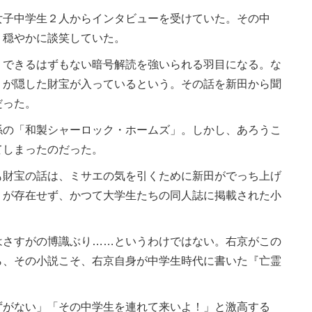
子中学生２人からインタビューを受けていた。その中
、穏やかに談笑していた。
できるはずもない暗号解読を強いられる羽目になる。な
」が隠した財宝が入っているという。その話を新田から聞
だった。
の「和製シャーロック・ホームズ」。しかし、あろうこ
てしまったのだった。
財宝の話は、ミサエの気を引くために新田がでっち上げ
」が存在せず、かつて大学生たちの同人誌に掲載された小
さすがの博識ぶり……というわけではない。右京がこの
ら、その小説こそ、右京自身が中学生時代に書いた『亡霊
がない」「その中学生を連れて来いよ！」と激高する