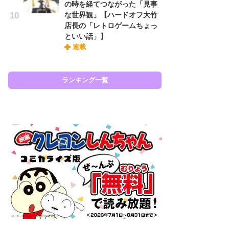
の時を経てつながった「見事
『
な世界観」【ハードオフ大竹
に
店長の「レトロゲームちょっ
も
といい話」】
を
連載
役
ランキング一覧
ラン