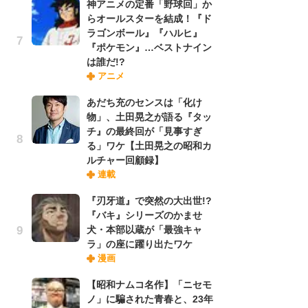
神アニメの定番「野球回」か
実
らオールスターを結成！『ド
ラゴンボール』『ハルヒ』
『ポケモン』…ベストナイン
劇
は誰だ!?
け
アニメ
「
れ
あだち充のセンスは「化け
物」、土田晃之が語る『タッ
チ』の最終回が「見事すぎ
令
る」ワケ【土田晃之の昭和カ
た!
ルチャー回顧録】
前
連載
ト
ド
『刃牙道』で突然の大出世!?
『バキ』シリーズのかませ
犬・本部以蔵が「最強キャ
「
ラ」の座に躍り出たワケ
決
漫画
場
別
【昭和ナムコ名作】「ニセモ
ノ」に騙された青春と、23年