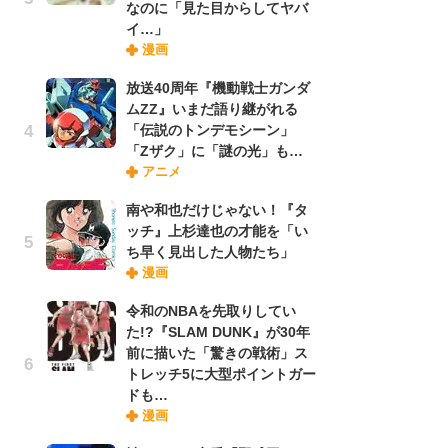
なのに「見た目からしてヤバ
禁
イ…」
「
漫画
連
放送40周年『機動戦士ガンダ
ムZZ』いまだ語り継がれる
【
「伝説のトンデモシーン」
ー
「Zザク」に「謎の光」も…
完
アニメ
ー
南や和也だけじゃない！『タ
ッチ』上杉達也の才能を「い
ナ
ち早く見出した人物たち」
リ
漫画
イ
味
令和のNBAを先取りしてい
フ
た!?『SLAM DUNK』が30年
ち
前に描いた「驚きの戦術」ス
トレッチ5に大型ポイントガー
ドも…
『
漫画
に
が