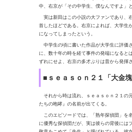
中、右京が「その中学生、僕なんですよ」
実は新田はこの小説の大ファンであり、右
首したほどである。右京によれば、大学生
になってしまったという。
中学生の頃に書いた作品が大学生に評価さ
に、数十年の時を経て事件の発端になると
ずれにせよ、右京の多才ぶりは昔から発揮
■ｓｅａｓｏｎ２１「大金
それから時は流れ、ｓｅａｓｏｎ２１の元
たちの咆哮』の名前が出てくる。
このエピソードでは、「熟年探偵団」を名
に優秀な探偵団だが、実は彼らの背後には
敬意をこめて「先生」と呼ばれている。彼