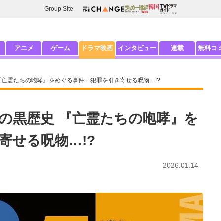
Group Site
アニメ
ゲーム
ドラマ映画
インタビュー
連載
無料コ
『亡霊たちの咆哮』をめぐる事件 犯罪を引き寄せる呪物…!?
の黒歴史 『亡霊たちの咆哮』を
寄せる呪物…!?
2026.01.14