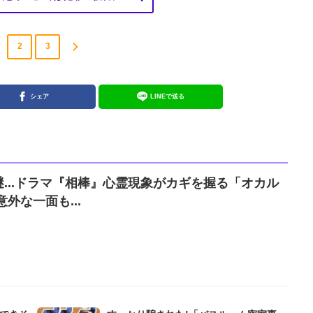
2
3
シェア
LINEで送る
...ドラマ『相棒』心霊現象がカギを握る「オカル
外な一面も...