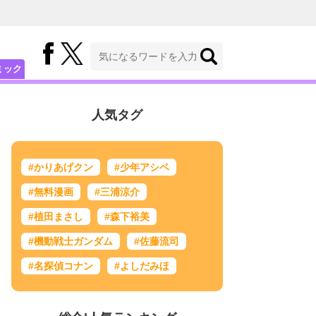
ミック
人気タグ
#かりあげクン
#少年アシベ
#無料漫画
#三浦涼介
#植田まさし
#森下裕美
#機動戦士ガンダム
#佐藤流司
#名探偵コナン
#よしだみほ