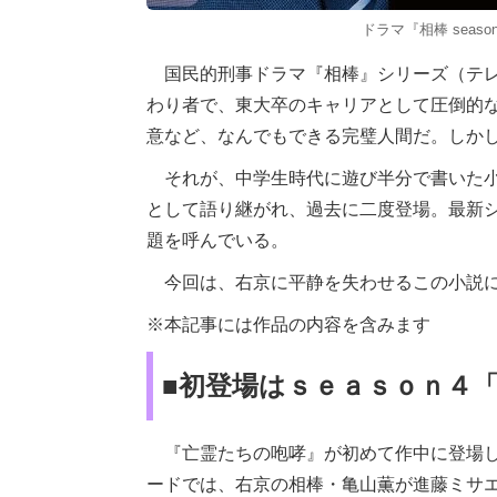
ドラマ『相棒 seas
国民的刑事ドラマ『相棒』シリーズ（テレ
わり者で、東大卒のキャリアとして圧倒的
意など、なんでもできる完璧人間だ。しかし
それが、中学生時代に遊び半分で書いた小
として語り継がれ、過去に二度登場。最新
題を呼んでいる。
今回は、右京に平静を失わせるこの小説に
※本記事には作品の内容を含みます
■初登場はｓｅａｓｏｎ４
『亡霊たちの咆哮』が初めて作中に登場し
ードでは、右京の相棒・亀山薫が進藤ミサ