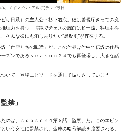
on24』メインビジュアル (C)テレビ朝日
ビ朝日系）の主人公・杉下右京。彼は警視庁きっての変
な推理力を持つ。博識でチェスの腕前は超一流、料理も得
、そんな彼にも消し去りたい“黒歴史”が存在する。
説『亡霊たちの咆哮』だ。この作品は作中で伝説の作品
シーズンであるｓｅａｓｏｎ２４でも再登場し、大きな話
ついて、登場エピソードを通して振り返っていこう。
「監禁」
たのは、ｓｅａｓｏｎ４第８話「監禁」だ。このエピソ
エという女性に監禁され、金庫の暗号解読を強要される。