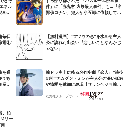
んできそ
すっかり騙された!「バスルーム密室事
エネル
件」に「赤鬼村 火祭殺人事件」も...『名
謎めい
探偵コナン』犯人が小五郎に依頼してき
た「最凶の事件」
)毎日
【無料漫画】“フツウの恋”を求める主人
節電術/
公に訪れた出会い『悲しいことなんかじ
ゃない』
事を通
韓ドラ史上に残る名作史劇『恋人』”演技
キでき
の神”ナムグン・ミンが主人公の深い孤独
創業来
や情愛を繊細に表現【サランヘジョ韓ド
ケティン
ラ】
双葉社グループサイト
出、柏
!Jリー
グ開幕