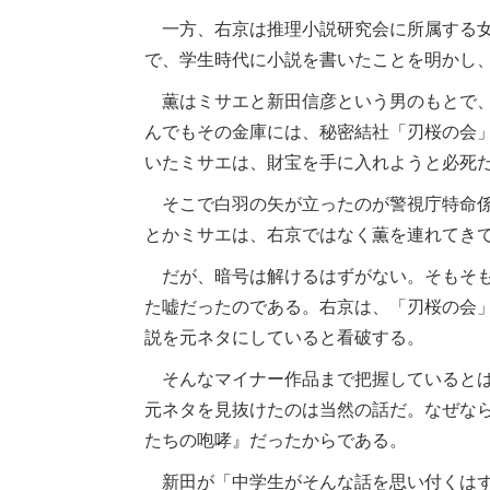
一方、右京は推理小説研究会に所属する女
で、学生時代に小説を書いたことを明かし
薫はミサエと新田信彦という男のもとで、
んでもその金庫には、秘密結社「刃桜の会
いたミサエは、財宝を手に入れようと必死
そこで白羽の矢が立ったのが警視庁特命係
とかミサエは、右京ではなく薫を連れてき
だが、暗号は解けるはずがない。そもそも
た嘘だったのである。右京は、「刃桜の会
説を元ネタにしていると看破する。
そんなマイナー作品まで把握しているとは
元ネタを見抜けたのは当然の話だ。なぜな
たちの咆哮』だったからである。
新田が「中学生がそんな話を思い付くはず