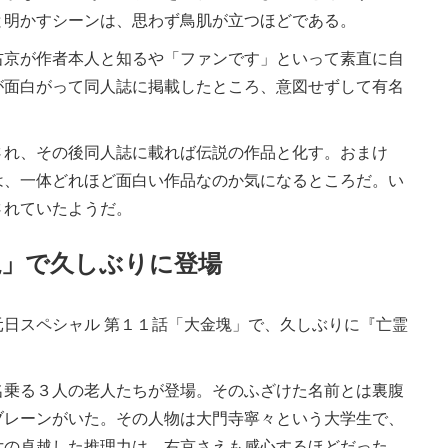
と明かすシーンは、思わず鳥肌が立つほどである。
京が作者本人と知るや「ファンです」といって素直に自
が面白がって同人誌に掲載したところ、意図せずして有名
れ、その後同人誌に載れば伝説の作品と化す。おまけ
は、一体どれほど面白い作品なのか気になるところだ。い
されていたようだ。
塊」で久しぶりに登場
日スペシャル 第１１話「大金塊」で、久しぶりに『亡霊
乗る３人の老人たちが登場。そのふざけた名前とは裏腹
ブレーンがいた。その人物は大門寺寧々という大学生で、
女の卓越した推理力は、右京さえも感心するほどだった。