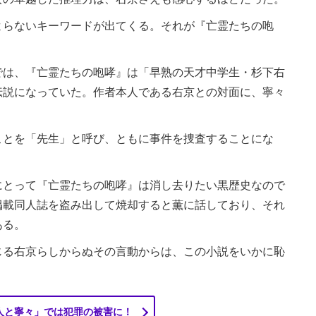
らないキーワードが出てくる。それが『亡霊たちの咆
は、『亡霊たちの咆哮』は「早熟の天才中学生・杉下右
伝説になっていた。作者本人である右京との対面に、寧々
とを「先生」と呼び、ともに事件を捜査することにな
とって『亡霊たちの咆哮』は消し去りたい黒歴史なので
掲載同人誌を盗み出して焼却すると薫に話しており、それ
ある。
る右京らしからぬその言動からは、この小説をいかに恥
人と寧々」では犯罪の被害に！