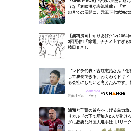
『ONE PIECE』今後の展開に絡
うな「意味深な表紙連載」 「神」
の月での展開に、元王下七武海の
た過去も...
【無料漫画】かりあげクン(2094回
2回配信!「節電」ナナメ上すぎる
植田まさし
ゴンドラ代表・古江恵治さん「仕
して成長できる、わくわくドキド
る会社にしたいと考えたんです」
9期増収&増益を続けるWebマー
Sponsored
グ会社のアイデンティティ
双葉社グループサイト
浦和と千葉の首をかしげる主力放
リカルドの下で新加入2人が化ける
グに必要な外国人選手は【Jリー
「初めての秋春制」の大激論】(4)