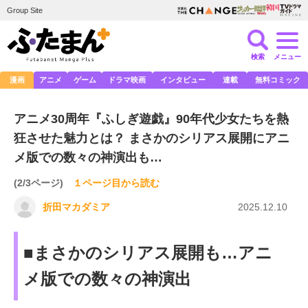
Group Site
検索
メニュー
漫画
アニメ
ゲーム
ドラマ映画
インタビュー
連載
無料コミック
アニメ30周年『ふしぎ遊戯』90年代少女たちを熱
狂させた魅力とは？ まさかのシリアス展開にアニ
メ版での数々の神演出も…
(2/3ページ)
１ページ目から読む
折田マカダミア
2025.12.10
■まさかのシリアス展開も…アニ
メ版での数々の神演出