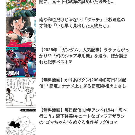
開に、元王下七武海の謎めいた過去も...
南や和也だけじゃない!『タッチ』上杉達也の
才能を「いち早く見出した人物たち」
【2025年「ガンダム」人気記事】ララァもがっ
かり!?「幻のシャア専用機」を追う、ほか読ま
れた記事ベスト3!
【無料漫画】かりあげクン(2094回)毎日2回配
信!「節電」ナナメ上すぎる節電術/植田まさし
【無料漫画】毎日配信!少年アシベ(154)「海へ
行こう」森下裕美/キュートなゴマフアザラシ
の“ゴマちゃん”をめぐる名作ギャグ4コマ