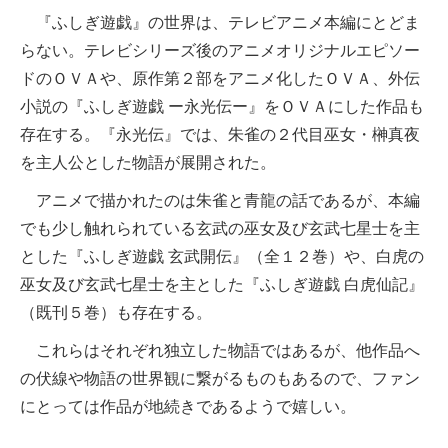
『ふしぎ遊戯』の世界は、テレビアニメ本編にとどま
らない。テレビシリーズ後のアニメオリジナルエピソー
ドのＯＶＡや、原作第２部をアニメ化したＯＶＡ、外伝
小説の『ふしぎ遊戯 ー永光伝ー』をＯＶＡにした作品も
存在する。『永光伝』では、朱雀の２代目巫女・榊真夜
を主人公とした物語が展開された。
アニメで描かれたのは朱雀と青龍の話であるが、本編
でも少し触れられている玄武の巫女及び玄武七星士を主
とした『ふしぎ遊戯 玄武開伝』（全１２巻）や、白虎の
巫女及び玄武七星士を主とした『ふしぎ遊戯 白虎仙記』
（既刊５巻）も存在する。
これらはそれぞれ独立した物語ではあるが、他作品へ
の伏線や物語の世界観に繋がるものもあるので、ファン
にとっては作品が地続きであるようで嬉しい。