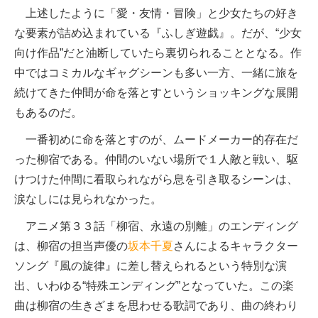
上述したように「愛・友情・冒険」と少女たちの好き
な要素が詰め込まれている『ふしぎ遊戯』。だが、“少女
向け作品”だと油断していたら裏切られることとなる。作
中ではコミカルなギャグシーンも多い一方、一緒に旅を
続けてきた仲間が命を落とすというショッキングな展開
もあるのだ。
一番初めに命を落とすのが、ムードメーカー的存在だ
った柳宿である。仲間のいない場所で１人敵と戦い、駆
けつけた仲間に看取られながら息を引き取るシーンは、
涙なしには見られなかった。
アニメ第３３話「柳宿、永遠の別離」のエンディング
は、柳宿の担当声優の
坂本千夏
さんによるキャラクター
ソング『風の旋律』に差し替えられるという特別な演
出、いわゆる“特殊エンディング”となっていた。この楽
曲は柳宿の生きざまを思わせる歌詞であり、曲の終わり