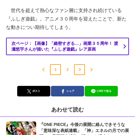
世代を超えて熱心なファン層に支持され続けている
『ふしぎ遊戯』。アニメ３０周年を迎えたことで、新た
な動きについ期待してしまう。
次ページ：【画像】「緻密すぎる…」画業３５周年！ 渡
瀬悠宇さんが描いた『ふしぎ遊戯』レア原画
1
2
3
ポスト
シェア
LINEで送る
あわせて読む
『ONE PIECE』今後の展開に絡んできそうな
「意味深な表紙連載」 「神」エネルの月での展