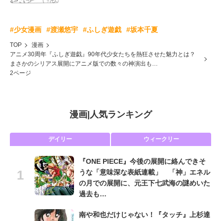
#少女漫画
#渡瀬悠宇
#ふしぎ遊戯
#坂本千夏
TOP
漫画
アニメ30周年『ふしぎ遊戯』90年代少女たちを熱狂させた魅力とは？
まさかのシリアス展開にアニメ版での数々の神演出も…
2ページ
漫画
|
人気ランキング
デイリー
ウィークリー
『ONE PIECE』今後の展開に絡んできそ
うな「意味深な表紙連載」 「神」エネル
の月での展開に、元王下七武海の謎めいた
過去も…
南や和也だけじゃない！『タッチ』上杉達