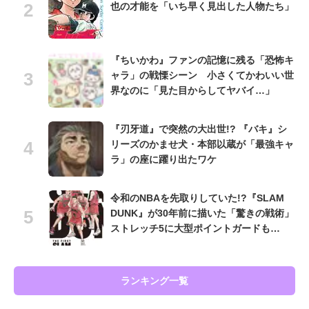
也の才能を「いち早く見出した人物たち」
『ちいかわ』ファンの記憶に残る「恐怖キ
ャラ」の戦慄シーン 小さくてかわいい世
界なのに「見た目からしてヤバイ…」
『刃牙道』で突然の大出世!? 『バキ』シ
リーズのかませ犬・本部以蔵が「最強キャ
ラ」の座に躍り出たワケ
令和のNBAを先取りしていた!?『SLAM
DUNK』が30年前に描いた「驚きの戦術」
ストレッチ5に大型ポイントガードも…
ランキング一覧