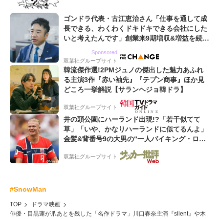
ゴンドラ代表・古江恵治さん「仕事を通して成
長できる、わくわくドキドキできる会社にした
いと考えたんです」創業来9期増収&増益を続け
るWebマーケティング会社のアイデンティティ
Sponsored
双葉社グループサイト
韓流傑作選!2PMジュノの傑出した魅力あふれ
る主演3作『赤い袖先』『テプン商事』ほか見
どころ一挙解説【サランヘジョ韓ドラ】
双葉社グループサイト
井の頭公園にハーランド出現!?「若干似てて
草」「いや、かなりハーランドに似てるんよ」
金髪&背番号9の大男の“一人バイキング・ロ
ー”映像が話題!「元気をもらった」
双葉社グループサイト
#SnowMan
TOP
ドラマ映画
俳優・目黒蓮が爪あとを残した「名作ドラマ」川口春奈主演『silent』や木