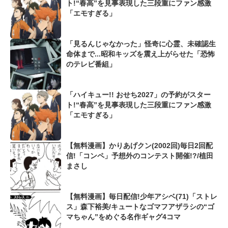
ト!“春高”を見事表現した三段重にファン感激
「エモすぎる」
「見るんじゃなかった」怪奇に心霊、未確認生
命体まで...昭和キッズを震え上がらせた「恐怖
のテレビ番組」
「ハイキュー!! おせち2027」の予約がスター
ト!“春高”を見事表現した三段重にファン感激
「エモすぎる」
【無料漫画】かりあげクン(2002回)毎日2回配
信!「コンペ」予想外のコンテスト開催!?/植田
まさし
【無料漫画】毎日配信!少年アシベ(71)「ストレ
ス」森下裕美/キュートなゴマフアザラシの“ゴ
マちゃん”をめぐる名作ギャグ4コマ