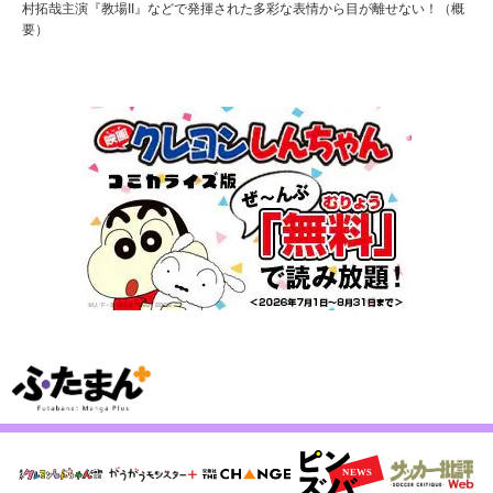
村拓哉主演『教場II』などで発揮された多彩な表情から目が離せない！（概
要）