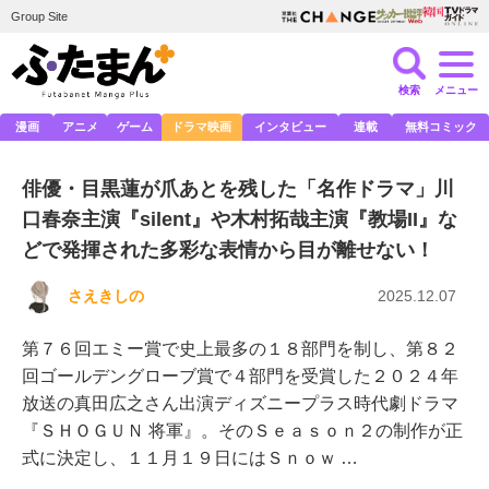
Group Site
検索
メニュー
漫画
アニメ
ゲーム
ドラマ映画
インタビュー
連載
無料コミック
俳優・目黒蓮が爪あとを残した「名作ドラマ」川
口春奈主演『silent』や木村拓哉主演『教場II』な
どで発揮された多彩な表情から目が離せない！
さえきしの
2025.12.07
第７６回エミー賞で史上最多の１８部門を制し、第８２
回ゴールデングローブ賞で４部門を受賞した２０２４年
放送の真田広之さん出演ディズニープラス時代劇ドラマ
『ＳＨＯＧＵＮ 将軍』。そのＳｅａｓｏｎ２の制作が正
式に決定し、１１月１９日にはＳｎｏｗ …