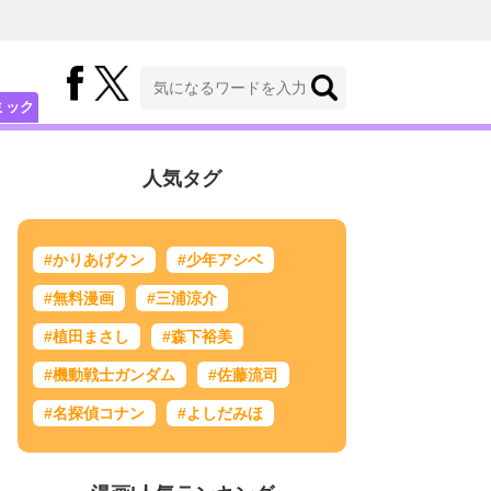
ミック
人気タグ
#かりあげクン
#少年アシベ
#無料漫画
#三浦涼介
#植田まさし
#森下裕美
#機動戦士ガンダム
#佐藤流司
#名探偵コナン
#よしだみほ