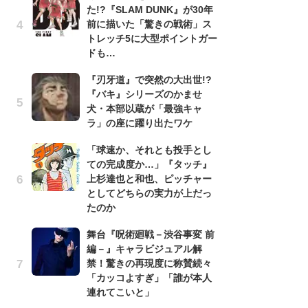
た!?『SLAM DUNK』が30年
『
前に描いた「驚きの戦術」ス
残
トレッチ5に大型ポイントガー
ー
ドも…
な
イ
『刃牙道』で突然の大出世!?
『バキ』シリーズのかませ
ア
犬・本部以蔵が「最強キャ
ー
ラ」の座に躍り出たワケ
場
ァ
「球速か、それとも投手とし
ての完成度か…」『タッチ』
努
上杉達也と和也、ピッチャー
ジ
としてどちらの実力が上だっ
鬼
たのか
の
舞台『呪術廻戦－渋谷事変 前
怖
編－』キャラビジュアル解
代
禁！驚きの再現度に称賛続々
加
「カッコよすぎ」「誰が本人
思
連れてこいと」