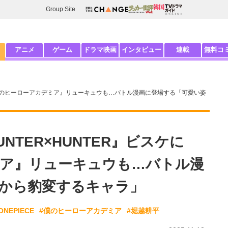
Group Site
アニメ
ゲーム
ドラマ映画
インタビュー
連載
無料コ
『僕のヒーローアカデミア』リューキュウも…バトル漫画に登場する「可愛い姿
TER×HUNTER』ビスケに
ア』リューキュウも…バトル漫
から豹変するキャラ」
ONEPIECE
#僕のヒーローアカデミア
#堀越耕平