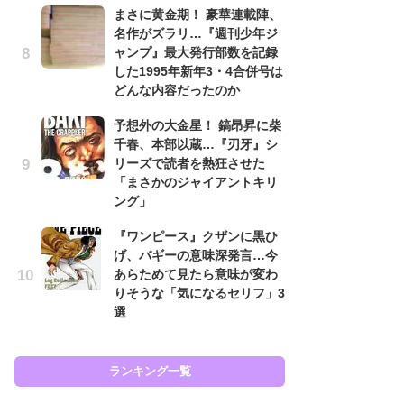
原
まさに黄金期！ 豪華連載陣、
闘
名作がズラリ…『週刊少年ジ
ア
ャンプ』最大発行部数を記録
の
した1995年新年3・4合併号は
どんな内容だったのか
え
ラ
予想外の大金星！ 鎬昂昇に柴
ン
千春、本部以蔵…『刃牙』シ
な
リーズで読者を熱狂させた
ラ
「まさかのジャイアントキリ
ング」
ま
名
『ワンピース』クザンに黒ひ
ャ
げ、バギーの意味深発言…今
し
あらためて見たら意味が変わ
ど
りそうな「気になるセリフ」3
選
ラン
ランキング一覧