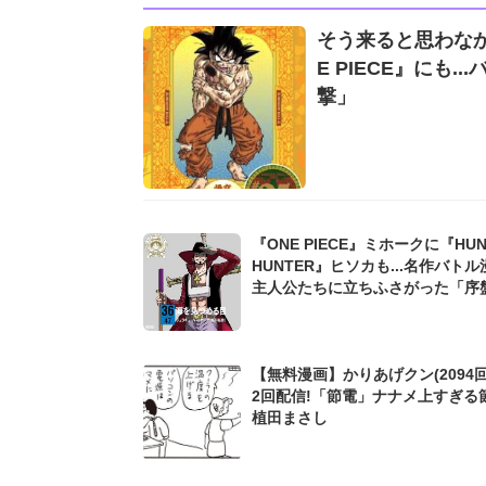
そう来ると思わなか
E PIECE』にも
撃」
『ONE PIECE』ミホークに『HUN
HUNTER』ヒソカも...名作バト
主人公たちに立ちふさがった「序
敵」たち
【無料漫画】かりあげクン(2094回
2回配信!「節電」ナナメ上すぎる
植田まさし