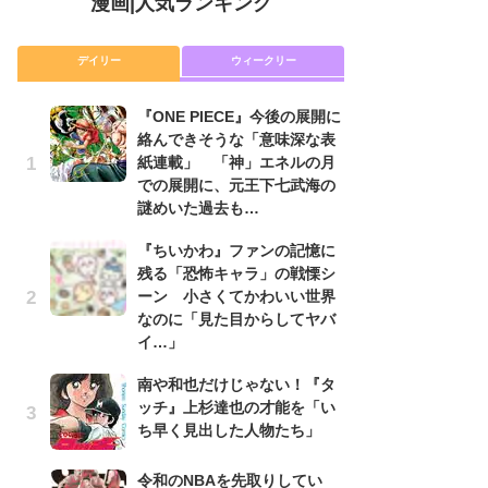
漫画
|
人気ランキング
デイリー
ウィークリー
『ONE PIECE』今後の展開に
舞
絡んできそうな「意味深な表
編
紙連載」 「神」エネルの月
禁
での展開に、元王下七武海の
「
謎めいた過去も…
連
『ちいかわ』ファンの記憶に
令
残る「恐怖キャラ」の戦慄シ
た!
ーン 小さくてかわいい世界
前
なのに「見た目からしてヤバ
ト
イ…」
ド
南や和也だけじゃない！『タ
『
ッチ』上杉達也の才能を「い
に
ち早く見出した人物たち」
も
を
役
令和のNBAを先取りしてい