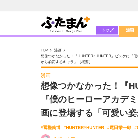
トップ
漫画
TOP
漫画
想像つかなかった！『HUNTER×HUNTER』ビスケに
から豹変するキャラ」（概要）
漫画
想像つかなかった！『HUN
『僕のヒーローアカデミ
画に登場する「可愛い姿
#冨樫義博
#HUNTER×HUNTER
#尾田栄一郎
#