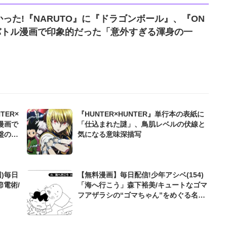
った!『NARUTO』に『ドラゴンボール』、『ON
...バトル漫画で印象的だった「意外すぎる渾身の一
TER×
『HUNTER×HUNTER』単行本の表紙に
ル漫画で
「仕込まれた謎」、鳥肌レベルの伏線と
盤の強
気になる意味深描写
)毎日
【無料漫画】毎日配信!少年アシベ(154)
節電術/
「海へ行こう」森下裕美/キュートなゴマ
フアザラシの“ゴマちゃん”をめぐる名作
ギャグ4コマ